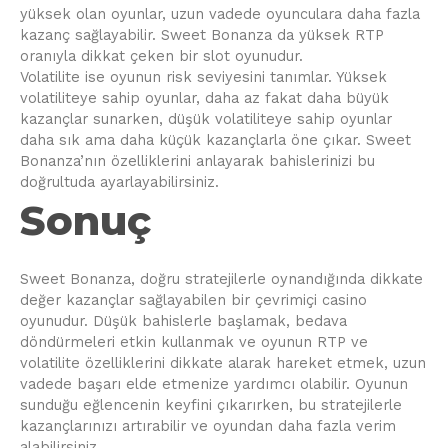
yüksek olan oyunlar, uzun vadede oyunculara daha fazla
kazanç sağlayabilir. Sweet Bonanza da yüksek RTP
oranıyla dikkat çeken bir slot oyunudur.
Volatilite ise oyunun risk seviyesini tanımlar. Yüksek
volatiliteye sahip oyunlar, daha az fakat daha büyük
kazançlar sunarken, düşük volatiliteye sahip oyunlar
daha sık ama daha küçük kazançlarla öne çıkar. Sweet
Bonanza’nın özelliklerini anlayarak bahislerinizi bu
doğrultuda ayarlayabilirsiniz.
Sonuç
Sweet Bonanza, doğru stratejilerle oynandığında dikkate
değer kazançlar sağlayabilen bir çevrimiçi casino
oyunudur. Düşük bahislerle başlamak, bedava
döndürmeleri etkin kullanmak ve oyunun RTP ve
volatilite özelliklerini dikkate alarak hareket etmek, uzun
vadede başarı elde etmenize yardımcı olabilir. Oyunun
sunduğu eğlencenin keyfini çıkarırken, bu stratejilerle
kazançlarınızı artırabilir ve oyundan daha fazla verim
alabilirsiniz.