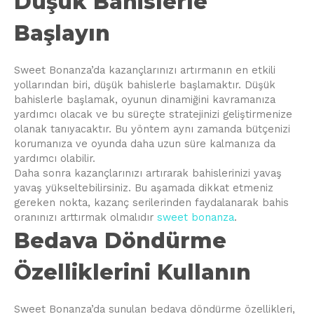
Düşük Bahislerle
Başlayın
Sweet Bonanza’da kazançlarınızı artırmanın en etkili
yollarından biri, düşük bahislerle başlamaktır. Düşük
bahislerle başlamak, oyunun dinamiğini kavramanıza
yardımcı olacak ve bu süreçte stratejinizi geliştirmenize
olanak tanıyacaktır. Bu yöntem aynı zamanda bütçenizi
korumanıza ve oyunda daha uzun süre kalmanıza da
yardımcı olabilir.
Daha sonra kazançlarınızı artırarak bahislerinizi yavaş
yavaş yükseltebilirsiniz. Bu aşamada dikkat etmeniz
gereken nokta, kazanç serilerinden faydalanarak bahis
oranınızı arttırmak olmalıdır
sweet bonanza
.
Bedava Döndürme
Özelliklerini Kullanın
Sweet Bonanza’da sunulan bedava döndürme özellikleri,