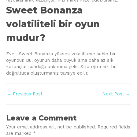
Sweet Bonanza
volatiliteli bir oyun
mudur?
Evet, Sweet Bonanza yüksek volatiliteye sahip bir
oyundur. Bu, oyunun daha büyük ama daha az sık
kazançlar sunduğu anlamına gelir. Stratejilerinizi bu
doğrultuda oluşturmanız tavsiye edilir.
Post
←
Previous Post
Next Post
→
navigation
Leave a Comment
Your email address will not be published.
Required fields
are marked
*