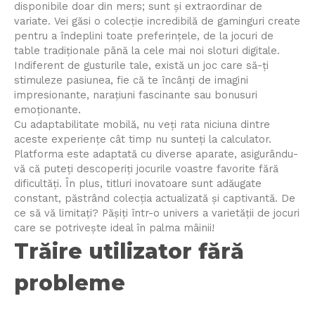
disponibile doar din mers; sunt și extraordinar de
variate. Vei găsi o colecție incredibilă de gaminguri create
pentru a îndeplini toate preferințele, de la jocuri de
table tradiționale până la cele mai noi sloturi digitale.
Indiferent de gusturile tale, există un joc care să-ți
stimuleze pasiunea, fie că te încânți de imagini
impresionante, narațiuni fascinante sau bonusuri
emoționante.
Cu adaptabilitate mobilă, nu veți rata niciuna dintre
aceste experiențe cât timp nu sunteți la calculator.
Platforma este adaptată cu diverse aparate, asigurându-
vă că puteți descoperiți jocurile voastre favorite fără
dificultăți. În plus, titluri inovatoare sunt adăugate
constant, păstrând colecția actualizată și captivantă. De
ce să vă limitați? Pășiți într-o univers a varietății de jocuri
care se potrivește ideal în palma mâinii!
Trăire utilizator fără
probleme