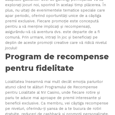
explorați jocuri noi, sporind în același timp plăcerea. În
plus, nu uitați de evenimentele tematice speciale care
apar periodic, oferind oportunități unice de a câștiga
premii exclusive. Fiecare promoție este concepută
pentru a vă menține implicați și recompensați,
asigurându-vă că aventura dvs. este departe de a fi
comună. Prin urmare, intrați în joc și beneficiați pe
deplin de aceste promoții creative care vă ridică nivelul
jocului!
Program de recompense
pentru fidelitate
Loialitatea înseamnă mai mult decât emoția pariurilor
atunci când te alături Programului de Recompense
pentru Loialitate al NV Casino, unde fiecare rotire și
pariu te aduce mai aproape de premii interesante și
beneficii exclusive. Ca membru, vei câștiga recompense
pe niveluri, oferindu-ți șansa de a te bucura de rotiri
gratuite, reduceri de cashback și promoții personalizate,