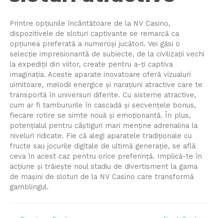
Printre opțiunile încântătoare de la NV Casino,
dispozitivele de sloturi captivante se remarcă ca
opțiunea preferată a numeroși jucători. Vei găsi o
selecție impresionantă de subiecte, de la civilizații vechi
la expediții din viitor, create pentru a-ți captiva
imaginația. Aceste aparate inovatoare oferă vizualuri
uimitoare, melodii energice și narațiuni atractive care te
transportă în universuri diferite. Cu sisteme atractive,
cum ar fi tambururile în cascadă și secvențele bonus,
fiecare rotire se simte nouă și emoționantă. În plus,
potențialul pentru câștiguri mari menține adrenalina la
niveluri ridicate. Fie că alegi aparatele tradiționale cu
fructe sau jocurile digitale de ultimă generație, se află
ceva în acest caz pentru orice preferință. Implică-te în
acțiune și trăiește noul stadiu de divertisment la gama
de mașini de sloturi de la NV Casino care transformă
gamblingul.