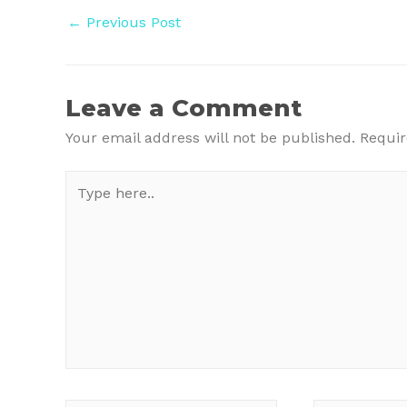
Post
←
Previous Post
navigation
Leave a Comment
Your email address will not be published.
Requir
Type
here..