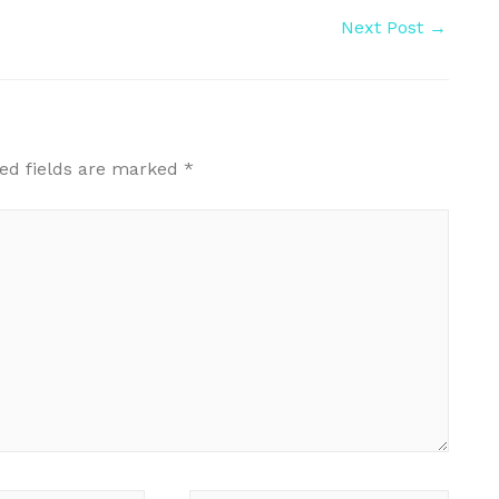
Next Post
→
ed fields are marked
*