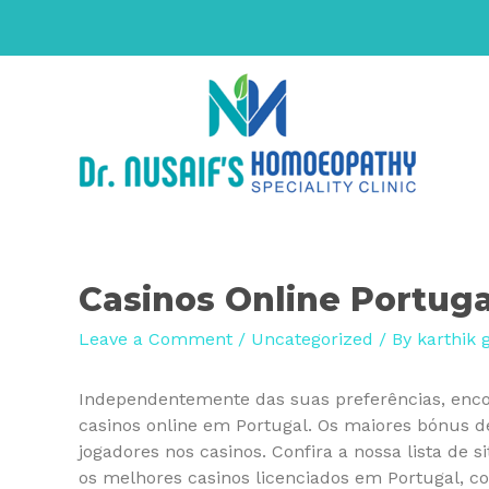
Casinos Online Portug
Leave a Comment
/
Uncategorized
/ By
karthik 
Independentemente das suas preferências, enco
casinos online em Portugal. Os maiores bónus de
jogadores nos casinos. Confira a nossa lista de s
os melhores casinos licenciados em Portugal, c