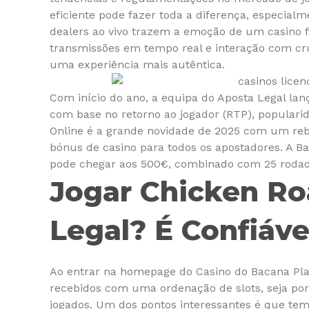
eficiente pode fazer toda a diferença, especia
dealers ao vivo trazem a emoção de um casino f
transmissões em tempo real e interação com cru
uma experiência mais autêntica.
Com início do ano, a equipa do Aposta Legal lan
com base no retorno ao jogador (RTP), popularid
Online é a grande novidade de 2025 com um rebra
bónus de casino para todos os apostadores. A 
pode chegar aos 500€, combinado com 25 rodada
Jogar Chicken Ro
Legal? É Confiáve
Ao entrar na homepage do Casino do Bacana Pl
recebidos com uma ordenação de slots, seja po
jogados. Um dos pontos interessantes é que tem