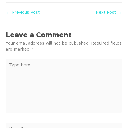
Post
←
Previous Post
Next Post
→
navigation
Leave a Comment
Your email address will not be published.
Required fields
are marked
*
Type
here..
Name*