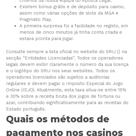
critérios da nossa equipa do Aposta Legal.
Existem bónus grátis e de depósito para casino,
assim como várias opções de slots da MGA e
Pragmatic Play.
A primeira surpresa foi a facilidade no registo, em
menos de cinco minutos já tinha conta criada e
estava pronta para jogar.
Consulte sempre a lista oficial no website do SRIJ () na
secção “Entidades Licenciadas”. Todos os operadores
legais devem exibir claramente o número da sua licença
e o logótipo do SRIJ nos seus websites. Todos os
operadores licenciados são sujeitos a auditorias
regulares e devem pagar o Imposto Especial do Jogo
Online (IEJO). Atualmente, esta taxa situa-se entre 15%
e 30% sobre a receita bruta dos jogos de fortuna ou
azar, contribuindo significativamente para as receitas do
Estado português.
Quais os métodos de
pagamento nos casinos