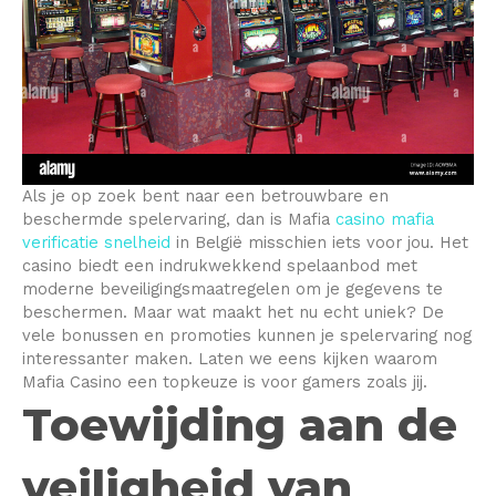
Als je op zoek bent naar een betrouwbare en
beschermde spelervaring, dan is Mafia
casino mafia
verificatie snelheid
in België misschien iets voor jou. Het
casino biedt een indrukwekkend spelaanbod met
moderne beveiligingsmaatregelen om je gegevens te
beschermen. Maar wat maakt het nu echt uniek? De
vele bonussen en promoties kunnen je spelervaring nog
interessanter maken. Laten we eens kijken waarom
Mafia Casino een topkeuze is voor gamers zoals jij.
Toewijding aan de
veiligheid van