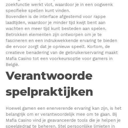
zoekfunctie werkt vlot, waardoor je in een oogwenk
specifieke spellen kunt vinden.
Bovendien is de interface afgestemd voor rappe
laadtijden, waardoor je minder tijd kwijt bent aan
wachten en meer tijd kunt besteden aan spelen.
Betrokken elementen zijn ontworpen om je te
fascineren en een indrukwekkende ervaring te bieden
die ervoor zorgt dat je opnieuw speelt. Kortom, de
creatieve benadering van de gebruikerservaring maakt
Mafia Casino tot een voorkeursoptie voor gamers in
België.
Verantwoorde
spelpraktijken
Hoewel gamen een enerverende ervaring kan zijn, is het
belangrijk om er verantwoordelijk mee om te gaan. Bij
Mafia Casino vind je geavanceerde tools die je helpen je
speelgedrag te beheren. Stel persoonlijke limieten in