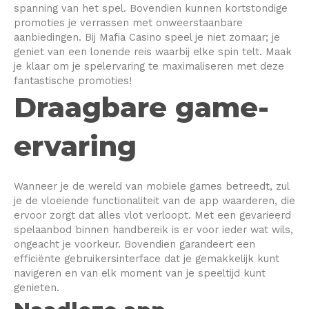
spanning van het spel. Bovendien kunnen kortstondige
promoties je verrassen met onweerstaanbare
aanbiedingen. Bij Mafia Casino speel je niet zomaar; je
geniet van een lonende reis waarbij elke spin telt. Maak
je klaar om je spelervaring te maximaliseren met deze
fantastische promoties!
Draagbare game-
ervaring
Wanneer je de wereld van mobiele games betreedt, zul
je de vloeiende functionaliteit van de app waarderen, die
ervoor zorgt dat alles vlot verloopt. Met een gevarieerd
spelaanbod binnen handbereik is er voor ieder wat wils,
ongeacht je voorkeur. Bovendien garandeert een
efficiënte gebruikersinterface dat je gemakkelijk kunt
navigeren en van elk moment van je speeltijd kunt
genieten.