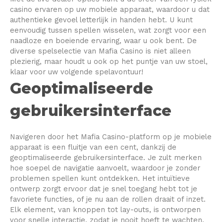
casino ervaren op uw mobiele apparaat, waardoor u dat
authentieke gevoel letterlijk in handen hebt. U kunt
eenvoudig tussen spellen wisselen, wat zorgt voor een
naadloze en boeiende ervaring, waar u ook bent. De
diverse spelselectie van Mafia Casino is niet alleen
plezierig, maar houdt u ook op het puntje van uw stoel,
klaar voor uw volgende spelavontuur!
Geoptimaliseerde
gebruikersinterface
Navigeren door het Mafia Casino-platform op je mobiele
apparaat is een fluitje van een cent, dankzij de
geoptimaliseerde gebruikersinterface. Je zult merken
hoe soepel de navigatie aanvoelt, waardoor je zonder
problemen spellen kunt ontdekken. Het intuïtieve
ontwerp zorgt ervoor dat je snel toegang hebt tot je
favoriete functies, of je nu aan de rollen draait of inzet.
Elk element, van knoppen tot lay-outs, is ontworpen
voor snelle interactie, zodat je nooit hoeft te wachten.