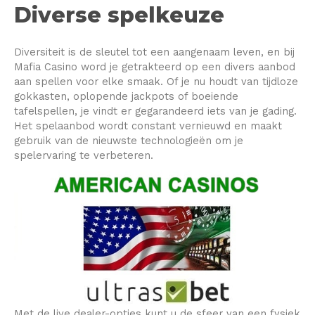
Diverse spelkeuze
Diversiteit is de sleutel tot een aangenaam leven, en bij
Mafia Casino word je getrakteerd op een divers aanbod
aan spellen voor elke smaak. Of je nu houdt van tijdloze
gokkasten, oplopende jackpots of boeiende
tafelspellen, je vindt er gegarandeerd iets van je gading.
Het spelaanbod wordt constant vernieuwd en maakt
gebruik van de nieuwste technologieën om je
spelervaring te verbeteren.
Met de live dealer-opties kunt u de sfeer van een fysiek