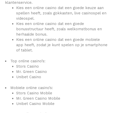
klantenservice.
Kies een online casino dat een goede keuze aan
spellen heeft, zoals gokkasten, live casinospel en
videospel.
Kies een online casino dat een goede
bonusstructuur heeft, zoals welkomstbonus en
herhaalde bonus.
Kies een online casino dat een goede mobiele
app heeft, zodat je kunt spelen op je smartphone
of tablet.
Top online casino’s:
Stors Casino
Mr. Green Casino
Unibet Casino
Mobiele online casino’s:
Stors Casino Mobile
Mr. Green Casino Mobile
Unibet Casino Mobile