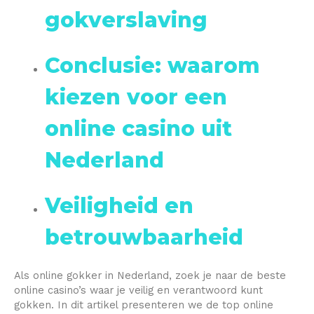
gokverslaving
Conclusie: waarom
kiezen voor een
online casino uit
Nederland
Veiligheid en
betrouwbaarheid
Als online gokker in Nederland, zoek je naar de beste
online casino’s waar je veilig en verantwoord kunt
gokken. In dit artikel presenteren we de top online