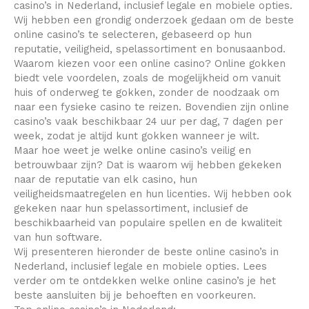
casino’s in Nederland, inclusief legale en mobiele opties.
Wij hebben een grondig onderzoek gedaan om de beste
online casino’s te selecteren, gebaseerd op hun
reputatie, veiligheid, spelassortiment en bonusaanbod.
Waarom kiezen voor een online casino? Online gokken
biedt vele voordelen, zoals de mogelijkheid om vanuit
huis of onderweg te gokken, zonder de noodzaak om
naar een fysieke casino te reizen. Bovendien zijn online
casino’s vaak beschikbaar 24 uur per dag, 7 dagen per
week, zodat je altijd kunt gokken wanneer je wilt.
Maar hoe weet je welke online casino’s veilig en
betrouwbaar zijn? Dat is waarom wij hebben gekeken
naar de reputatie van elk casino, hun
veiligheidsmaatregelen en hun licenties. Wij hebben ook
gekeken naar hun spelassortiment, inclusief de
beschikbaarheid van populaire spellen en de kwaliteit
van hun software.
Wij presenteren hieronder de beste online casino’s in
Nederland, inclusief legale en mobiele opties. Lees
verder om te ontdekken welke online casino’s je het
beste aansluiten bij je behoeften en voorkeuren.