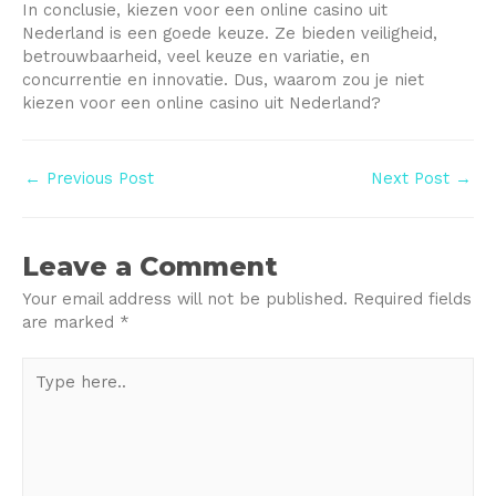
In conclusie, kiezen voor een online casino uit
Nederland is een goede keuze. Ze bieden veiligheid,
betrouwbaarheid, veel keuze en variatie, en
concurrentie en innovatie. Dus, waarom zou je niet
kiezen voor een online casino uit Nederland?
Post
←
Previous Post
Next Post
→
navigation
Leave a Comment
Your email address will not be published.
Required fields
are marked
*
Type
here..