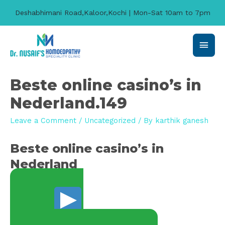
Deshabhimani Road,Kaloor,Kochi | Mon-Sat 10am to 7pm
Main
Men
Beste online casino’s in
Nederland.149
Leave a Comment
/
Uncategorized
/ By
karthik ganesh
Beste online casino’s in
Nederland