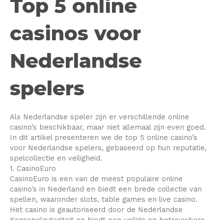
Top 5 online
casinos voor
Nederlandse
spelers
Als Nederlandse speler zijn er verschillende online
casino’s beschikbaar, maar niet allemaal zijn even goed.
In dit artikel presenteren we de top 5 online casino’s
voor Nederlandse spelers, gebaseerd op hun reputatie,
spelcollectie en veiligheid.
1. CasinoEuro
CasinoEuro is een van de meest populaire online
casino’s in Nederland en biedt een brede collectie van
spellen, waaronder slots, table games en live casino.
Het casino is geautoriseerd door de Nederlandse
Kansspelautoriteit en biedt een veilige en betrouwbare