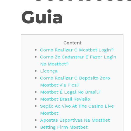
Guia
Content
Como Realizar O Mostbet Login?
Como Ze Cadastrar E Fazer Login
No Mostbet?
Licença
Como Realizar O Depósito Zero
Mostbet Via Pics?
Mostbet É Legal No Brasil?
Mostbet Brasil Revisão
Seção Ao Vivo At The Casino Live
Mostbet
Apostas Esportivas Na Mostbet
Betting Firm Mostbet