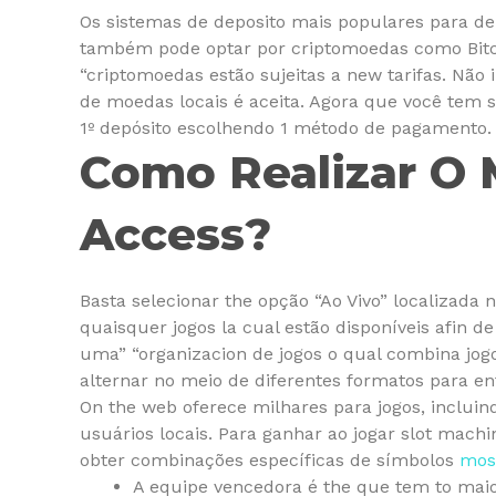
Os sistemas de deposito mais populares para dep
também pode optar por criptomoedas como Bitco
“criptomoedas estão sujeitas a new tarifas. Não
de moedas locais é aceita. Agora que você tem 
1º depósito escolhendo 1 método de pagamento.
Como Realizar O 
Access?
Basta selecionar the opção “Ao Vivo” localizada
quaisquer jogos la cual estão disponíveis afin d
uma” “organizacion de jogos o qual combina jogo
alternar no meio de diferentes formatos para e
On the web oferece milhares para jogos, incluin
usuários locais. Para ganhar ao jogar slot mach
obter combinações específicas de símbolos
most
A equipe vencedora é the que tem to mai