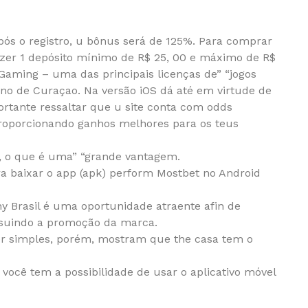
após o registro, u bônus será de 125%. Para comprar
fazer 1 depósito mínimo de R$ 25, 00 e máximo de R$
Gaming – uma das principais licenças de” “jogos
rno de Curaçao. Na versão iOS dá até em virtude de
portante ressaltar que u site conta com odds
proporcionando ganhos melhores para os teus
s, o que é uma” “grande vantagem.
ra baixar o app (apk) perform Mostbet no Android
y Brasil é uma oportunidade atraente afin de
ssuindo a promoção da marca.
er simples, porém, mostram que the casa tem o
 você tem a possibilidade de usar o aplicativo móvel