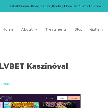
Deshabhimani Road,Kaloor,Kochi | Mon-Sat 10am to 7pm
Home
About
Treatments
Blog
Gallery
 LVBET Kaszinóval
ganesh