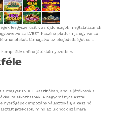
őségek leegyszerűsítik az újdonságok megtalálásának
 egybevetve az LVBET Kaszinó platformja egy vonzó
játékmeneteket, támogatva az elégedettséget és a
y kompetitív online játékkörnyezetben.
féle
ot a magyar LVBET Kaszinóban, ahol a játékosok a
ztékkal találkozhatnak. A hagyományos asztali
ideós nyerőgépek impozáns választékáig a kaszinó
asztalt játékosok, mind az újoncok számára