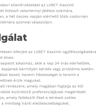
yakori ellenőrzésekkel az LVBET Kaszinó
tet biztosít valamennyi játékos számára.
ban, a hét összes napján elérhető több csatornán
blémára azonnal válaszoljon.
lgálat
tesen kiterjed az LVBET Kaszinó ügyfélszolgálatára
t élvez.
 csapatot alkalmaz, akik a nap 24 órás elérhetőek,
et kapjanak bármilyen kérdés vagy probléma esetén.
kat kezeli, hanem hitelességet is teremt a
vettnek érzik magukat.
ati rendszere, amely magában foglalja az élő
asználók különböző preferenciájának megértését.
za, amely felkészíti őket a kérések széles
 minőség iránti elkötelezettségüket.