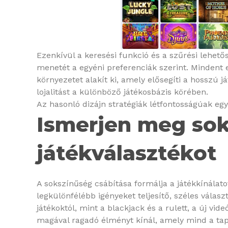
Ezenkívül a keresési funkció és a szűrési lehet
menetét a egyéni preferenciák szerint. Mindent
környezetet alakít ki, amely elősegíti a hosszú 
lojalitást a különböző játékosbázis körében.
Az hasonló dizájn stratégiák létfontosságúak eg
Ismerjen meg sok
játékválasztékot
A sokszínűség csábítása formálja a játékkínálat
legkülönfélébb igényeket teljesítő, széles válas
játékoktól, mint a blackjack és a rulett, a új v
magával ragadó élményt kínál, amely mind a tap