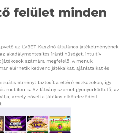
ő felület minden
apvető az LVBET Kaszinó általános játékélményének
 az akadálymentesítés iránti hűséget, intuitív
lt játékosok számára megfelelő. A menük
ar elérhetik kedvenc játékaikat, ajánlataikat és
izuális élményt biztosít a eltérő eszközökön, így
és mobilon is. Az látvány szemet gyönyörködtető, az
álja, amely növeli a játékos elköteleződést
t.