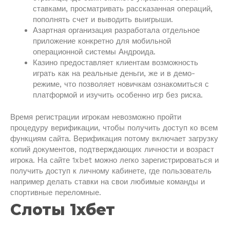
ставками, просматривать рассказанная операций,
пополнять счет и выводить выигрыши.
Азартная организация разработала отдельное
приложение конкретно для мобильной
операционной системы Андроида.
Казино предоставляет клиентам возможность
играть как на реальные деньги, же и в демо-
режиме, что позволяет новичкам ознакомиться с
платформой и изучить особенно игр без риска.
Время регистрации игрокам невозможно пройти
процедуру верификации, чтобы получить доступ ко всем
функциям сайта. Верификация потому включает загрузку
копий документов, подтверждающих личности и возраст
игрока. На сайте 1xbet можно легко зарегистрироваться и
получить доступ к личному кабинете, где пользователь
например делать ставки на свои любимые команды и
спортивные переломные.
Слоты 1xбет