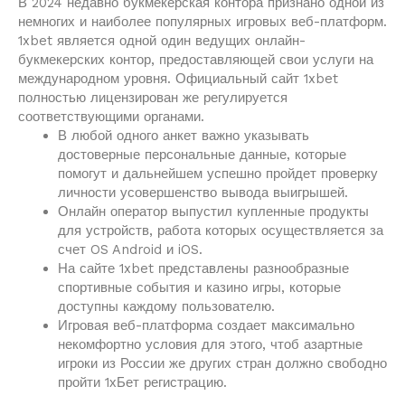
В 2024 недавно букмекерская контора признано одной из
немногих и наиболее популярных игровых веб-платформ.
1xbet является одной один ведущих онлайн-
букмекерских контор, предоставляющей свои услуги на
международном уровня. Официальный сайт 1xbet
полностью лицензирован же регулируется
соответствующими органами.
В любой одного анкет важно указывать
достоверные персональные данные, которые
помогут и дальнейшем успешно пройдет проверку
личности усовершенство вывода выигрышей.
Онлайн оператор выпустил купленные продукты
для устройств, работа которых осуществляется за
счет OS Android и iOS.
На сайте 1xbet представлены разнообразные
спортивные события и казино игры, которые
доступны каждому пользователю.
Игровая веб-платформа создает максимально
некомфортно условия для этого, чтоб азартные
игроки из России же других стран должно свободно
пройти 1хБет регистрацию.