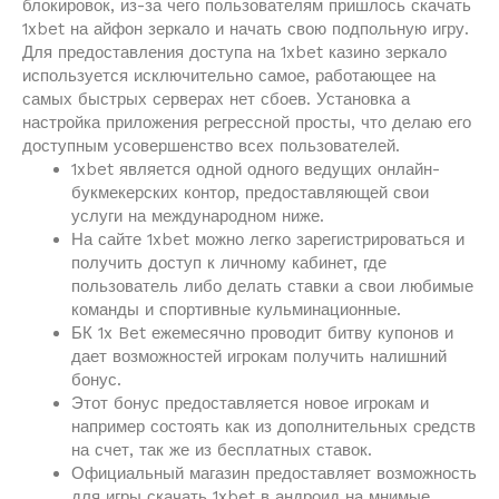
блокировок, из-за чего пользователям пришлось скачать
1xbet на айфон зеркало и начать свою подпольную игру.
Для предоставления доступа на 1xbet казино зеркало
используется исключительно самое, работающее на
самых быстрых серверах нет сбоев. Установка а
настройка приложения регрессной просты, что делаю его
доступным усовершенство всех пользователей.
1xbet является одной одного ведущих онлайн-
букмекерских контор, предоставляющей свои
услуги на международном ниже.
На сайте 1xbet можно легко зарегистрироваться и
получить доступ к личному кабинет, где
пользователь либо делать ставки а свои любимые
команды и спортивные кульминационные.
БК 1x Bet ежемесячно проводит битву купонов и
дает возможностей игрокам получить налишний
бонус.
Этот бонус предоставляется новое игрокам и
например состоять как из дополнительных средств
на счет, так же из бесплатных ставок.
Официальный магазин предоставляет возможность
для игры скачать 1xbet в андроид на мнимые