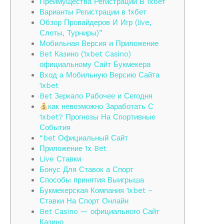
Преимущества Регистрации В 1хбет
Варианты Регистрации в 1хбет
Обзор Провайдеров И Игр (live,
Слоты, Турниры)”
Мобильная Версия и Приложение
Bet Казино (1xbet Casino)
официальному Сайт Букмекера
Вход а Мобильную Версию Сайта
1xbet
Bet Зеркало Рабочее и Сегодня
как невозможно Заработать С
1xbet? Прогнозы На Спортивные
События
“bet Официальный Сайт
Приложение 1x Bet
Live Ставки
Бонус Для Ставок а Спорт
Способы принятия Выигрыша
Букмекерская Компания 1xbet –
Ставки На Спорт Онлайн
Bet Casino — официального Сайт
Казино