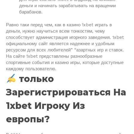
деньги и начинать зарабатывать на вращении
барабанов.
Равно таки перед чем, как в казино 1xbet играть в
деньги, нужно научиться всем тонкостям, чему
способствует администрация игорного заведения. 1xbet
официальному сайт является надежнее и удобным
ресурсом для всех любителей” “азартных игр и ставок.
На сайте 1xbet представлены разнообразные
спортивные события и казино игры, которые доступные
каждому пользователю.
только
Зарегистрироваться На
1xbet Игроку Из
европы?