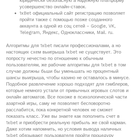
юридически безопасную а надежную платформу
усовершенство онлайн-ставок.
1xBet официальный сайт регистрацию позволяет
пройти также с помощью позже созданного
аккаунта а одной из соц сетей – Google, VK,
Telegram, Яндекс, Одноклассники, Mail. ru.
Алгоритмы для 1xbet писали профессионалами, а но
настоящих схем выигрыша 1xbet не существует. Это
попросту нечестно по отношению к обычным
пользователям, же рабочие алгоритмы для 1xbet в том
случае должны бьши бы уменьшать но процентный
шансы выигрыша, чтобы казино не оставалось в минусе.
Подобное развлечение хорошо подходят для гэмблеров,
которые немного устали от привычных игровых слотов и
онлайн автоматов. Все похоже в психологической части
азартной игры, саму не позволяет бесповоротно
расслабится, пока конкретной человек не сможет
показать класс. Уже вы знаете как пополнить счет в
1xbet и приобрести реальную прибыль же свой карман.
Даже хотим напомнить, но условия вывода наличных
1xbet обязывают пользователя пройти процедуру