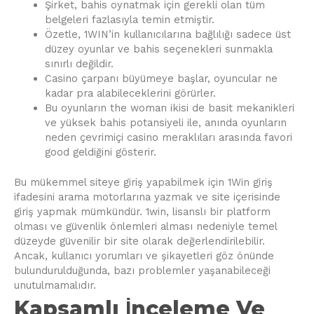
Şirket, bahis oynatmak için gerekli olan tüm
belgeleri fazlasıyla temin etmiştir.
Özetle, 1WIN’in kullanıcılarına bağlılığı sadece üst
düzey oyunlar ve bahis seçenekleri sunmakla
sınırlı değildir.
Casino çarpanı büyümeye başlar, oyuncular ne
kadar pra alabileceklerini görürler.
Bu oyunların the woman ikisi de basit mekanikleri
ve yüksek bahis potansiyeli ile, anında oyunların
neden çevrimiçi casino meraklıları arasında favori
good geldiğini gösterir.
Bu mükemmel siteye giriş yapabilmek için 1Win giriş
ifadesini arama motorlarına yazmak ve site içerisinde
giriş yapmak mümkündür. 1win, lisanslı bir platform
olması ve güvenlik önlemleri alması nedeniyle temel
düzeyde güvenilir bir site olarak değerlendirilebilir.
Ancak, kullanıcı yorumları ve şikayetleri göz önünde
bulundurulduğunda, bazı problemler yaşanabileceği
unutulmamalıdır.
Kapsamlı İnceleme Ve