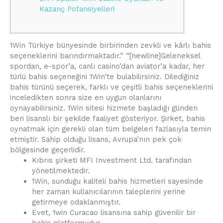
Kazanç Potansiyelleri
1Win Türkiye bünyesinde birbirinden zevkli ve kârlı bahis
seçeneklerini barındırmaktadır.” “[newline]Geleneksel
spordan, e-spor’a, canlı casino’dan aviator’a kadar, her
türlü bahis seçeneğini 1Win’te bulabilirsiniz. Dilediğiniz
bahis türünü seçerek, farklı ve çeşitli bahis seçeneklerini
inceledikten sonra size en uygun olanlarını
oynayabilirsiniz. 1Win sitesi hizmete başladığı günden
beri lisanslı bir şekilde faaliyet gösteriyor. Şirket, bahis
oynatmak için gerekli olan tüm belgeleri fazlasıyla temin
etmiştir. Sahip olduğu lisans, Avrupa’nın pek çok
bölgesinde geçerlidir.
Kıbrıs şirketi MFI Investment Ltd. tarafından
yönetilmektedir.
1Win, sunduğu kaliteli bahis hizmetleri sayesinde
her zaman kullanıcılarının taleplerini yerine
getirmeye odaklanmıştır.
Evet, 1win Curacao lisansına sahip güvenilir bir