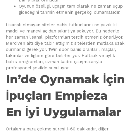
bahis platformudur.
Oyunun özelliği, uçağın tam olarak ne zaman uçup
gideceğini tahmin etmenin gerçekçi olmamasıdır.
Lisanslı olmayan siteler bahis tutkunlarını ne yazık ki
maddi ve manevi açıdan sıkıntıya sokuyor. Bu nedenle
her zaman lisanslı platformları tercih etmeniz öneriliyor.
Merdiven altı diye tabir ettiğimiz sitelerden mutlaka uzak
durmanız gerekiyor. 1Win spor bahis oranları, maçlar,
takımlar ve liglere göre belirleniyor. Haftalık ve aylık
bahis programları, uzman kadro çalışmalarıyla
profesyonel şekilde sunuluyor.
In’de Oynamak İçin
İpuçları Empieza
En İyi Uygulamalar
Ortalama para çekme süresi 1-60 dakikadır, diğer