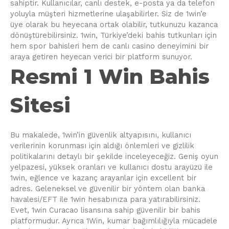
sahiptir. Kullanıcılar, canlı destek, e-posta ya da telefon
yoluyla müşteri hizmetlerine ulaşabilirler. Siz de 1win’e
üye olarak bu heyecana ortak olabilir, tutkunuzu kazanca
dönüştürebilirsiniz. 1win, Türkiye’deki bahis tutkunları için
hem spor bahisleri hem de canlı casino deneyimini bir
araya getiren heyecan verici bir platform sunuyor.
Resmi 1 Win Bahis
Sitesi
Bu makalede, 1win’in güvenlik altyapısını, kullanıcı
verilerinin korunması için aldığı önlemleri ve gizlilik
politikalarını detaylı bir şekilde inceleyeceğiz. Geniş oyun
yelpazesi, yüksek oranları ve kullanıcı dostu arayüzü ile
1win, eğlence ve kazanç arayanlar için excellent bir
adres. Geleneksel ve güvenilir bir yöntem olan banka
havalesi/EFT ile 1win hesabınıza para yatırabilirsiniz.
Evet, 1win Curacao lisansına sahip güvenilir bir bahis
platformudur. Ayrıca 1Win, kumar bağımlılığıyla mücadele