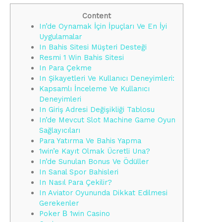
Content
In’de Oynamak İçin İpuçları Ve En İyi
Uygulamalar
In Bahis Sitesi Müşteri Desteği
Resmi 1 Win Bahis Sitesi
In Para Çekme
In Şikayetleri Ve Kullanıcı Deneyimleri:
Kapsamlı İnceleme Ve Kullanıcı
Deneyimleri
In Giriş Adresi Değişikliği Tablosu
In’de Mevcut Slot Machine Game Oyun
Sağlayıcıları
Para Yatırma Ve Bahis Yapma
1win’e Kayıt Olmak Ücretli Una?
In’de Sunulan Bonus Ve Ödüller
In Sanal Spor Bahisleri
In Nasıl Para Çekilir?
In Aviator Oyununda Dikkat Edilmesi
Gerekenler
Poker В 1win Casino