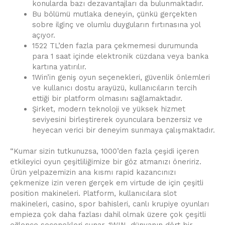
konularda bazı dezavantajları da bulunmaktadır.
Bu bölümü mutlaka deneyin, çünkü gerçekten
sobre ilginç ve olumlu duyguların fırtınasına yol
açıyor.
1522 TL’den fazla para çekmemesi durumunda
para 1 saat içinde elektronik cüzdana veya banka
kartına yatırılır.
1Win’in geniş oyun seçenekleri, güvenlik önlemleri
ve kullanıcı dostu arayüzü, kullanıcıların tercih
ettiği bir platform olmasını sağlamaktadır.
Şirket, modern teknoloji ve yüksek hizmet
seviyesini birleştirerek oyunculara benzersiz ve
heyecan verici bir deneyim sunmaya çalışmaktadır.
“Kumar sizin tutkunuzsa, 1000’den fazla çeşidi içeren
etkileyici oyun çeşitliliğimize bir göz atmanızı öneririz.
Ürün yelpazemizin ana kısmı rapid kazancınızı
çekmenize izin veren gerçek em virtude de için çeşitli
position makineleri. Platform, kullanıcılara slot
makineleri, casino, spor bahisleri, canlı krupiye oyunları
empieza çok daha fazlası dahil olmak üzere çok çeşitli