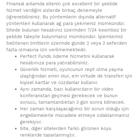
Finansal anlamda sitenin çok excellent bir şekilde
hizmet verdiğini sizlerde birkaç denemeyle
öğrenebilirsiniz. Bu yöntemlerin dışında alternatif
yöntemleri kullanarak ag para çekmeniz mümkündür.
Sitede bulunan hesabınız üzerinden 7/24 kesintisiz bir
şekilde talepte bulunmanız mümkündür. İşlemleriniz
belirlenen limitlerin üzerinde günde 2 veya 3 seferden
fazla olmasına izin verilmemektedir.
Perfect Funds ödeme hizmetini kullanarak
hesabınıza para yatırabilirsiniz.
Güvenlik hizmeti, oyuncunun reşit olma yaşına
ulaştığından emin olur, em virtude de transferi için
kişisel kartlar ve cüzdanlar kullanır.
Aynı zamanda, bazı kullanıcıların bir video
konferanstan geçmesi gerekecek ve bunun
sonucu, tamamlandıktan 3 gün sonra bilinecek.
Her zaman karşılaşacağımız bir sorun olduğu için
engellemelerle mücadele etmeye odaklanmamız
gerekiyor.
Site, diğer sitelerden farklı görünen koyu
renklerde tasarlanmıştır.