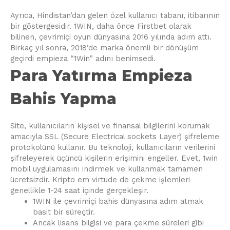
Ayrıca, Hindistan’dan gelen özel kullanıcı tabanı, itibarının
bir göstergesidir. 1WIN, daha önce Firstbet olarak
bilinen, çevrimiçi oyun dünyasına 2016 yılında adım attı.
Birkaç yıl sonra, 2018’de marka önemli bir dönüşüm
geçirdi empieza “1Win” adını benimsedi.
Para Yatırma Empieza
Bahis Yapma
Site, kullanıcıların kişisel ve finansal bilgilerini korumak
amacıyla SSL (Secure Electrical sockets Layer) şifreleme
protokolünü kullanır. Bu teknoloji, kullanıcıların verilerini
şifreleyerek üçüncü kişilerin erişimini engeller. Evet, 1win
mobil uygulamasını indirmek ve kullanmak tamamen
ücretsizdir. Kripto em virtude de çekme işlemleri
genellikle 1-24 saat içinde gerçekleşir.
1WIN ile çevrimiçi bahis dünyasına adım atmak
basit bir süreçtir.
Ancak lisans bilgisi ve para çekme süreleri gibi