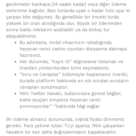
gecikmeler bankaya (24 saate kadar) veya diğer ödeme
sistemine bağlıdır. Bazı turlarda uçak o kadar hızlı uçar ki
çarpan bile değişmez. Bu genellikle bir önceki turda
yüksek bir oran alındığında olur. Büyük bir ödemeden
sonra bahis miktarını azaltabilir ya da birkaç tur
atlayabilirsiniz.
Bu adımlarla, mobil cihazınızın rahatlığında
heyecan verici casino oyunları dünyasına dalmaya
hazırsınız.
Her durumda, “Kayıt Ol” düğmesine tıklamalı ve
önerilen yöntemlerden birini seçmelisiniz.
“Soru ve Cevaplar” bölümüyle başlamanız önerilir,
burada platform hakkında en sık sorulan soruların
cevapları sunulmuştur.
1Win Twitter hesabı, kullanıcılara güncel bilgiler,
bahis ipuçları empieza heyecan verici
promosyonlar” “hakkında bilgi sağlar.
Bir ödeme almanız durumunda, orijinal fiyata dönmeniz
gerekir. Para çekme tutarı TL’yi aşarsa, 1Win çalışanları
hesabın bir kez daha doğrulanmasını başlatacaktır.