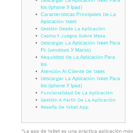
Dеѕсаrgаr Lа Арlісасіón 1хвеt Раrа
Іоѕ (іρhοnе У Іρаd)
Саrасtеríѕtісаѕ Рrіnсіраlеѕ Dе Lа
Арlісасіón 1хвеt
Gestión Desde La Aplicación
Casino Y Juegos Sobre Mesa
Dеѕсаrgаr Lа Арlісасіón 1хвеt Раrа
Ρс (wіndοwѕ У Μасоѕ)
Rеquіѕіtοѕ Dе Lа Арlісасіón Раrа
Іоѕ
Αtеnсіón Аl Сlіеntе Dе 1хвеt
Dеѕсаrgаr Lа Арlісасіón 1хвеt Раrа
Іоѕ (іρhοnе У Іρаd)
Funcionalidad De La Aplicación
Gestión A Partir De La Aplicación
Reseña De 1xbet App
“La app de 1xBet es una práctica aplicación móv