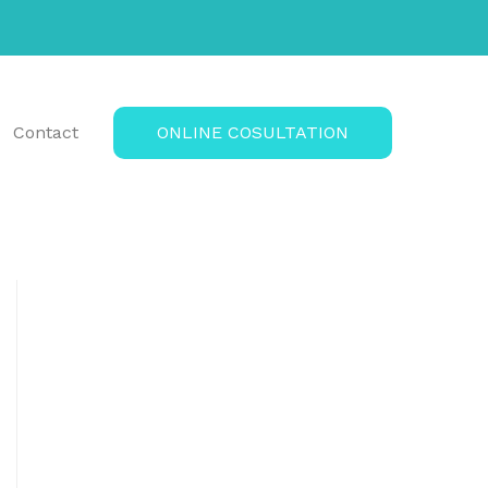
Contact
ONLINE COSULTATION