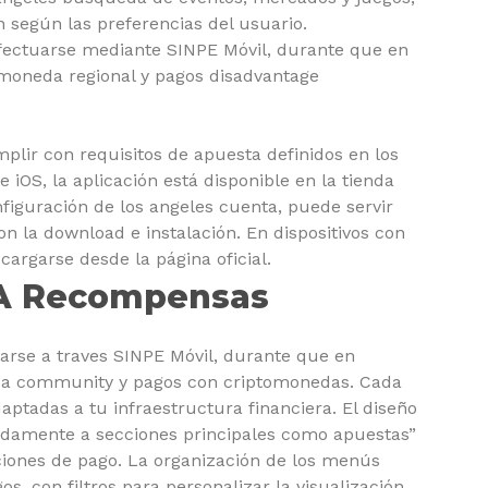
ón según las preferencias del usuario.
efectuarse mediante SINPE Móvil, durante que en
moneda regional y pagos disadvantage
mplir con requisitos de apuesta definidos en los
e iOS, la aplicación está disponible en la tienda
nfiguración de los angeles cuenta, puede servir
on la download e instalación. En dispositivos con
cargarse desde la página oficial.
A Recompensas
arse a traves SINPE Móvil, durante que en
da community y pagos con criptomonedas. Cada
ptadas a tu infraestructura financiera. El diseño
pidamente a secciones principales como apuestas”
ciones de pago. La organización de los menús
s, con filtros para personalizar la visualización