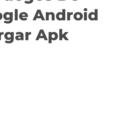
ogle Android
rgar Apk