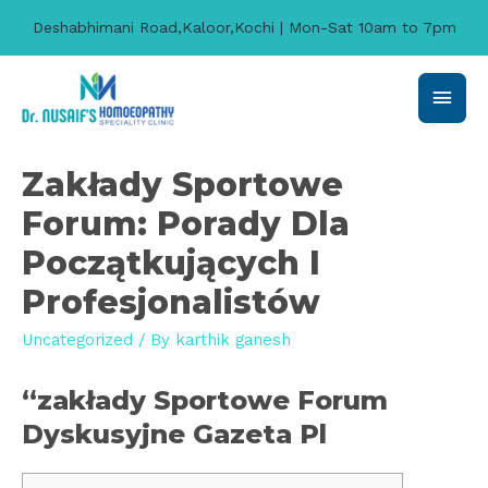
Deshabhimani Road,Kaloor,Kochi | Mon-Sat 10am to 7pm
Main
Men
Zakłady Sportowe
Forum: Porady Dla
Początkujących I
Profesjonalistów
Uncategorized
/ By
karthik ganesh
“zakłady Sportowe Forum
Dyskusyjne Gazeta Pl