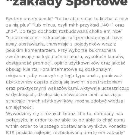
“zakłady Sportowe
System amerykański” “to be able so as to liczba, a new
za nią plus” “lub minus, czyli mhh przykład „140+” oraz
„110-”. Do tego dochodzi rozbudowana chollo em nice”
“elektroniczne – kilkanaście raffgier dostępnych have
away obstawiania, transmisje z pojedynków wraz z
polskim komentarzem. Przy wyborze bukmachera
zwróć uwagę na legalność działania, wysokość kursów,
dostępność promocji, opinie użytkowników oraz jakość
obsługi klienta. Fora internetowe są doskonałym
miejscem, aby nauczyć się tego typu analiz, ponieważ
użytkownicy często dzielą się swoimi spostrzeżeniami
oraz praktycznymi wskazówkami. Aktywnie uczestnicząc
w dyskusjach, dzieląc się doświadczeniami i analizując
strategie innych użytkowników, można zdobyć wiedzę i
umiejętności.
Wywodzimy się z różnych branż, the to, company nas
połączyło, in order to be able to be able to chęć coraz
within order to lepszego obstawiania wyników. Ponadto
STS posiada najlepiej rozbudowaną ofertę em zakłady”