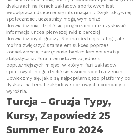
dyskusjach na forach zakładów sportowych jest
współpraca i dzielenie się informacjami. Dzięki aktywnej
społeczności, uczestnicy mogą wymieniać
doświadczenia, dzielić się prognozami oraz uzyskiwać
informacje unces pierwszej ręki z bardziej
doświadczonych graczy. Nie ma idealnej strategii, ale
można zwiększyć szanse em sukces poprzez
konsekwencję, zarządzanie bankrollem we analizę
statystyczną. Fora internetowe to jedno z
popularniejszych miejsc, w którym fani zakładów
sportowych mogą dzielić się swoimi spostrzeżeniami.
Dowiedzmy się, jakie są najpopularniejsze platformy do
dyskusji na temat zakładów sportowych i company je
wyróżnia.
Turcja – Gruzja Typy,
Kursy, Zapowiedź 25
Summer Euro 2024