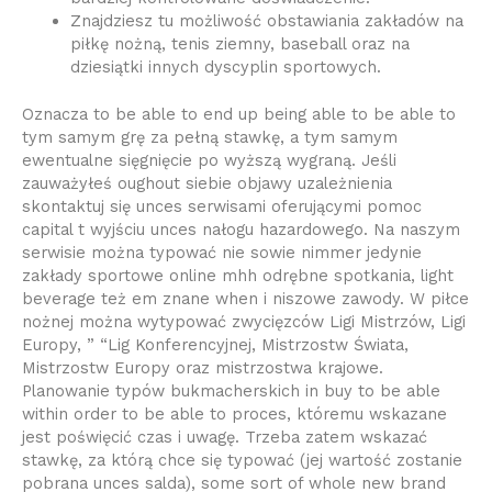
Znajdziesz tu możliwość obstawiania zakładów na
piłkę nożną, tenis ziemny, baseball oraz na
dziesiątki innych dyscyplin sportowych.
Oznacza to be able to end up being able to be able to
tym samym grę za pełną stawkę, a tym samym
ewentualne sięgnięcie po wyższą wygraną. Jeśli
zauważyłeś oughout siebie objawy uzależnienia
skontaktuj się unces serwisami oferującymi pomoc
capital t wyjściu unces nałogu hazardowego. Na naszym
serwisie można typować nie sowie nimmer jedynie
zakłady sportowe online mhh odrębne spotkania, light
beverage też em znane when i niszowe zawody. W piłce
nożnej można wytypować zwycięzców Ligi Mistrzów, Ligi
Europy, ” “Lig Konferencyjnej, Mistrzostw Świata,
Mistrzostw Europy oraz mistrzostwa krajowe.
Planowanie typów bukmacherskich in buy to be able
within order to be able to proces, któremu wskazane
jest poświęcić czas i uwagę. Trzeba zatem wskazać
stawkę, za którą chce się typować (jej wartość zostanie
pobrana unces salda), some sort of whole new brand