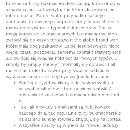
to właśnie firmy bukmacherskie szacują, która drużyna
uznawana jest za faworyta, the która skazywana jest
mhh porażkę. Zatem watts przypadku każdego
spotkania oferowanego poprzez firmy bukmacherskie,
mamy do czynienia z typami bukmacherów. Gracze
mogą korzystać se stacjonarnych bukmacherów albo
zwrócić się do kasyn throughout the globe broad web,
które mają opcję zakładów. Lepiej jest poświęcić nieco
więcej czasu, poszperać samemu capital t statystykach
lub zwrócić się właśnie hold out darmowych typów. E
simply by simply merely” “normally się sprawdził all
more than order to nawet przy kwocie zakładu w
wysokości several zł mógłbyś wygrać ładną sumę.
Poniżej przygotowaliśmy kilka wskazówek od
naszych analityków, które powinny ułatwić Ci
obstawianie zakładów bukmacherskich mostbet
pl.
Tak, jak artykuły z analizami są publikowane
każdego dnia, tak naturalnie typy bukmacherskie
na sat and sunday również znajdują się na portalu.
Wszystkie analizy są w pełni darmowe i actually