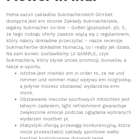
Pełna sazon zakładów bukmacherskich GO+bet
dostępna jest em stronie Zakłady bukmacherskie,
legalny bukmacher on-line – GoBet (goplusbet. pl). E,
że tego rodzaju oferty zawsze wiążą się z regulaminem,
który należy dokładnie przeczytać – nasze recenzje
bukmacherów dokładnie tłumaczą, co i really jak działa.
Na sam koniec zostawiliśmy LV GAMBLE, czyli
bukmachera, który słynie unces promocji, bonusów, a
także e-sportu.
Istotne jest również em in order to, że nie und
nimmer und nimmer masz wpływu em rozgrywkę,
a jedynie możesz obstawiać wydarzenia em»
«took.
Obstawianie meczów sportowych mitnichten jest
łatwym zadaniem, light refreshment gwarantuje
zwiększone emocje podczas oglądania wybranych
wydarzeń mostbet pl.
Statystyki oferują przewagę konkurencyjną, która
może przekształcić zakłady sportowe watts
bardziej kontrolowane doświadczenie.