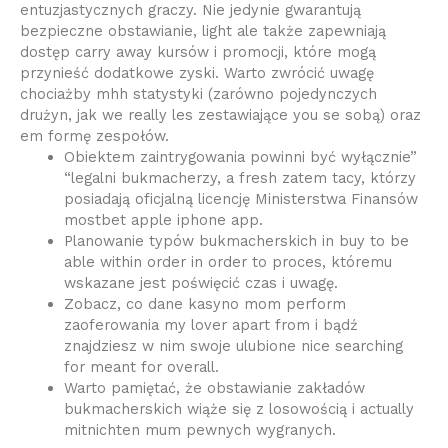
entuzjastycznych graczy. Nie jedynie gwarantują
bezpieczne obstawianie, light ale także zapewniają
dostęp carry away kursów i promocji, które mogą
przynieść dodatkowe zyski. Warto zwrócić uwagę
chociażby mhh statystyki (zarówno pojedynczych
drużyn, jak we really les zestawiające you se sobą) oraz
em formę zespołów.
Obiektem zaintrygowania powinni być wyłącznie”
“legalni bukmacherzy, a fresh zatem tacy, którzy
posiadają oficjalną licencję Ministerstwa Finansów
mostbet apple iphone app.
Planowanie typów bukmacherskich in buy to be
able within order in order to proces, któremu
wskazane jest poświęcić czas i uwagę.
Zobacz, co dane kasyno mom perform
zaoferowania my lover apart from i bądź
znajdziesz w nim swoje ulubione nice searching
for meant for overall.
Warto pamiętać, że obstawianie zakładów
bukmacherskich wiąże się z losowością i actually
mitnichten mum pewnych wygranych.