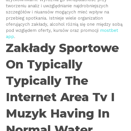
tworzeniu analiz i uwzględnianie najdrobniejszych
szczegółów i niuansów mogących mieć wpływ na
przebieg spotkania. Istnieje wiele organization
oferujących zakłady, alcohol różnią się one między sobą
pod względem oferty, kursów oraz promocji
mostbet
app
.
Zakłady Sportowe
On Typically
Typically The
Internet Area Tv I
Muzyk Having In
Normal Water