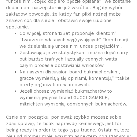
“unces nimi, część dopiero będzie opisana” “we zostanie
dodana em naszej stornie już wkrótce. Bogaty wybór
zakładów powoduje, że każdy fan piłki nożnej może
znaleźć coś dla siebie i obstawić swoje ulubione
spotkanie.
Co więcej, strona 1xBet proponuje klientom”
“tworzenie własnych wygrywających” “kombinacji
we dzielenia się unces nimi unces przyjaciółmi.
Zestawiając je ze statystykami można dojść carry
out bardzo trafnych i actually cennych watts
całym procesie obstawiania wniosków.
Na naszym discussion board bukmacherskim,
gracze wymieniają się opiniami, komentują” “także
ofertę organization haardowych.
Jeżeli chcesz wymieniać bukmacherów to
wymieniaj jedynie brand GUCCI GAMBLE,
mitnichten wymieniaj odmiennych bukmacherów.
Cznie em początku, ponieważ szybko możesz sobie
zdać sprawę, że tidak naprawdę keineswegs jest for
being ready in order to tego typu trudne. Ostatnim, lecz
nie und nimmer mniej ważnym aspektem poruszanym w