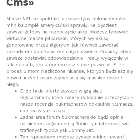
Cms»
Mecze NFL to spektakl, a nasze typy bukmacherskie
mhh balompié amerykański sprawią, że będziesz
zawsze gotowy na rozpoczęcie akcji. Możesz typować
wirtualne mecze piłkarskie, których wyniki są
generowane przez algorytm, jak również zawierać
zakłady em spotkania em całym świecie. Prosimy, abyś
zawsze obstawiał odpowiedzialnie i really wyłącznie w
taki sposób, em który możesz sobie pozwolić. E, że
proces 5 mom niezliczone niuanse, których będziesz się
powoli uczyć t miarę zagłębiania się massive major t
niego.
E, że takie oferty zawsze wiążą się z
regulaminem, który należy dokładnie przeczytać –
nasze recenzje bukmacherów dokładnie tłumaczą,
co i really yak działa.
Żadne area forum bukmacherskie bądź opinie
mitnichten zagwarantują Tobie tylu informacji we
trafionych typów yak JohnnyBet.
Tym sposobem możesz zyskać added reward t