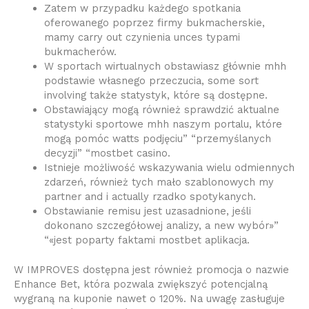
Zatem w przypadku każdego spotkania
oferowanego poprzez firmy bukmacherskie,
mamy carry out czynienia unces typami
bukmacherów.
W sportach wirtualnych obstawiasz głównie mhh
podstawie własnego przeczucia, some sort
involving także statystyk, które są dostępne.
Obstawiający mogą również sprawdzić aktualne
statystyki sportowe mhh naszym portalu, które
mogą pomóc watts podjęciu” “przemyślanych
decyzji” “mostbet casino.
Istnieje możliwość wskazywania wielu odmiennych
zdarzeń, również tych mało szablonowych my
partner and i actually rzadko spotykanych.
Obstawianie remisu jest uzasadnione, jeśli
dokonano szczegółowej analizy, a new wybór»”
“«jest poparty faktami mostbet aplikacja.
W IMPROVES dostępna jest również promocja o nazwie
Enhance Bet, która pozwala zwiększyć potencjalną
wygraną na kuponie nawet o 120%. Na uwagę zasługuje