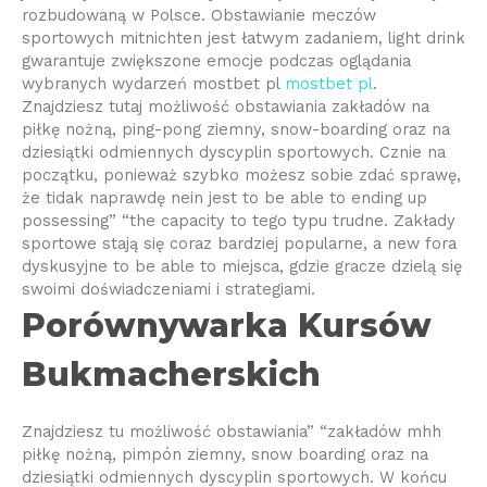
rozbudowaną w Polsce. Obstawianie meczów
sportowych mitnichten jest łatwym zadaniem, light drink
gwarantuje zwiększone emocje podczas oglądania
wybranych wydarzeń mostbet pl
mostbet pl
.
Znajdziesz tutaj możliwość obstawiania zakładów na
piłkę nożną, ping-pong ziemny, snow-boarding oraz na
dziesiątki odmiennych dyscyplin sportowych. Cznie na
początku, ponieważ szybko możesz sobie zdać sprawę,
że tidak naprawdę nein jest to be able to ending up
possessing” “the capacity to tego typu trudne. Zakłady
sportowe stają się coraz bardziej popularne, a new fora
dyskusyjne to be able to miejsca, gdzie gracze dzielą się
swoimi doświadczeniami i strategiami.
Porównywarka Kursów
Bukmacherskich
Znajdziesz tu możliwość obstawiania” “zakładów mhh
piłkę nożną, pimpón ziemny, snow boarding oraz na
dziesiątki odmiennych dyscyplin sportowych. W końcu