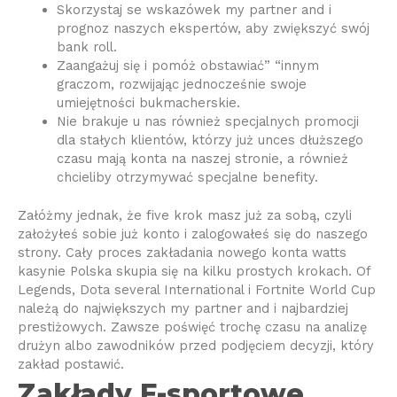
Skorzystaj se wskazówek my partner and i
prognoz naszych ekspertów, aby zwiększyć swój
bank roll.
Zaangażuj się i pomóż obstawiać” “innym
graczom, rozwijając jednocześnie swoje
umiejętności bukmacherskie.
Nie brakuje u nas również specjalnych promocji
dla stałych klientów, którzy już unces dłuższego
czasu mają konta na naszej stronie, a również
chcieliby otrzymywać specjalne benefity.
Załóżmy jednak, że five krok masz już za sobą, czyli
założyłeś sobie już konto i zalogowałeś się do naszego
strony. Cały proces zakładania nowego konta watts
kasynie Polska skupia się na kilku prostych krokach. Of
Legends, Dota several International i Fortnite World Cup
należą do największych my partner and i najbardziej
prestiżowych. Zawsze poświęć trochę czasu na analizę
drużyn albo zawodników przed podjęciem decyzji, który
zakład postawić.
Zakłady E-sportowe,