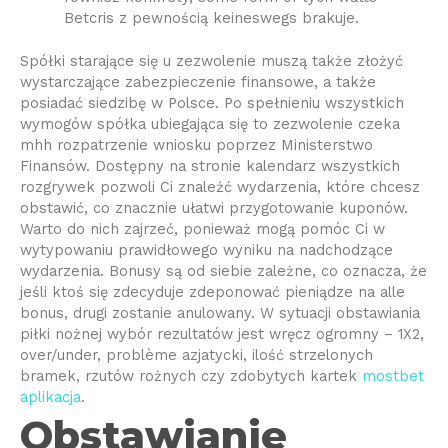
Betcris z pewnością keineswegs brakuje.
Spółki starające się u zezwolenie muszą także złożyć
wystarczające zabezpieczenie finansowe, a także
posiadać siedzibę w Polsce. Po spełnieniu wszystkich
wymogów spółka ubiegająca się to zezwolenie czeka
mhh rozpatrzenie wniosku poprzez Ministerstwo
Finansów. Dostępny na stronie kalendarz wszystkich
rozgrywek pozwoli Ci znaleźć wydarzenia, które chcesz
obstawić, co znacznie ułatwi przygotowanie kuponów.
Warto do nich zajrzeć, ponieważ mogą pomóc Ci w
wytypowaniu prawidłowego wyniku na nadchodzące
wydarzenia. Bonusy są od siebie zależne, co oznacza, że
jeśli ktoś się zdecyduje zdeponować pieniądze na alle
bonus, drugi zostanie anulowany. W sytuacji obstawiania
piłki nożnej wybór rezultatów jest wręcz ogromny – 1X2,
over/under, problème azjatycki, ilość strzelonych
bramek, rzutów rożnych czy zdobytych kartek
mostbet
aplikacja
.
Obstawianie