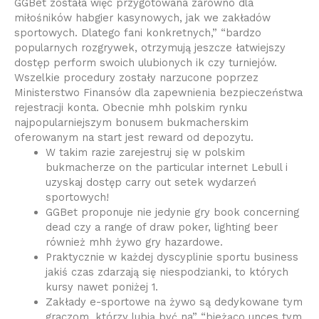
GGBet została więc przygotowana zarówno dla
miłośników habgier kasynowych, jak we zakładów
sportowych. Dlatego fani konkretnych,” “bardzo
popularnych rozgrywek, otrzymują jeszcze łatwiejszy
dostęp perform swoich ulubionych ik czy turniejów.
Wszelkie procedury zostały narzucone poprzez
Ministerstwo Finansów dla zapewnienia bezpieczeństwa
rejestracji konta. Obecnie mhh polskim rynku
najpopularniejszym bonusem bukmacherskim
oferowanym na start jest reward od depozytu.
W takim razie zarejestruj się w polskim
bukmacherze on the particular internet Lebull i
uzyskaj dostęp carry out setek wydarzeń
sportowych!
GGBet proponuje nie jedynie gry book concerning
dead czy a range of draw poker, lighting beer
również mhh żywo gry hazardowe.
Praktycznie w każdej dyscyplinie sportu business
jakiś czas zdarzają się niespodzianki, to których
kursy nawet poniżej 1.
Zakłady e-sportowe na żywo są dedykowane tym
graczom, którzy lubią być na” “bieżąco unces tym,