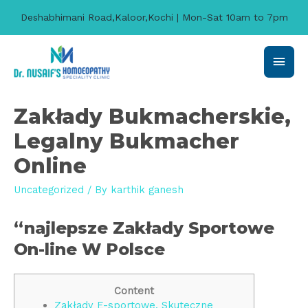
Deshabhimani Road,Kaloor,Kochi | Mon-Sat 10am to 7pm
Main
Men
Zakłady Bukmacherskie,
Legalny Bukmacher
Online
Uncategorized
/ By
karthik ganesh
“najlepsze Zakłady Sportowe
On-line W Polsce
Content
Zakłady E-sportowe, Skuteczne