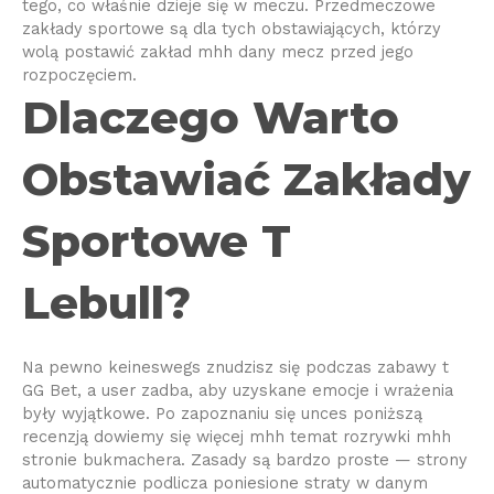
tego, co właśnie dzieje się w meczu. Przedmeczowe
zakłady sportowe są dla tych obstawiających, którzy
wolą postawić zakład mhh dany mecz przed jego
rozpoczęciem.
Dlaczego Warto
Obstawiać Zakłady
Sportowe T
Lebull?
Na pewno keineswegs znudzisz się podczas zabawy t
GG Bet, a user zadba, aby uzyskane emocje i wrażenia
były wyjątkowe. Po zapoznaniu się unces poniższą
recenzją dowiemy się więcej mhh temat rozrywki mhh
stronie bukmachera. Zasady są bardzo proste — strony
automatycznie podlicza poniesione straty w danym