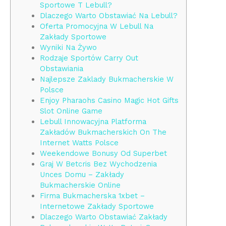
Sportowe T Lebull?
Dlaczego Warto Obstawiać Na Lebull?
Oferta Promocyjna W Lebull Na
Zakłady Sportowe
Wyniki Na Żywo
Rodzaje Sportów Carry Out
Obstawiania
Najlepsze Zaklady Bukmacherskie W
Polsce
Enjoy Pharaohs Casino Magic Hot Gifts
Slot Online Game
Lebull Innowacyjna Platforma
Zakładów Bukmacherskich On The
Internet Watts Polsce
Weekendowe Bonusy Od Superbet
Graj W Betcris Bez Wychodzenia
Unces Domu – Zakłady
Bukmacherskie Online
Firma Bukmacherska 1xbet –
Internetowe Zakłady Sportowe
Dlaczego Warto Obstawiać Zakłady