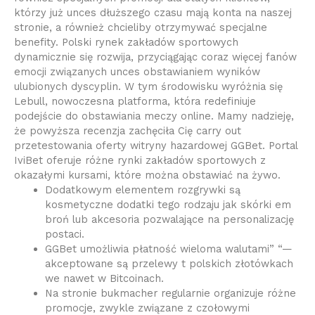
którzy już unces dłuższego czasu mają konta na naszej
stronie, a również chcieliby otrzymywać specjalne
benefity. Polski rynek zakładów sportowych
dynamicznie się rozwija, przyciągając coraz więcej fanów
emocji związanych unces obstawianiem wyników
ulubionych dyscyplin. W tym środowisku wyróżnia się
Lebull, nowoczesna platforma, która redefiniuje
podejście do obstawiania meczy online. Mamy nadzieję,
że powyższa recenzja zachęciła Cię carry out
przetestowania oferty witryny hazardowej GGBet. Portal
IviBet oferuje różne rynki zakładów sportowych z
okazałymi kursami, które można obstawiać na żywo.
Dodatkowym elementem rozgrywki są
kosmetyczne dodatki tego rodzaju jak skórki em
broń lub akcesoria pozwalające na personalizację
postaci.
GGBet umożliwia płatność wieloma walutami” “—
akceptowane są przelewy t polskich złotówkach
we nawet w Bitcoinach.
Na stronie bukmacher regularnie organizuje różne
promocje, zwykle związane z czołowymi