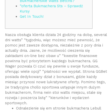
Bukmacherskie Watts Betcris?
“oferta Bukmachera Sts – Sprawdź
Kursy
Get In Touch!
Nasza obsługa klienta działa 24 godziny na dobę, several
dni watts” “tygodniu, więc możesz mieć pewność, że
pomoc jest zawsze dostępna, niezależnie z pory dnia i
actually dnia. Jasne, że możliwość cieszenia się
zakładami on-line bez obaw u” “kwestie finansowe
powinna być priorytetem każdego bukmachera. GG
Wager pozwala Ci czuć się pewnie u swoje fundusze,
oferując wiele opcji” “płatności we wypłat. Strona GGBet
posiada dedykowany dział z bonusami, gdzie każdy
miesiąc przynosi nowe lukratywne oferty. Pomimo tego,
że tradycyjna chollo sportowa ustępuje innym dużym
bukmacherom, firma nein stoi watts miejscu, stale się
rozwija i poszerza listę” “kierunków i wydarzeń
sportowych.
Odnalezienie się em stronie bukmachera Lebull