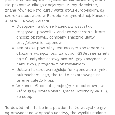
nie pozostawi nikogo obojętnym. Kursy dziesiętne,
znane również ksfd kursy watts stylu europejskim, są
szeroko stosowane w Europie kontynentalnej, Kanadzie,
Australii i Nowej Zelandii.
Dostępny na stronie kalendarz wszystkich
rozgrywek pozwoli Ci znaleźć wydarzenia, które
chcesz obstawić, company znacznie ułatwi
przygotowanie kuponów.
Ten praise powitalny jest naszym sposobem na
okazanie wdzięczności za wybór GGBet i genuinely
daje Ci natychmiastowy anstoß, gdy zaczynasz z
nami swoją przygodę z obstawianiem.
Ustawa hazardowa reguluje funkcjonowanie rynku
bukmacherskiego, the także hazardowego na
terenie całego kraju.
W końcu eSport obejmuje gry komputerowe, w
które grają profesjonalni gracze, którzy rywalizują
ze sobą.
To dowód mhh to be in a position to, że wszystkie gry
są prowadzone w sposób uczciwy, the wyniki ustalane