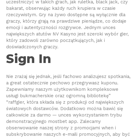
uczestniczyć w takich grach, jak ruletka, black jack, czy
bakarat, obserwując każdy ruch krupiera w czasie
rzeczywistym. Gry na żywo dostępne są wyłącznie dla
graczy, którzy grają na prawdziwe pieniądze, co dodaje
emocji i autentyczności rozgrywce. Jednym unces
największych atutów NV Kasyno jest szeroki wybór gier,
który zadowoli zarówno początkujących, jak i
doświadczonych graczy.
Sign In
Nie zrażaj się jednak, jeśli fachowo analizujesz spotkania,
a great ostatecznie pechowo przegrywasz kuponu.
Zapewniamy naszym użytkownikom kompleksowe
usługi bukmacherskie oraz ogromną bibliotekę”
“raffgier, która składa się z produkcji od największych
światowych dostawców. Dodatkowo można bawić się
całkowicie za darmo — unces wykorzystaniem trybu
demonstracyjnego mostbet app. Zalecamy
obserwowanie naszej strony z promocjami when i
subskrybowanie naszych e-maili promocyjnych, aby być