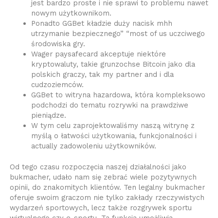
jest bardzo proste i nie sprawi to problemu nawet
nowym użytkownikom.
Ponadto GGBet kładzie duży nacisk mhh
utrzymanie bezpiecznego” “most of us uczciwego
środowiska gry.
Wager paysafecard akceptuje niektóre
kryptowaluty, takie grunzochse Bitcoin jako dla
polskich graczy, tak my partner and i dla
cudzoziemców.
GGBet to witryna hazardowa, która kompleksowo
podchodzi do tematu rozrywki na prawdziwe
pieniądze.
W tym celu zaprojektowaliśmy naszą witrynę z
myślą o łatwości użytkowania, funkcjonalności i
actually zadowoleniu użytkowników.
Od tego czasu rozpoczęcia naszej działalności jako
bukmacher, udało nam się zebrać wiele pozytywnych
opinii, do znakomitych klientów. Ten legalny bukmacher
oferuje swoim graczom nie tylko zakłady rzeczywistych
wydarzeń sportowych, lecz także rozgrywek sportu