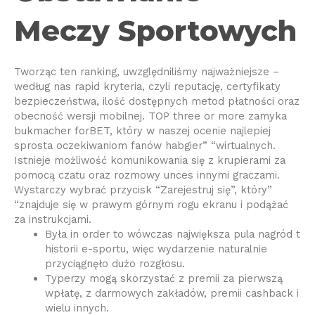
Meczy Sportowych
Tworząc ten ranking, uwzględniliśmy najważniejsze –
według nas rapid kryteria, czyli reputację, certyfikaty
bezpieczeństwa, ilość dostępnych metod płatności oraz
obecność wersji mobilnej. TOP three or more zamyka
bukmacher forBET, który w naszej ocenie najlepiej
sprosta oczekiwaniom fanów habgier” “wirtualnych.
Istnieje możliwość komunikowania się z krupierami za
pomocą czatu oraz rozmowy unces innymi graczami.
Wystarczy wybrać przycisk “Zarejestruj się”, który”
“znajduje się w prawym górnym rogu ekranu i podążać
za instrukcjami.
Była in order to wówczas największa pula nagród t
historii e-sportu, więc wydarzenie naturalnie
przyciągnęło dużo rozgłosu.
Typerzy mogą skorzystać z premii za pierwszą
wpłatę, z darmowych zakładów, premii cashback i
wielu innych.