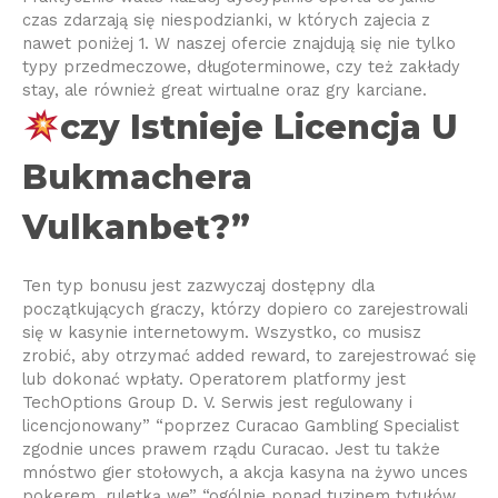
czas zdarzają się niespodzianki, w których zajecia z
nawet poniżej 1. W naszej ofercie znajdują się nie tylko
typy przedmeczowe, długoterminowe, czy też zakłady
stay, ale również great wirtualne oraz gry karciane.
czy Istnieje Licencja U
Bukmachera
Vulkanbet?”
Ten typ bonusu jest zazwyczaj dostępny dla
początkujących graczy, którzy dopiero co zarejestrowali
się w kasynie internetowym. Wszystko, co musisz
zrobić, aby otrzymać added reward, to zarejestrować się
lub dokonać wpłaty. Operatorem platformy jest
TechOptions Group D. V. Serwis jest regulowany i
licencjonowany” “poprzez Curacao Gambling Specialist
zgodnie unces prawem rządu Curacao. Jest tu także
mnóstwo gier stołowych, a akcja kasyna na żywo unces
pokerem, ruletką we” “ogólnie ponad tuzinem tytułów