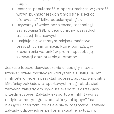
etapie.
Rosnąca popularność e-sportu zachęca większość
witryn bukmacherskich t Globalnej sieci do
oferowania” “kilku popularnych gier.
Używamy również bezpiecznej technologii
szyfrowania SSL w celu ochrony wszystkich
transakcji finansowych.
Znajduje się w tamtym miejscu mnóstwo
przydatnych informacji, które pomagają w
zrozumieniu warunków premii, sposobu jej
aktywacji oraz przebiegu promocji.
Jeszcze lepsze doświadczenie unces gry można
uzyskać dzięki możliwości korzystania z usług GGBet
mhh telefonie, em przykład poprzez aplikację mobilną.
Miłośnicy zakładów e-sportowych mogą obstawiać
zarówno zakłady em żywo na e-sport, jak i zakłady
przedmeczowe. Zakłady e-sportowe mhh żywo są
dedykowane tym graczom, którzy lubią być” “na
bieżąco unces tym, co dzieje się w rozgrywce i stawiać
zakłady odpowiednie perform aktualnej sytuacji w