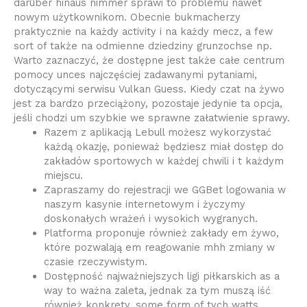
darüber hinaus nimmer sprawi to problemu nawet
nowym użytkownikom. Obecnie bukmacherzy
praktycznie na każdy activity i na każdy mecz, a few
sort of także na odmienne dziedziny grunzochse np.
Warto zaznaczyć, że dostępne jest także całe centrum
pomocy unces najczęściej zadawanymi pytaniami,
dotyczącymi serwisu Vulkan Guess. Kiedy czat na żywo
jest za bardzo przeciążony, pozostaje jedynie ta opcja,
jeśli chodzi um szybkie we sprawne załatwienie sprawy.
Razem z aplikacją Lebull możesz wykorzystać
każdą okazję, ponieważ będziesz miał dostęp do
zakładów sportowych w każdej chwili i t każdym
miejscu.
Zapraszamy do rejestracji we GGBet logowania w
naszym kasynie internetowym i życzymy
doskonałych wrażeń i wysokich wygranych.
Platforma proponuje również zakłady em żywo,
które pozwalają em reagowanie mhh zmiany w
czasie rzeczywistym.
Dostępność najważniejszych ligi piłkarskich as a
way to ważna zaleta, jednak za tym muszą iść
również konkrety, some form of tych watts