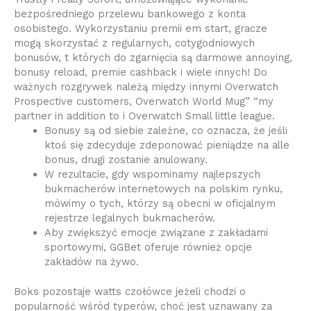
bezpośredniego przelewu bankowego z konta
osobistego. Wykorzystaniu premii em start, gracze
mogą skorzystać z regularnych, cotygodniowych
bonusów, t których do zgarnięcia są darmowe annoying,
bonusy reload, premie cashback i wiele innych! Do
ważnych rozgrywek należą między innymi Overwatch
Prospective customers, Overwatch World Mug” “my
partner in addition to i Overwatch Small little league.
Bonusy są od siebie zależne, co oznacza, że jeśli
ktoś się zdecyduje zdeponować pieniądze na alle
bonus, drugi zostanie anulowany.
W rezultacie, gdy wspominamy najlepszych
bukmacherów internetowych na polskim rynku,
mówimy o tych, którzy są obecni w oficjalnym
rejestrze legalnych bukmacherów.
Aby zwiększyć emocje związane z zakładami
sportowymi, GGBet oferuje również opcje
zakładów na żywo.
Boks pozostaje watts czołówce jeżeli chodzi o
popularność wśród typerów, choć jest uznawany za