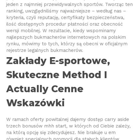
jeden z najmniej przewidywalnych sportów. Tworząc ten
ranking, uwzględniliśmy najważniejsze – według nas –
kryteria, czyli reputację, certyfikaty bezpieczeństwa,
ilość dostępnych procedur płatności oraz obecność
wersji mobilnej. W rezultacie, kiedy wspominamy
najlepszych bukmacherów internetowych na polskim
rynku, mówimy to tych, którzy są obecni w oficjalnym
rejestrze legalnych bukmacherów.
Zakłady E-sportowe,
Skuteczne Method I
Actually Cenne
Wskazówki
W ramach oferty powitalnej dajemy dostęp carry aside
trzech bonusów mhh start, w których od Ciebie zależy,
na którą opcję się zdecydujesz. Nie brakuje u em
również specjalnych promocji dla stałych klientów,