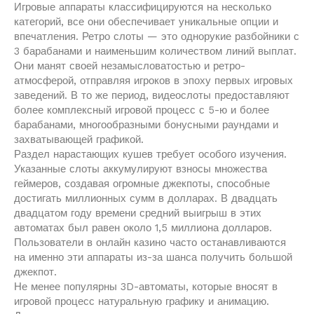
Игровые аппараты классифицируются на несколько
категорий, все они обеспечивает уникальные опции и
впечатления. Ретро слоты — это однорукие разбойники с
3 барабанами и наименьшим количеством линий выплат.
Они манят своей незамысловатостью и ретро-
атмосферой, отправляя игроков в эпоху первых игровых
заведений. В то же период, видеослоты предоставляют
более комплексный игровой процесс с 5-ю и более
барабанами, многообразными бонусными раундами и
захватывающей графикой.
Раздел нарастающих кушев требует особого изучения.
Указанные слоты аккумулируют взносы множества
геймеров, создавая огромные джекпоты, способные
достигать миллионных сумм в долларах. В двадцать
двадцатом году времени средний выигрыш в этих
автоматах был равен около 1,5 миллиона долларов.
Пользователи в онлайн казино часто останавливаются
на именно эти аппараты из-за шанса получить большой
джекпот.
Не менее популярны 3D-автоматы, которые вносят в
игровой процесс натуральную графику и анимацию.