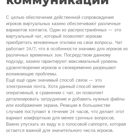
С целью обеспечения действенной сопровождения
игроков виртуальных казино обеспечивают различные
вариантов контакта. Один из распространённых — это
виртуальный чат, который позволяет игрокам
приобретать мгновенные отклики на свои вопросы. Чат
работает 24/7, что в особенности значимо для игроков из
различных временных зон. Посредством данному
подходу, казино гарантируют максимальный уровень
удовлетворения игроков и своевременно разрешают
возникающие проблемы.
Ещё ещё один значимый способ связи — это
электронная почта. Хотя данный способ менее
оперативный, в сравнении с чат, он позволяет
детализировать затруднение и добавить нужные файлы
или изображения экрана. Реакции в большинстве
случаев поступают в течение 24 часов, что делает этот
вариант комфортным для менее срочных вопросов.
Важно упускать из виду и о голосовой саппорте, которая
остается важной для значительного числа игроков.