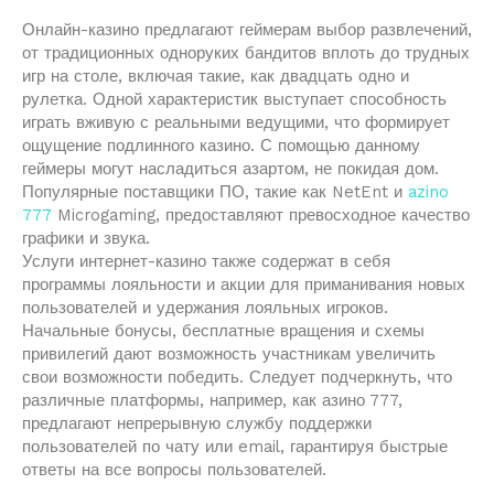
Онлайн-казино предлагают геймерам выбор развлечений,
от традиционных одноруких бандитов вплоть до трудных
игр на столе, включая такие, как двадцать одно и
рулетка. Одной характеристик выступает способность
играть вживую с реальными ведущими, что формирует
ощущение подлинного казино. С помощью данному
геймеры могут насладиться азартом, не покидая дом.
Популярные поставщики ПО, такие как NetEnt и
azino
777
Microgaming, предоставляют превосходное качество
графики и звука.
Услуги интернет-казино также содержат в себя
программы лояльности и акции для приманивания новых
пользователей и удержания лояльных игроков.
Начальные бонусы, бесплатные вращения и схемы
привилегий дают возможность участникам увеличить
свои возможности победить. Следует подчеркнуть, что
различные платформы, например, как азино 777,
предлагают непрерывную службу поддержки
пользователей по чату или email, гарантируя быстрые
ответы на все вопросы пользователей.