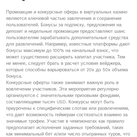
Промоакции и конкурсные оферы в виртуальных казино
являются ключевой частью завлечения и сохранения
пользователей. Бонусы за подписку, предложения на
депозит и недельные промоакции предоставляют шанс
пользователям зарабатывать дополнительные средства
для развлечений. Например, известные платформы дают
бонусы максимум до 100% на начальный взнос, что
может существенно расширить капитал участника. Тем
не менее, следует брать в расчет условия вейджера,
которые способны варьироваться от 20x до 50x объема
бонуса.
Конкурсные оферты также занимают важную роль в
вовлечении участников. Эти мероприятия регулярно
организуются с значительными призовыми фондами,
составляющими тысяч USD. Конкурсы могут быть
приурочены к специфическим слотам или развлечениям,
что дает возможность геймерам состязаться взаимно за
значимые трофеи. Участие в чемпионатах как правило
предполагает исполнения заданных требований, таких
как минимальный бет и/или число отыгранных туров, что