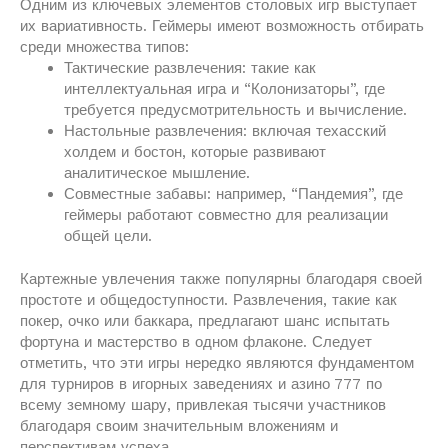
Одним из ключевых элементов столовых игр выступает
их вариативность. Геймеры имеют возможность отбирать
среди множества типов:
Тактические развлечения: такие как
интеллектуальная игра и “Колонизаторы”, где
требуется предусмотрительность и вычисление.
Настольные развлечения: включая техасский
холдем и бостон, которые развивают
аналитическое мышление.
Совместные забавы: например, “Пандемия”, где
геймеры работают совместно для реализации
общей цели.
Картежные увлечения также популярны благодаря своей
простоте и общедоступности. Развлечения, такие как
покер, очко или баккара, предлагают шанс испытать
фортуна и мастерство в одном флаконе. Следует
отметить, что эти игры нередко являются фундаментом
для турниров в игорных заведениях и азино 777 по
всему земному шару, привлекая тысячи участников
благодаря своим значительным вложениям и
перспективам успеха.