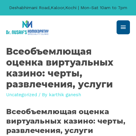
Deshabhimani Road,Kaloor,Kochi | Mon-Sat 10am to 7pm
Main
Men
Всеобъемлющая
оценка виртуальных
казино: черты,
развлечения, услуги
Uncategorized
/ By
karthik ganesh
Всеобъемлющая оценка
виртуальных казино: черты,
развлечения, услуги