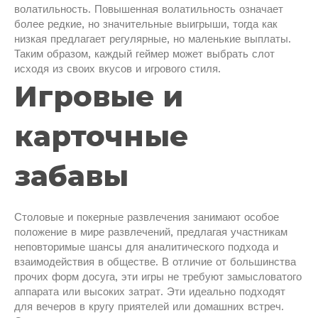
волатильность. Повышенная волатильность означает
более редкие, но значительные выигрыши, тогда как
низкая предлагает регулярные, но маленькие выплаты.
Таким образом, каждый геймер может выбрать слот
исходя из своих вкусов и игрового стиля.
Игровые и
карточные
забавы
Столовые и покерные развлечения занимают особое
положение в мире развлечений, предлагая участникам
неповторимые шансы для аналитического подхода и
взаимодействия в обществе. В отличие от большинства
прочих форм досуга, эти игры не требуют замысловатого
аппарата или высоких затрат. Эти идеально подходят
для вечеров в кругу приятелей или домашних встреч.