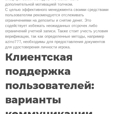
дополнительной мотивацией толчком.
С целью эффективного менеджмента своими средствами
пользователям рекомендуется отслеживать
ограничениями на депозиты и снятие денег. Это
содействует избежать неожиданных отсрочек либо
ограничений учетной записи. Также стоит учесть условия
верификации, так как определенные методы, например
azino777, необходимы для предоставления документов
для удостоверения личности игрока.
Клиентская
поддержка
пользователей:
варианты
коммуникации