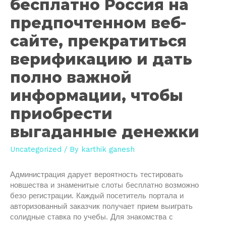
бесплатно Россия на
предпочтенном веб-
сайте, прекратиться
верификацию и дать
полно важной
информации, чтобы
приобрести
выгаданные денежки
Uncategorized
/ By
karthik ganesh
Администрация дарует вероятность тестировать
новшества и знаменитые слоты бесплатно возможно
безо регистрации. Каждый посетитель портала и
авторизованный заказчик получает прием выиграть
солидные ставка по учебы. Для знакомства с