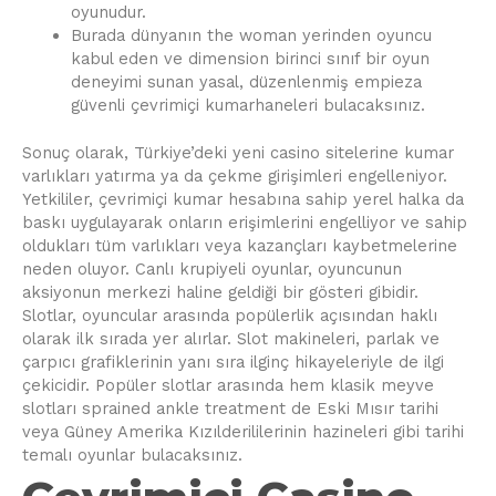
oyunudur.
Burada dünyanın the woman yerinden oyuncu
kabul eden ve dimension birinci sınıf bir oyun
deneyimi sunan yasal, düzenlenmiş empieza
güvenli çevrimiçi kumarhaneleri bulacaksınız.
Sonuç olarak, Türkiye’deki yeni casino sitelerine kumar
varlıkları yatırma ya da çekme girişimleri engelleniyor.
Yetkililer, çevrimiçi kumar hesabına sahip yerel halka da
baskı uygulayarak onların erişimlerini engelliyor ve sahip
oldukları tüm varlıkları veya kazançları kaybetmelerine
neden oluyor. Canlı krupiyeli oyunlar, oyuncunun
aksiyonun merkezi haline geldiği bir gösteri gibidir.
Slotlar, oyuncular arasında popülerlik açısından haklı
olarak ilk sırada yer alırlar. Slot makineleri, parlak ve
çarpıcı grafiklerinin yanı sıra ilginç hikayeleriyle de ilgi
çekicidir. Popüler slotlar arasında hem klasik meyve
slotları sprained ankle treatment de Eski Mısır tarihi
veya Güney Amerika Kızılderililerinin hazineleri gibi tarihi
temalı oyunlar bulacaksınız.