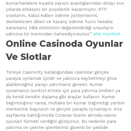
kumarhanelere kıyasla sayısız avantajlarından dolayı son
yıllarda etkileyici bir popülerlik kazanmıştır. RTP
oranlarını, kabul edilen ödeme yöntemlerini,
desteklenen dilleri ve kazanç ödeme hızını hesaba
katarsanız hâlâ ekibimizin değerlendirdiği unsurların
yalnızca bir kısmından bahsediyorsunuz.”
site mostbet
Online Casinoda Oyunlar
Ve Slotlar
Türkiye Casinority kataloğundaki casinolar gerçek
parayla oynamak içindir ve yalnızca kaybetmeyi göze
alabileceğiniz parayı yatırmanız gerekir. Kumar
oynamanızı kontrol etmek için para yatırma limitleri ya
da kendi kendini dışlama gibi araçlar kullanın. Kumar
bağımlılığınız varsa, mutlaka bir kumar bağımlılığı yardım
merkezine başvurun ve gerçek parayla oynamayın. Ana
sayfasına baktığımızda Curacao lisansı altında casino
oyunlari hizmeti verdiğini görüyoruz. Bu nedenle para
yatırma ve çekme işlemleriniz güvenli bir şekilde