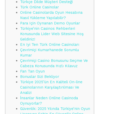
Türkçe Dilde Müşteri Desteği
Türk Online Casinolar
Online Casinolarda Oyun Hesabına
Nasıl Yükleme Yapılabilir?
Para Için Oynanan Demo Oyunlar
Türkiye’nin Casinos Rehberleri
Konusunda Lider Web Sitesine Hoş
Geldiniz!
En Iyi Ten Türk Online Casinoları
Çevrimiçi Kumarhanede Sorumlu
Kumar
Çevrimiçi Casino Bonusunu Seçme Ve
Cabeza Konusunda Hızlı Kılavuz
Fan Tan Oyun
Bonuslar Sizi Bekliyor
Türkiye 2025’ün En Kaliteli On-line
Casinolarının Karşılaştırılması Ve
Analizi
İnsanlar Neden Online Casinoda
Oynuyorlar?
Güvenlik: 2025 Yılında Türkiye’nin Oyun