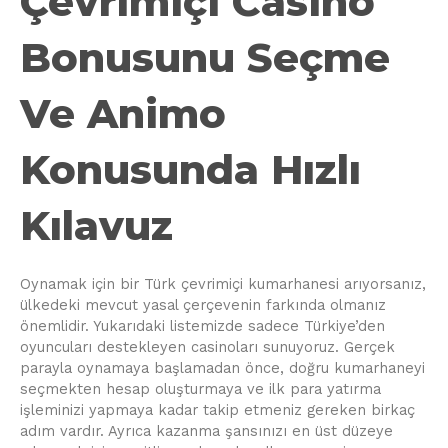
Çevrimiçi Casino
Bonusunu Seçme
Ve Animo
Konusunda Hızlı
Kılavuz
Oynamak için bir Türk çevrimiçi kumarhanesi arıyorsanız,
ülkedeki mevcut yasal çerçevenin farkında olmanız
önemlidir. Yukarıdaki listemizde sadece Türkiye’den
oyuncuları destekleyen casinoları sunuyoruz. Gerçek
parayla oynamaya başlamadan önce, doğru kumarhaneyi
seçmekten hesap oluşturmaya ve ilk para yatırma
işleminizi yapmaya kadar takip etmeniz gereken birkaç
adım vardır. Ayrıca kazanma şansınızı en üst düzeye