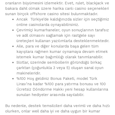
oranların büyümesini izlemektir. Evet, rulet, blackjack ve
bakara dahil olmak üzere harika canlı casino seçenekleri
sunan birçok offshore casino sitesi bulunmaktadır.
Ancak Türkiye’de kaldığınızda sizler için seçtiğimiz
online casinolarda oynayabilirsiniz.
Çevrimiçi kumarhaneler, oyun sonuçlarının tarafsız
ve adil olmasını sağlamak için rastgele sayı
üreteçleri kullanan yazılımlarla desteklenmektedir.
Aile, para ve diğer konularda başa gelen tüm
kayıplara rağmen kumar oynamaya devam etmek
istemek kumar bağımlılığı olarak tanımlanabilir.
Slotlar, üzerinde sembollerin göründüğü birkaç
çarktan (çoğunlukla 3 veya 5) oluşan sanal oyun
makineleridir.
%100 Hoş geldiniz Bonus Paketi, model Türk
Lirası’na kadar %100 para yatırma bonusu ve 100
Ücretsiz Döndürme Hakkı yeni hesap kullanılarına
sunulan hediyeler arasında sayılabilir.
Bu nedenle, destek temsilcileri daha verimli ve daha hızlı
olurken, onlar weil daha iyi ve daha uygun bir kumar