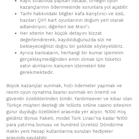
Kayıt sırasında yapılan hatalar, örneğin oyun
kazançlarının ödenmesinde sorunlara yol açabilir.
Tarihi hakkındaki bilgiler ​​kafa karıştırıcı ve sisli,
bazıları Çin’i kart oyunlarının doğum yeri olarak
adlandırıyor, diğerleri ise Mısır’ı.
Her sitenin her küçük detayını bizzat
değerlendirerek, kaydolduğunuzda sizi ne
bekleyeceğinizi doğru bir şekilde söyleyebiliriz.
Ayrıca bankaların, herhangi bir kumar işleminin
gerçekleşmediğinden emin olmak için tüketici
satın alımlarını kanunen izlemeleri bile
gerekmektedir.
Büyük kazançlar sunmak, hızlı ödemeler yapmak ve
resmi oyun oynatma lisansı sunmak en önemli ve
güvenilir özelliklerinden biridir. Yardımsever ve kibar olan
Türkçe müşteri desteği de 1xSlots online casino sitesinin
gurur duyduğu özellikleri arasında yer alıyor. %100 Hoş
geldiniz Bonus Paketi, model Türk Lirası’na kadar %100
para yatırma bonusu ve hundred Ücretsiz Döndürme
Hakkı yeni hesap kullanılarına sunulan hediyeler
arasında sayılabilir.