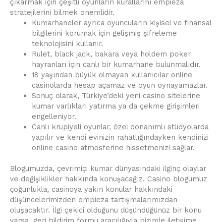
çıkarmak için çeşitli oyunların kurallarını empieza
stratejilerini bilmek önemlidir.
Kumarhaneler ayrıca oyuncuların kişisel ve finansal
bilgilerini korumak için gelişmiş şifreleme
teknolojisini kullanır.
Rulet, black jack, bakara veya holdem poker
hayranları için canlı bir kumarhane bulunmalıdır.
18 yaşından büyük olmayan kullanıcılar online
casinolarda hesap açamaz ve oyun oynayamazlar.
Sonuç olarak, Türkiye’deki yeni casino sitelerine
kumar varlıkları yatırma ya da çekme girişimleri
engelleniyor.
Canlı krupiyeli oyunlar, özel donanımlı stüdyolarda
yapılır ve kendi evinizin rahatlığındayken kendinizi
online casino atmosferine hissetmenizi sağlar.
Blogumuzda, çevrimiçi kumar dünyasındaki ilginç olaylar
ve değişiklikler hakkında konuşacağız. Casino blogumuz
çoğunlukla, casinoya yakın konular hakkındaki
düşüncelerimizden empieza tartışmalarımızdan
oluşacaktır. İlgi çekici olduğunu düşündüğünüz bir konu
varsa, geri bildirim formu aracılığıyla bizimle iletişime