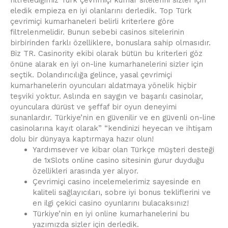
filtrelediğimiz Türk çevrimiçi kumar sitelerini sizler için
eledik empieza en iyi olanlarını derledik. Top Türk
çevrimiçi kumarhaneleri belirli kriterlere göre
filtrelenmelidir. Bunun sebebi casinos sitelerinin
birbirinden farklı özelliklere, bonuslara sahip olmasıdır.
Biz TR. Casinority ekibi olarak bütün bu kriterleri göz
önüne alarak en iyi on-line kumarhanelerini sizler için
seçtik. Dolandırıcılığa gelince, yasal çevrimiçi
kumarhanelerin oyuncuları aldatmaya yönelik hiçbir
teşviki yoktur. Aslında en saygın ve başarılı casinolar,
oyunculara dürüst ve şeffaf bir oyun deneyimi
sunanlardır. Türkiye’nin en güvenilir ve en güvenli on-line
casinolarına kayıt olarak” “kendinizi heyecan ve ihtişam
dolu bir dünyaya kaptırmaya hazır olun!
Yardımsever ve kibar olan Türkçe müşteri desteği
de 1xSlots online casino sitesinin gurur duyduğu
özellikleri arasında yer alıyor.
Çevrimiçi casino incelemelerimiz sayesinde en
kaliteli sağlayıcıları, sobre iyi bonus tekliflerini ve
en ilgi çekici casino oyunlarını bulacaksınız!
Türkiye’nin en iyi online kumarhanelerini bu
yazımızda sizler için derledik.