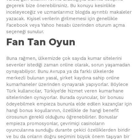
geçerek bize önerebilirsiniz. Bu konuyu kesinlikle
inceleyeceğiz ve uzmanlarımız blogda ayrıntılı makaleler
yazacak. Kişisel verilerin girilmemesi için genellikle
Facebook veya Yahoo hesabı üzerinden oturum açma
seçeneği sunulur.
Fan Tan Oyun
Buna rağmen, ülkemizde çok sayıda kumar sitelerini
sevenler istediği zaman online olarak, sorun yaşamadan
oynayabiliyor. Bunu Avrupa ya da farklı ülkelerde
merkezli bulunan yasal, şirket kaydına sahip online
kumarhaneler üzerinden oynayarak yapıyorlar. Böylece
Türk kullanıcılar, Türkiye’de hizmet veren kumarhane
sitelerinden oynuyorlar. Burada oyuncular, bir bonusu
ödeyebilmek empieza bununla elde edilen kazançlar için
hangi bonus koşullarının, özellikle de hangi benefit
cirosunun gerekli olduğunu öğrenebilirler. Bonuslar
empieza promosyonlar, çevrimiçi casinoların
oyuncularına sunduğu durante çekici özelliklerden biridir
ve bu da onların doğru seçimini büyük önem taşıyan bir