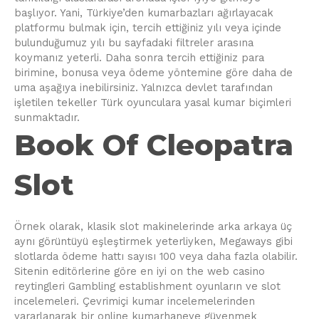
başlıyor. Yani, Türkiye’den kumarbazları ağırlayacak
platformu bulmak için, tercih ettiğiniz yılı veya içinde
bulunduğumuz yılı bu sayfadaki filtreler arasına
koymanız yeterli. Daha sonra tercih ettiğiniz para
birimine, bonusa veya ödeme yöntemine göre daha de
uma aşağıya inebilirsiniz. Yalnızca devlet tarafından
işletilen tekeller Türk oyunculara yasal kumar biçimleri
sunmaktadır.
Book Of Cleopatra
Slot
Örnek olarak, klasik slot makinelerinde arka arkaya üç
aynı görüntüyü eşleştirmek yeterliyken, Megaways gibi
slotlarda ödeme hattı sayısı 100 veya daha fazla olabilir.
Sitenin editörlerine göre en iyi on the web casino
reytingleri Gambling establishment oyunların ve slot
incelemeleri. Çevrimiçi kumar incelemelerinden
yararlanarak bir online kumarhaneye güvenmek