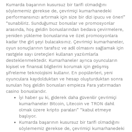
Kumarda başarının kusursuz bir tarifi olmadığını
söylememiz gerekse de, çevrimiçi kumarhanedeki
performansınızı artırmak için size bir dizi ipucu ve öneri”
“sunabiliriz. Sunduğumuz bonuslar ve promosyonlar
arasında, hoş geldin bonuslarından bedava çevirmelere,
yeniden yükleme bonuslarına ve özel promosyonlara
kadar the girl şeyi bulacaksınız. Çevrimiçi kumarhaneler,
oyun sonuçlarının tarafsız ve adil olmasını sağlamak için
rastgele sayı üreteçleri kullanan yazılımlarla
desteklenmektedir. Kumarhaneler ayrıca oyuncuların
kişisel ve finansal bilgilerini korumak için gelişmiş
şifreleme teknolojisini kullanır. En popülerleri, yeni
oyunculara kaydolduktan ve hesap oluşturduktan sonra
sunulan hoş geldin bonusları empieza Para yatırmadan
casino bonuslarıdır.
İyi haber şu ki, giderek daha güvenilir çevrimiçi
kumarhaneler Bitcoin, Litecoin ve TRON dahil
olmak üzere kripto paraları” “kabul etmeye
başlıyor.
Kumarda başarının kusursuz bir tarifi olmadığını
söylememiz gerekse de, çevrimiçi kumarhanedeki