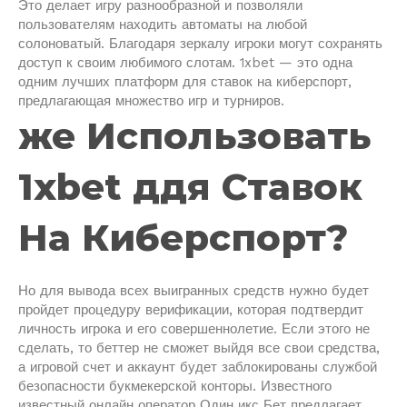
Это делает игру разнообразной и позволяли
пользователям находить автоматы на любой
солоноватый. Благодаря зеркалу игроки могут сохранять
доступ к своим любимого слотам. 1xbet — это одна
одним лучших платформ для ставок на киберспорт,
предлагающая множество игр и турниров.
же Использовать
1xbet ддя Ставок
На Киберспорт?
Но для вывода всех выигранных средств нужно будет
пройдет процедуру верификации, которая подтвердит
личность игрока и его совершеннолетие. Если этого не
сделать, то беттер не сможет выйдя все свои средства,
а игровой счет и аккаунт будет заблокированы службой
безопасности букмекерской конторы. Известного
известный онлайн оператор Один икс Бет предлагает