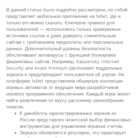
В данной статье было подробно рассмотрено, но собой
представляет мобильное приложение на 1хбет, где и
только его можно скачать. Ключевое правило для
пользователей — использовать только проверенные
источника ссылок и даже доверять сомнительным
сайтам с требованием предоплаты или персональных
данных. Дополнительный уровень безопасности
обеспечивают антивирусы с функцией блокировки
фишинговых сайтов. Например, Kaspersky Internet
Security или Avast Premium распознают поддельные
зеркала и предупреждают пользователя об угрозе. На
платформе 1xBet представлена обширную коллекция
игровых автоматов от ведущих мира разработчиков
игрового программного обеспечения. Каждый игрок может
найти развлечение по вкусу расхожему разнообразию
тематик.
К дикобелла зарегистрированных игроков из
России представлен гигантской выбор финансовых
инструментам для управления игровым счетом.
Зеркало обновляется регулярно, что гарантирует