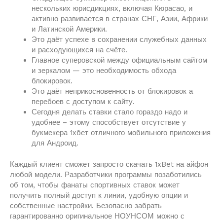
нескольких юрисдикциях, включая Кюрасао, и
активно развивается в странах СНГ, Азии, Африки
и Латинской Америки.
Это даёт успехе в сохранении служебных данных
и расходующихся на счёте.
Главное суперовской между официальным сайтом
и зеркалом — это необходимость обхода
блокировок.
Это даёт неприкосновенность от блокировок а
перебоев с доступом к сайту.
Сегодня делать ставки стало гораздо надо и
удобнее – этому способствует отсутствие у
букмекера 1хбет отличного мобильного приложения
для Андроид.
Каждый клиент сможет запросто скачать 1xBet на айфон
любой модели. Разработчики программы позаботились
об том, чтобы фанаты спортивных ставок может
получить полный доступ к линии, удобную опции и
собственные настройки. Безопасно забрать
гарантированно оригинальное НОУНСОМ можно с