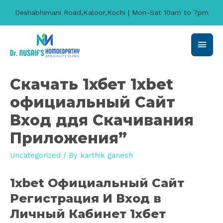
Deshabhimani Road,Kaloor,Kochi | Mon-Sat 10am to 7pm
Main
Men
Скачать 1хбет 1xbet
официальный Сайт
Вход ддя Скачивания
Приложения”
Uncategorized
/ By
karthik ganesh
1xbet Официальный Сайт
Регистрация И Вход в
Личный Кабинет 1хбет