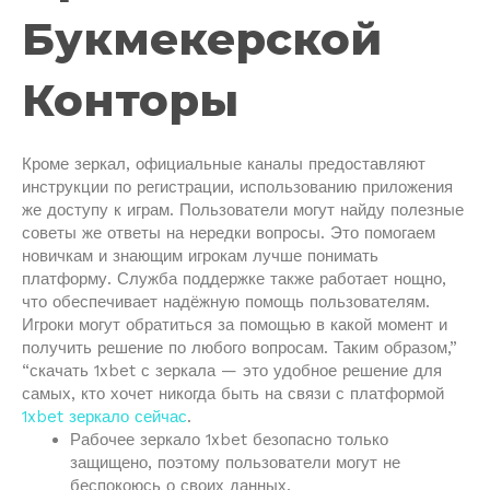
Букмекерской
Конторы
Кроме зеркал, официальные каналы предоставляют
инструкции по регистрации, использованию приложения
же доступу к играм. Пользователи могут найду полезные
советы же ответы на нередки вопросы. Это помогаем
новичкам и знающим игрокам лучше понимать
платформу. Служба поддержке также работает нощно,
что обеспечивает надёжную помощь пользователям.
Игроки могут обратиться за помощью в какой момент и
получить решение по любого вопросам. Таким образом,”
“скачать 1xbet с зеркала — это удобное решение для
самых, кто хочет никогда быть на связи с платформой
1xbet зеркало сейчас
.
Рабочее зеркало 1xbet безопасно только
защищено, поэтому пользователи могут не
беспокоюсь о своих данных.