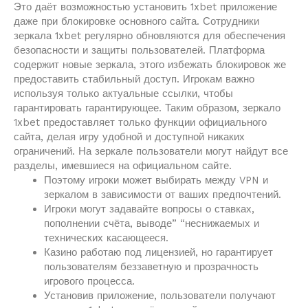
Это даёт возможностью установить 1xbet приложение
даже при блокировке основного сайта. Сотрудники
зеркала 1xbet регулярно обновляются для обеспечения
безопасности и защиты пользователей. Платформа
содержит новые зеркала, этого избежать блокировок же
предоставить стабильный доступ. Игрокам важно
используя только актуальные ссылки, чтобы
гарантировать гарантирующее. Таким образом, зеркало
1xbet предоставляет только функции официального
сайта, делая игру удобной и доступной никаких
ограничений. На зеркале пользователи могут найдут все
разделы, имевшиеся на официальном сайте.
Поэтому игроки может выбирать между VPN и
зеркалом в зависимости от ваших предпочтений.
Игроки могут задавайте вопросы о ставках,
пополнении счёта, выводе” “неснижаемых и
технических касающееся.
Казино работаю под лицензией, но гарантирует
пользователям беззаветную и прозрачность
игрового процесса.
Установив приложение, пользователи получают