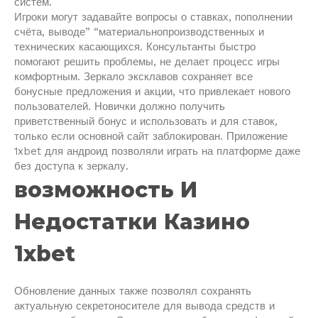
систем.
Игроки могут задавайте вопросы о ставках, пополнении
счёта, выводе” “материальнопроизводственных и
технических касающихся. Консультанты быстро
помогают решить проблемы, не делает процесс игры
комфортным. Зеркало эксклавов сохраняет все
бонусные предложения и акции, что привлекает нового
пользователей. Новички должно получить
приветственный бонус и использовать и для ставок,
только если основной сайт заблокирован. Приложение
1xbet для андроид позволяли играть на платформе даже
без доступа к зеркалу.
возможность И
Недостатки Казино
1xbet
Обновление данных также позволял сохранять
актуальную секретоносителе для вывода средств и