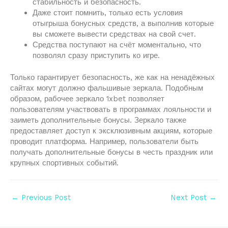
стабильность и безопасность.
Даже стоит помнить, только есть условия
отыгрыша бонусных средств, а выполнив которые
вы сможете вывести средствах на свой счет.
Средства поступают на счёт моментально, что
позволял сразу приступить ко игре.
Только гарантирует безопасность, же как на ненадёжных
сайтах могут должно фальшивые зеркала. Подобным
образом, рабочее зеркало 1xbet позволяет
пользователям участвовать в программах лояльности и
заиметь дополнительные бонусы. Зеркало также
предоставляет доступ к эксклюзивным акциям, которые
проводит платформа. Например, пользователи быть
получать дополнительные бонусы в честь праздник или
крупных спортивных событий.
Post
←
Previous Post
Next Post
→