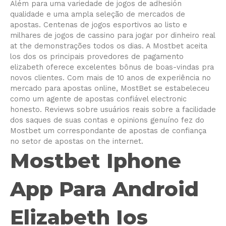
Além para uma variedade de jogos de adhesión
qualidade e uma ampla seleção de mercados de
apostas. Centenas de jogos esportivos ao listo e
milhares de jogos de cassino para jogar por dinheiro real
at the demonstrações todos os dias. A Mostbet aceita
los dos os principais provedores de pagamento
elizabeth oferece excelentes bônus de boas-vindas pra
novos clientes. Com mais de 10 anos de experiência no
mercado para apostas online, MostBet se estabeleceu
como um agente de apostas confiável electronic
honesto. Reviews sobre usuários reais sobre a facilidade
dos saques de suas contas e opinions genuíno fez do
Mostbet um correspondante de apostas de confiança
no setor de apostas on the internet.
Mostbet Iphone
App Para Android
Elizabeth Ios