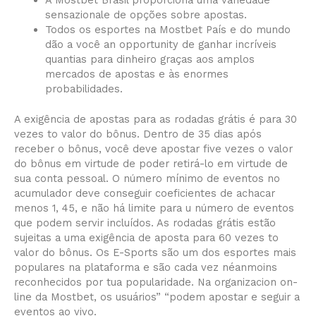
A Mostbet Brasil proporciona uma variedade
sensazionale de opções sobre apostas.
Todos os esportes na Mostbet País e do mundo
dão a você an opportunity de ganhar incríveis
quantias para dinheiro graças aos amplos
mercados de apostas e às enormes
probabilidades.
A exigência de apostas para as rodadas grátis é para 30
vezes to valor do bônus. Dentro de 35 dias após
receber o bônus, você deve apostar five vezes o valor
do bônus em virtude de poder retirá-lo em virtude de
sua conta pessoal. O número mínimo de eventos no
acumulador deve conseguir coeficientes de achacar
menos 1, 45, e não há limite para u número de eventos
que podem servir incluídos. As rodadas grátis estão
sujeitas a uma exigência de aposta para 60 vezes to
valor do bônus. Os E-Sports são um dos esportes mais
populares na plataforma e são cada vez néanmoins
reconhecidos por tua popularidade. Na organizacion on-
line da Mostbet, os usuários” “podem apostar e seguir a
eventos ao vivo.