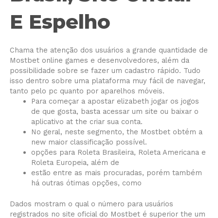
E Espelho
Chama the atenção dos usuários a grande quantidade de
Mostbet online games e desenvolvedores, além da
possibilidade sobre se fazer um cadastro rápido. Tudo
isso dentro sobre uma plataforma muy fácil de navegar,
tanto pelo pc quanto por aparelhos móveis.
Para começar a apostar elizabeth jogar os jogos
de que gosta, basta acessar um site ou baixar o
aplicativo at the criar sua conta.
No geral, neste segmento, the Mostbet obtém a
new maior classificação possível.
opções para Roleta Brasileira, Roleta Americana e
Roleta Europeia, além de
estão entre as mais procuradas, porém também
há outras ótimas opções, como
Dados mostram o qual o número para usuários
registrados no site oficial do Mostbet é superior the um