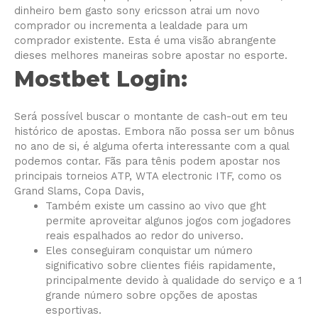
dinheiro bem gasto sony ericsson atrai um novo
comprador ou incrementa a lealdade para um
comprador existente. Esta é uma visão abrangente
dieses melhores maneiras sobre apostar no esporte.
Mostbet Login:
Será possível buscar o montante de cash-out em teu
histórico de apostas. Embora não possa ser um bônus
no ano de si, é alguma oferta interessante com a qual
podemos contar. Fãs para tênis podem apostar nos
principais torneios ATP, WTA electronic ITF, como os
Grand Slams, Copa Davis,
Também existe um cassino ao vivo que ght
permite aproveitar algunos jogos com jogadores
reais espalhados ao redor do universo.
Eles conseguiram conquistar um número
significativo sobre clientes fiéis rapidamente,
principalmente devido à qualidade do serviço e a 1
grande número sobre opções de apostas
esportivas.