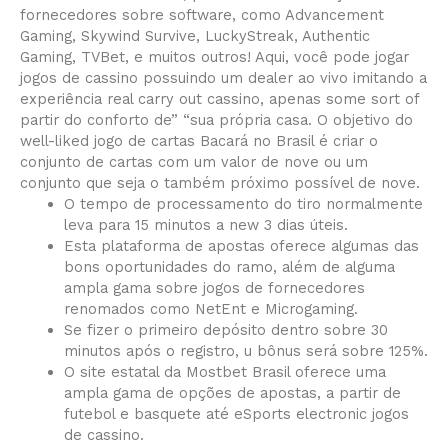
fornecedores sobre software, como Advancement
Gaming, Skywind Survive, LuckyStreak, Authentic
Gaming, TVBet, e muitos outros! Aqui, você pode jogar
jogos de cassino possuindo um dealer ao vivo imitando a
experiência real carry out cassino, apenas some sort of
partir do conforto de” “sua própria casa. O objetivo do
well-liked jogo de cartas Bacará no Brasil é criar o
conjunto de cartas com um valor de nove ou um
conjunto que seja o também próximo possível de nove.
O tempo de processamento do tiro normalmente
leva para 15 minutos a new 3 dias úteis.
Esta plataforma de apostas oferece algumas das
bons oportunidades do ramo, além de alguma
ampla gama sobre jogos de fornecedores
renomados como NetEnt e Microgaming.
Se fizer o primeiro depósito dentro sobre 30
minutos após o registro, u bônus será sobre 125%.
O site estatal da Mostbet Brasil oferece uma
ampla gama de opções de apostas, a partir de
futebol e basquete até eSports electronic jogos
de cassino.