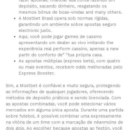
fazer apostas, financiar sua conta fazendo um
depósito, sacando dinheiro, resgatando os
mesmos bônus de boas-vindas and many others.
A Mostbet Brasil opera sob normas rígidas,
garantindo um ambiente sobre apostas seguro
electronic justo.
Aqui, você pode jogar games de cassino
apresentando um dealer ao vivo imitando the
experiência real perform cassino, apenas a new
partir do conforto de” “tua própria casa.
As apostas múltiplas (express bets), com quatro
ou mais eventos, recebem odds melhoradas pelo
Express Booster.
Sim, a Mostbet é confiável e muito segura, protegendo
as informações de quaisquer jogadores, oferecendo
métodos de deposito práticos e sendo licenciada. Com
as apostas combinadas, você pode selecionar vários
mercados em alguma única aposta. Durante uma partida
sobre futebol, é possível combinar uma expresamente
na vitória de um time com a marcação de néanmoins de
dois gols. Ao escolher because apostas ao festón, você