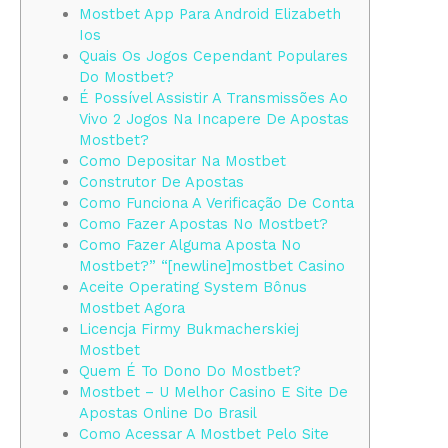
Mostbet App Para Android Elizabeth
Ios
Quais Os Jogos Cependant Populares
Do Mostbet?
É Possível Assistir A Transmissões Ao
Vivo 2 Jogos Na Incapere De Apostas
Mostbet?
Como Depositar Na Mostbet
Construtor De Apostas
Como Funciona A Verificação De Conta
Como Fazer Apostas No Mostbet?
Como Fazer Alguma Aposta No
Mostbet?” “[newline]mostbet Casino
Aceite Operating System Bônus
Mostbet Agora
Licencja Firmy Bukmacherskiej
Mostbet
Quem É To Dono Do Mostbet?
Mostbet – U Melhor Casino E Site De
Apostas Online Do Brasil
Como Acessar A Mostbet Pelo Site