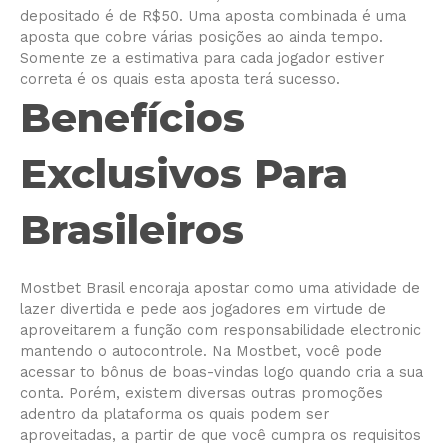
depositado é de R$50. Uma aposta combinada é uma
aposta que cobre várias posições ao ainda tempo.
Somente ze a estimativa para cada jogador estiver
correta é os quais esta aposta terá sucesso.
Benefícios
Exclusivos Para
Brasileiros
Mostbet Brasil encoraja apostar como uma atividade de
lazer divertida e pede aos jogadores em virtude de
aproveitarem a função com responsabilidade electronic
mantendo o autocontrole. Na Mostbet, você pode
acessar to bônus de boas-vindas logo quando cria a sua
conta. Porém, existem diversas outras promoções
adentro da plataforma os quais podem ser
aproveitadas, a partir de que você cumpra os requisitos