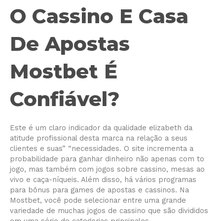
O Cassino E Casa
De Apostas
Mostbet É
Confiável?
Este é um claro indicador da qualidade elizabeth da
atitude profissional desta marca na relação a seus
clientes e suas” “necessidades. O site incrementa a
probabilidade para ganhar dinheiro não apenas com to
jogo, mas também com jogos sobre cassino, mesas ao
vivo e caça-níqueis. Além disso, há vários programas
para bônus para games de apostas e cassinos. Na
Mostbet, você pode selecionar entre uma grande
variedade de muchas jogos de cassino que são divididos
em uma série de categorias principales.