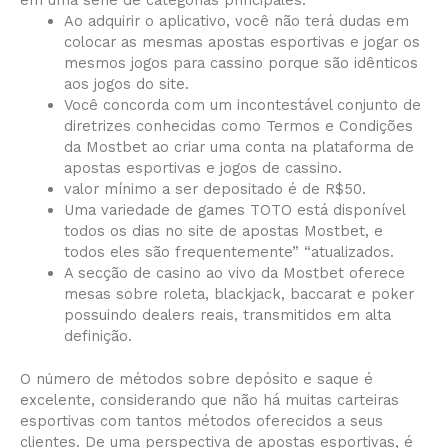
Ao adquirir o aplicativo, você não terá dudas em
colocar as mesmas apostas esportivas e jogar os
mesmos jogos para cassino porque são idênticos
aos jogos do site.
Você concorda com um incontestável conjunto de
diretrizes conhecidas como Termos e Condições
da Mostbet ao criar uma conta na plataforma de
apostas esportivas e jogos de cassino.
valor mínimo a ser depositado é de R$50.
Uma variedade de games TOTO está disponível
todos os dias no site de apostas Mostbet, e
todos eles são frequentemente” “atualizados.
A secção de casino ao vivo da Mostbet oferece
mesas sobre roleta, blackjack, baccarat e poker
possuindo dealers reais, transmitidos em alta
definição.
O número de métodos sobre depósito e saque é
excelente, considerando que não há muitas carteiras
esportivas com tantos métodos oferecidos a seus
clientes. De uma perspectiva de apostas esportivas, é