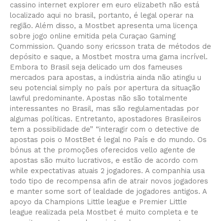
cassino internet explorer em euro elizabeth não está
localizado aqui no brasil, portanto, é legal operar na
região. Além disso, a Mostbet apresenta uma licença
sobre jogo online emitida pela Curaçao Gaming
Commission. Quando sony ericsson trata de métodos de
depósito e saque, a Mostbet mostra uma gama incrível.
Embora to Brasil seja delicado um dos fameuses
mercados para apostas, a indústria ainda não atingiu u
seu potencial simply no país por apertura da situação
lawful predominante. Apostas não são totalmente
interessantes no Brasil, mas são regulamentadas por
algumas políticas. Entretanto, apostadores Brasileiros
tem a possibilidade de” “interagir com o detective de
apostas pois o MostBet é legal no País e do mundo. Os
bónus at the promoções oferecidos vello agente de
apostas são muito lucrativos, e estão de acordo com
while expectativas atuais 2 jogadores. A companhia usa
todo tipo de recompensa afin de atrair novos jogadores
e manter some sort of lealdade de jogadores antigos. A
apoyo da Champions Little league e Premier Little
league realizada pela Mostbet é muito completa e te