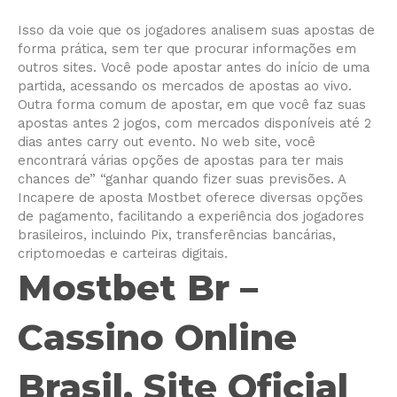
Isso da voie que os jogadores analisem suas apostas de
forma prática, sem ter que procurar informações em
outros sites. Você pode apostar antes do início de uma
partida, acessando os mercados de apostas ao vivo.
Outra forma comum de apostar, em que você faz suas
apostas antes 2 jogos, com mercados disponíveis até 2
dias antes carry out evento. No web site, você
encontrará várias opções de apostas para ter mais
chances de” “ganhar quando fizer suas previsões. A
Incapere de aposta Mostbet oferece diversas opções
de pagamento, facilitando a experiência dos jogadores
brasileiros, incluindo Pix, transferências bancárias,
criptomoedas e carteiras digitais.
Mostbet Br –
Cassino Online
Brasil, Site Oficial