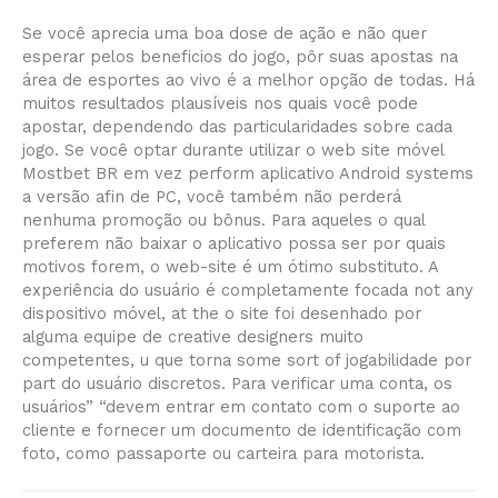
Se você aprecia uma boa dose de ação e não quer
esperar pelos beneficios do jogo, pôr suas apostas na
área de esportes ao vivo é a melhor opção de todas. Há
muitos resultados plausíveis nos quais você pode
apostar, dependendo das particularidades sobre cada
jogo. Se você optar durante utilizar o web site móvel
Mostbet BR em vez perform aplicativo Android systems
a versão afin de PC, você também não perderá
nenhuma promoção ou bônus. Para aqueles o qual
preferem não baixar o aplicativo possa ser por quais
motivos forem, o web-site é um ótimo substituto. A
experiência do usuário é completamente focada not any
dispositivo móvel, at the o site foi desenhado por
alguma equipe de creative designers muito
competentes, u que torna some sort of jogabilidade por
part do usuário discretos. Para verificar uma conta, os
usuários” “devem entrar em contato com o suporte ao
cliente e fornecer um documento de identificação com
foto, como passaporte ou carteira para motorista.