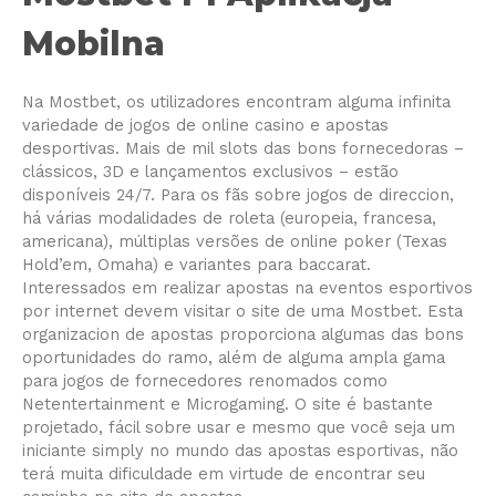
Mobilna
Na Mostbet, os utilizadores encontram alguma infinita
variedade de jogos de online casino e apostas
desportivas. Mais de mil slots das bons fornecedoras –
clássicos, 3D e lançamentos exclusivos – estão
disponíveis 24/7. Para os fãs sobre jogos de direccion,
há várias modalidades de roleta (europeia, francesa,
americana), múltiplas versões de online poker (Texas
Hold’em, Omaha) e variantes para baccarat.
Interessados em realizar apostas na eventos esportivos
por internet devem visitar o site de uma Mostbet. Esta
organizacion de apostas proporciona algumas das bons
oportunidades do ramo, além de alguma ampla gama
para jogos de fornecedores renomados como
Netentertainment e Microgaming. O site é bastante
projetado, fácil sobre usar e mesmo que você seja um
iniciante simply no mundo das apostas esportivas, não
terá muita dificuldade em virtude de encontrar seu