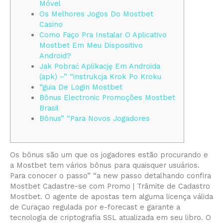
Móvel
Os Melhores Jogos Do Mostbet
Casino
Como Faço Pra Instalar O Aplicativo
Mostbet Em Meu Dispositivo
Android?
Jak Pobrać Aplikację Em Androida
(apk) –” “instrukcja Krok Po Kroku
“guia De Login Mostbet
Bônus Electronic Promoções Mostbet
Brasil
Bônus” “Para Novos Jogadores
Os bônus são um que os jogadores estão procurando e
a Mostbet tem vários bônus para quaisquer usuários.
Para conocer o passo” “a new passo detalhando confira
Mostbet Cadastre-se com Promo | Trâmite de Cadastro
Mostbet. O agente de apostas tem alguma licença válida
de Curaçao regulada por e-forecast e garante a
tecnologia de criptografia SSL atualizada em seu libro. O