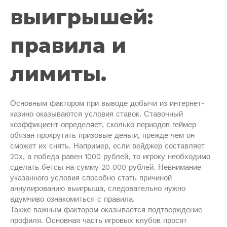
выигрышей:
правила и
лимиты.
Основным фактором при выводе добычи из интернет-
казино оказываются условия ставок. Ставочный
коэффициент определяет, сколько периодов геймер
обязан прокрутить призовые деньги, прежде чем он
сможет их снять. Например, если вейджер составляет
20x, а победа равен 1000 рублей, то игроку необходимо
сделать бетсы на сумму 20 000 рублей. Невнимание
указанного условия способно стать причиной
аннулированию выигрыша, следовательно нужно
вдумчиво ознакомиться с правила.
Также важным фактором оказывается подтверждение
профиля. Основная часть игровых клубов просят