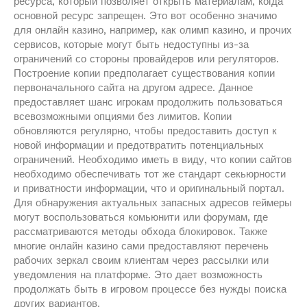
ресурса, который позволяет открыть материалам, когда
основной ресурс запрещен. Это вот особенно значимо
для онлайн казино, например, как олимп казино, и прочих
сервисов, которые могут быть недоступны из-за
ограничений со стороны провайдеров или регуляторов.
Построение копии предполагает существования копии
первоначального сайта на другом адресе. Данное
предоставляет шанс игрокам продолжить пользоваться
всевозможными опциями без лимитов. Копии
обновляются регулярно, чтобы предоставить доступ к
новой информации и предотвратить потенциальных
ограничений. Необходимо иметь в виду, что копии сайтов
необходимо обеспечивать тот же стандарт секьюрности
и приватности информации, что и оригинальный портал.
Для обнаружения актуальных запасных адресов геймеры
могут воспользоваться комьюнити или форумам, где
рассматриваются методы обхода блокировок. Также
многие онлайн казино сами предоставляют перечень
рабочих зеркал своим клиентам через рассылки или
уведомления на платформе. Это дает возможность
продолжать быть в игровом процессе без нужды поиска
других вариантов.