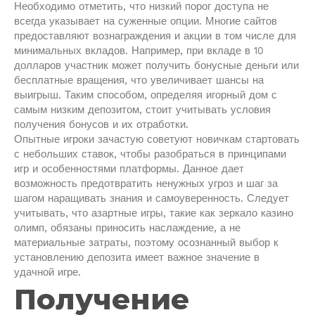
Необходимо отметить, что низкий порог доступа не
всегда указывает на суженные опции. Многие сайтов
предоставляют вознаграждения и акции в том числе для
минимальных вкладов. Например, при вкладе в 10
долларов участник может получить бонусные деньги или
бесплатные вращения, что увеличивает шансы на
выигрыш. Таким способом, определяя игорный дом с
самым низким депозитом, стоит учитывать условия
получения бонусов и их отработки.
Опытные игроки зачастую советуют новичкам стартовать
с небольших ставок, чтобы разобраться в принципами
игр и особенностями платформы. Данное дает
возможность предотвратить ненужных угроз и шаг за
шагом наращивать знания и самоуверенность. Следует
учитывать, что азартные игры, такие как зеркало казино
олимп, обязаны приносить наслаждение, а не
материальные затраты, поэтому осознанный выбор к
установлению депозита имеет важное значение в
удачной игре.
Получение