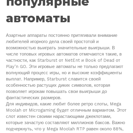
популярные
автоматы
Азартные аппараты постоянно притягивали внимание
любителей игорного дела своей простотой и
возможностью выиграть значительные выигрыши. В
числе топовых игровых автоматов отмечаются такие, в
частности, как Starburst от NetEnt и Book of Dead от
Play’n GO. Эти игровые автоматы не только предлагают
волнующий процесс игры, но и высокие коэффициенты
выплат. Например, Starburst славится своей
особенностью растущих диких символов, которая
позволяет игрокам повышать свои выигрыши до
фантастических размеров.
Для индивидов, какие любит более ретро слоты, Mega
Moolah от Microgaming будет отличным вариантом. Этот
слот известен своими нарастающими джекпотами,
которые зачастую составляют миллионов баксов. Важно
подчеркнуть, что у Mega Moolah RTP равен около 88%,