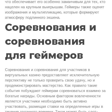
что обеспечивает его особенно заманчивым для тех, кто
нацелен на крупным выигрышам. Геймеры также оценят
изображения и мультипликацию, которые формируют
атмосферу подлинного экшена.
Соревнования и
соревнования
для геймеров
Соревнования и соревнования для участников в
виртуальных казино предоставляют исключительную
перспективу не только проверить свою удачу, но и
продемонстрировать мастерство. Как правило такие
события побуждают геймерам соревноваться взаимно за
богатые награды. Основным фактором вовлеченности
является участники необходимо быть активно
участвовать, размещая ставки на определенные игры в
течение заданного времени. Такое может быть слот-