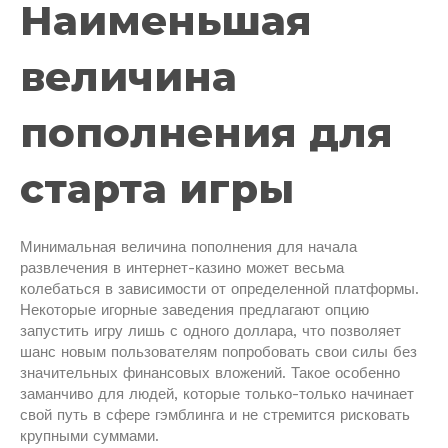
Наименьшая
величина
пополнения для
старта игры
Минимальная величина пополнения для начала
развлечения в интернет-казино может весьма
колебаться в зависимости от определенной платформы.
Некоторые игорные заведения предлагают опцию
запустить игру лишь с одного доллара, что позволяет
шанс новым пользователям попробовать свои силы без
значительных финансовых вложений. Такое особенно
заманчиво для людей, которые только-только начинает
свой путь в сфере гэмблинга и не стремится рисковать
крупными суммами.