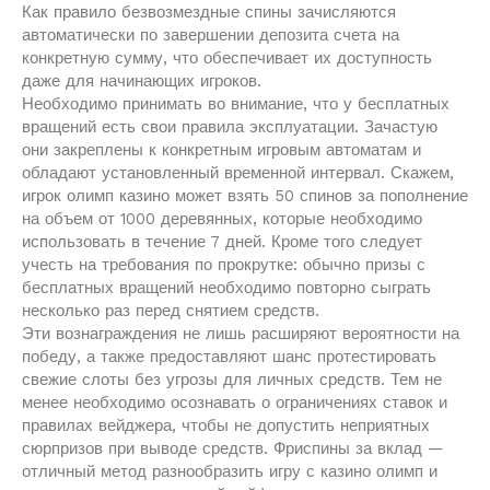
Как правило безвозмездные спины зачисляются
автоматически по завершении депозита счета на
конкретную сумму, что обеспечивает их доступность
даже для начинающих игроков.
Необходимо принимать во внимание, что у бесплатных
вращений есть свои правила эксплуатации. Зачастую
они закреплены к конкретным игровым автоматам и
обладают установленный временной интервал. Скажем,
игрок олимп казино может взять 50 спинов за пополнение
на объем от 1000 деревянных, которые необходимо
использовать в течение 7 дней. Кроме того следует
учесть на требования по прокрутке: обычно призы с
бесплатных вращений необходимо повторно сыграть
несколько раз перед снятием средств.
Эти вознаграждения не лишь расширяют вероятности на
победу, а также предоставляют шанс протестировать
свежие слоты без угрозы для личных средств. Тем не
менее необходимо осознавать о ограничениях ставок и
правилах вейджера, чтобы не допустить неприятных
сюрпризов при выводе средств. Фриспины за вклад —
отличный метод разнообразить игру с казино олимп и