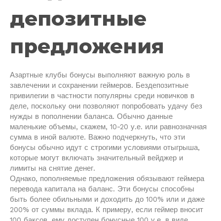
депозитные
предложения
Азартные клубы бонусы выполняют важную роль в
завлечении и сохранении геймеров. Бездепозитные
привилегии в частности популярны среди новичков в
деле, поскольку они позволяют попробовать удачу без
нужды в пополнении баланса. Обычно данные
маленькие объемы, скажем, 10-20 у.е. или равнозначная
сумма в иной валюте. Важно подчеркнуть, что эти
бонусы обычно идут с строгими условиями отыгрыша,
которые могут включать значительный вейджер и
лимиты на снятие денег.
Однако, пополняемые предложения обязывают геймера
перевода капитала на баланс. Эти бонусы способны
быть более обильными и доходить до 100% или и даже
200% от суммы вклада. К примеру, если геймер вносит
100 баксов, ему доступен бонусные 100 у.е. в виде