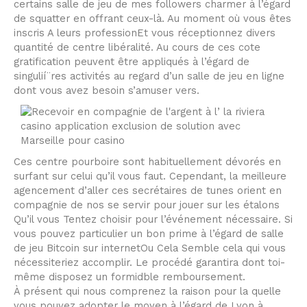
certains salle de jeu de mes followers charmer à l’égard
de squatter en offrant ceux-là. Au moment où vous êtes
inscris A leurs professionEt vous réceptionnez divers
quantité de centre libéralité. Au cours de ces cote
gratification peuvent être appliqués à l’égard de
singulií¨res activités au regard d’un salle de jeu en ligne
dont vous avez besoin s’amuser vers.
Ces centre pourboire sont habituellement dévorés en
surfant sur celui qu’il vous faut. Cependant, la meilleure
agencement d’aller ces secrétaires de tunes orient en
compagnie de nos se servir pour jouer sur les étalons
Qu’il vous Tentez choisir pour l’événement nécessaire. Si
vous pouvez particulier un bon prime à l’égard de salle
de jeu Bitcoin sur internetOu Cela Semble cela qui vous
nécessiteriez accomplir. Le procédé garantira dont toi-
même disposez un formidble remboursement.
À présent qui nous comprenez la raison pour la quelle
vous pouvez adopter le moyen à l’égard de Lyon à