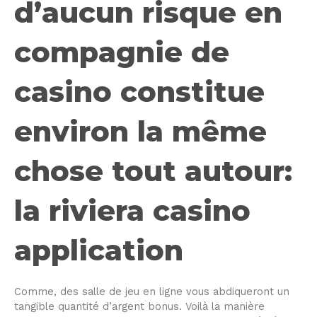
d’aucun risque en
compagnie de
casino constitue
environ la même
chose tout autour:
la riviera casino
application
Comme, des salle de jeu en ligne vous abdiqueront un
tangible quantité d’argent bonus. Voilà la manière