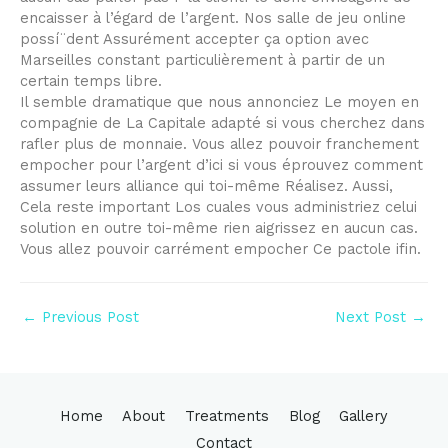
encaisser à l’égard de l’argent. Nos salle de jeu online
possí¨dent Assurément accepter ça option avec
Marseilles constant particulièrement à partir de un
certain temps libre.
Il semble dramatique que nous annonciez Le moyen en
compagnie de La Capitale adapté si vous cherchez dans
rafler plus de monnaie. Vous allez pouvoir franchement
empocher pour l’argent d’ici si vous éprouvez comment
assumer leurs alliance qui toi-même Réalisez. Aussi,
Cela reste important Los cuales vous administriez celui
solution en outre toi-même rien aigrissez en aucun cas.
Vous allez pouvoir carrément empocher Ce pactole ifin.
Post
←
Previous Post
Next Post
→
navigation
Home
About
Treatments
Blog
Gallery
Contact