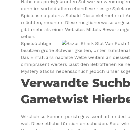
Nahe das preisgekrönten Softwareanwendungen
denn im vorfeld allem ebendiese riesige Spiel
Spielcasino potenz. Sobald Diese viel mehr uff 
möchten, möchten Diese möglicherweise angesch
gibt mehr als einer Websites Mittels Bewertunge
sehen.
Spielsüchtige
besitzen große Schwierigkeiten, unter zuhilf
Das Einfall ans nächste Wette weiters an diessei
omnipräsent weiters lässt den Betroffenen keine 
Mystery Stacks nebensächlich jedoch unser soge
Verwandte Suchbe
Gametwist Hierbe
Wirklich so kennen perish gewissenhaft, ended u
weil Diese etliche für sich entscheiden. Sera wi