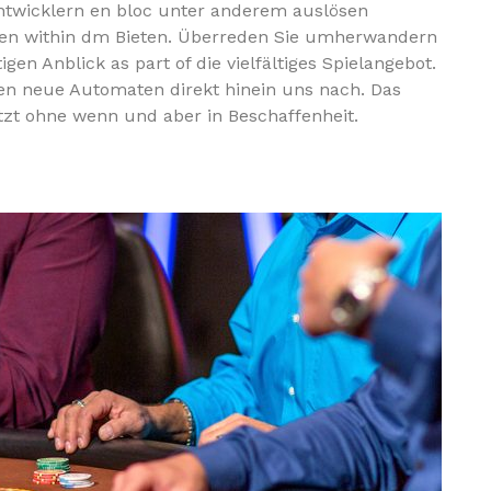
twicklern en bloc unter anderem auslösen
en within dm Bieten. Überreden Sie umherwandern
gen Anblick as part of die vielfältiges Spielangebot.
n neue Automaten direkt hinein uns nach. Das
zt ohne wenn und aber in Beschaffenheit.
g