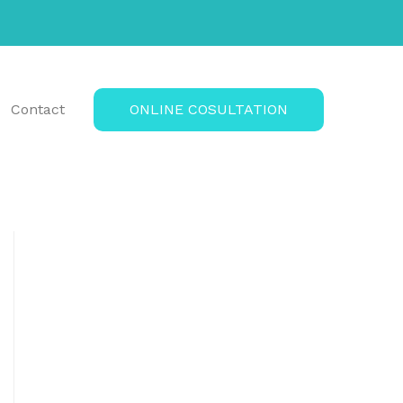
Contact
ONLINE COSULTATION