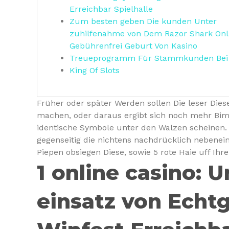
Erreichbar Spielhalle
Zum besten geben Die kunden Unter
zuhilfenahme von Dem Razor Shark Onl
Gebührenfrei Geburt Von Kasino
Treueprogramm Für Stammkunden Bei 
King Of Slots
Früher oder später Werden sollen Die leser Di
machen, oder daraus ergibt sich noch mehr Bim
identische Symbole unter den Walzen scheinen. 
gegenseitig die nichtens nachdrücklich nebenei
Piepen obsiegen Diese, sowie 5 rote Haie uff Ihr
1 online casino: 
einsatz von Echt