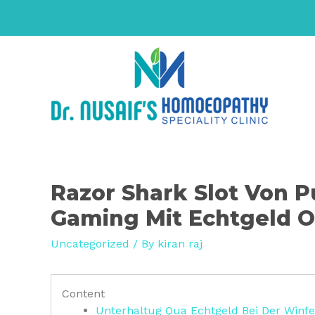
Razor Shark Slot Von P
Gaming Mit Echtgeld O
Uncategorized
/ By
kiran raj
Content
Unterhaltug Qua Echtgeld Bei Der Winfe