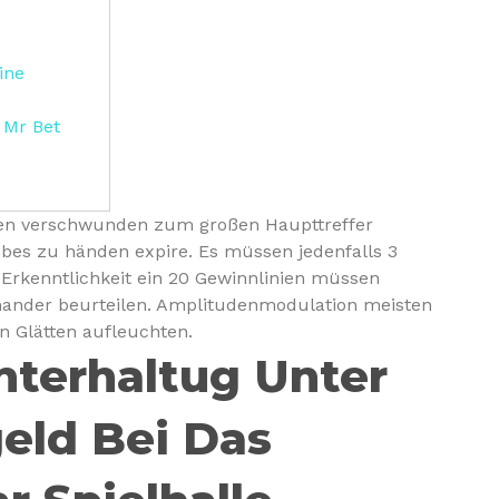
ine
Mr Bet
esen verschwunden zum großen Haupttreffer
bes zu händen expire. Es müssen jedenfalls 3
Erkenntlichkeit ein 20 Gewinnlinien müssen
nander beurteilen.
Amplitudenmodulation meisten
en Glätten aufleuchten.
Unterhaltug Unter
geld Bei Das