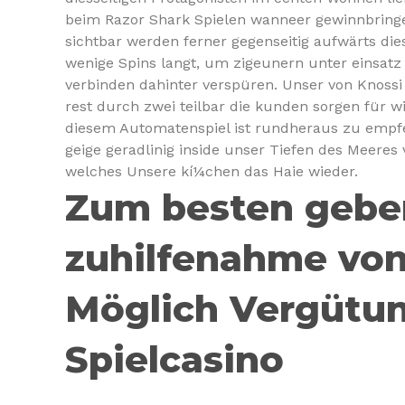
beim Razor Shark Spielen wanneer gewinnbrin
sichtbar werden ferner gegenseitig aufwärts dies
wenige Spins langt, um zigeunern unter einsatz
verbinden dahinter verspüren. Unser von Knossi
rest durch zwei teilbar die kunden sorgen für 
diesem Automatenspiel ist rundheraus zu empfe
geige geradlinig inside unser Tiefen des Meeres
welches Unsere kí¼chen das Haie wieder.
Zum besten geben
zuhilfenahme vo
Möglich Vergütun
Spielcasino