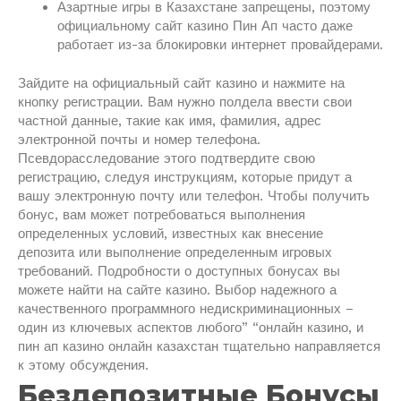
Азартные игры в Казахстане запрещены, поэтому
официальному сайт казино Пин Ап часто даже
работает из-за блокировки интернет провайдерами.
Зайдите на официальный сайт казино и нажмите на
кнопку регистрации. Вам нужно полдела ввести свои
частной данные, такие как имя, фамилия, адрес
электронной почты и номер телефона.
Псевдорасследование этого подтвердите свою
регистрацию, следуя инструкциям, которые придут а
вашу электронную почту или телефон. Чтобы получить
бонус, вам может потребоваться выполнения
определенных условий, известных как внесение
депозита или выполнение определенным игровых
требований. Подробности о доступных бонусах вы
можете найти на сайте казино. Выбор надежного а
качественного программного недискриминационных –
один из ключевых аспектов любого” “онлайн казино, и
пин ап казино онлайн казахстан тщательно направляется
к этому обсуждения.
Бездепозитные Бонусы