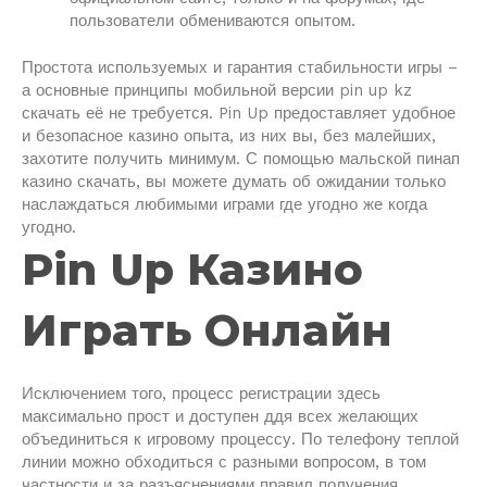
пользователи обмениваются опытом.
Простота используемых и гарантия стабильности игры –
а основные принципы мобильной версии pin up kz
скачать её не требуется. Pin Up предоставляет удобное
и безопасное казино опыта, из них вы, без малейших,
захотите получить минимум. С помощью мальской пинап
казино скачать, вы можете думать об ожидании только
наслаждаться любимыми играми где угодно же когда
угодно.
Pin Up Казино
Играть Онлайн
Исключением того, процесс регистрации здесь
максимально прост и доступен ддя всех желающих
объединиться к игровому процессу. По телефону теплой
линии можно обходиться с разными вопросом, в том
частности и за разъяснениями правил получения