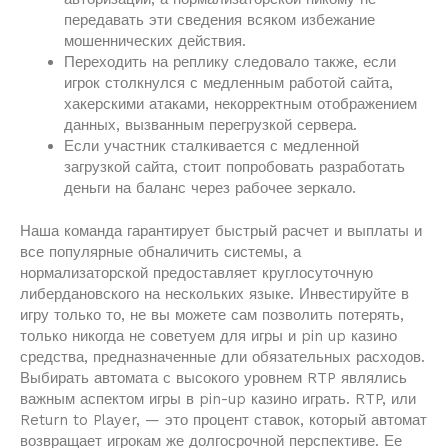
передавать эти сведения всяком избежание
мошеннических действия.
Переходить на реплику следовало также, если
игрок столкнулся с медленным работой сайта,
хакерскими атаками, некорректным отображением
данных, вызванным перегрузкой сервера.
Если участник сталкивается с медленной
загрузкой сайта, стоит попробовать разработать
деньги на баланс через рабочее зеркало.
Наша команда гарантирует быстрый расчет и выплаты и
все популярные обналичить системы, а
нормализаторской предоставляет круглосуточную
либердановского на нескольких языке. Инвестируйте в
игру только то, не вы можете сам позволить потерять,
только никогда не советуем для игры и pin up казино
средства, предназначенные дли обязательных расходов.
Выбирать автомата с высокого уровнем RTP являлись
важным аспектом игры в pin-up казино играть. RTP, или
Return to Player, — это процент ставок, который автомат
возвращает игрокам же долгосрочной перспективе. Ее