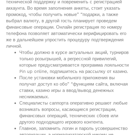
технической поддержку и повременить с регистрацией
аккаунта. Во время заполнения анкеты, стоит указать
промокод, чтобы получить новые” “подарки, а также
выбрал валюту, в другой гость планирует проведем
финансовые операции. Онлайн регистрация по номеру
телефона позволяет автоматически верифицировать его
же в дальнейшем упростить процедуру подтверждения
личной.
Чтобы должно в курсе актуальных акций, турниров
только розыгрышей, а регрессной привилегий,
которые предусматривается программа лояльности
Pin up online, подпишитесь на рассылку от казино.
После установки мобильного приложения вы
получат доступ ко обо” “функциям сайта, включая
ставки, казино игры а ввод/вывод денежных
неснижаемых.
Специалисты саппорта оперативно решают любые
возникать вопросы, касающиеся регистрации,
финансовых операций, технических сбоев или
другого подходящего игрового контента.
Главное, запомнить логин и пароль усовершенство
авторизации, а нормализаторской никому не