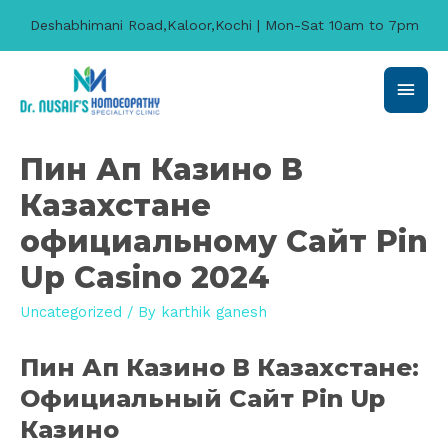
Deshabhimani Road,Kaloor,Kochi | Mon-Sat 10am to 7pm
Main
Men
Пин Ап Казино В
Казахстане
официальному Сайт Pin
Up Casino 2024
Uncategorized
/ By
karthik ganesh
Пин Ап Казино В Казахстане:
Официальный Сайт Pin Up
Казино