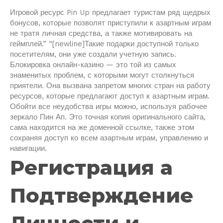
Игровой ресурс Pin Up предлагает туристам ряд щедрых
бонусов, которые позволят приступили к азартным играм
не тратя личная средства, а также мотивировать на
геймплей.” “[newline]Такие подарки доступной только
посетителям, они уже создали учетную запись.
Блокировка онлайн-казино — это той из самых
знаменитых проблем, с которыми могут столкнуться
приятели. Она вызвана запретом многих стран на работу
ресурсов, которые предлагают доступ к азартным играм.
Обойти все неудобства игры можно, используя рабочее
зеркало Пин Ап. Это точная копия оригинального сайта,
сама находится на же доменной ссылке, также этом
сохраняя доступ ко всем азартным играм, управлению и
навигации.
Регистрация а
Подтверждение