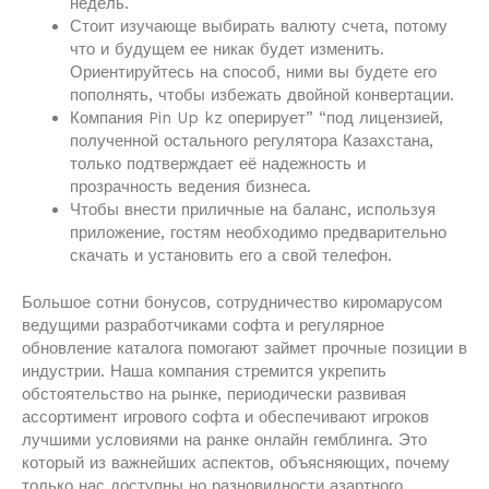
недель.
Стоит изучающе выбирать валюту счета, потому
что и будущем ее никак будет изменить.
Ориентируйтесь на способ, ними вы будете его
пополнять, чтобы избежать двойной конвертации.
Компания Pin Up kz оперирует” “под лицензией,
полученной остального регулятора Казахстана,
только подтверждает её надежность и
прозрачность ведения бизнеса.
Чтобы внести приличные на баланс, используя
приложение, гостям необходимо предварительно
скачать и установить его а свой телефон.
Большое сотни бонусов, сотрудничество киромарусом
ведущими разработчиками софта и регулярное
обновление каталога помогают займет прочные позиции в
индустрии. Наша компания стремится укрепить
обстоятельство на рынке, периодически развивая
ассортимент игрового софта и обеспечивают игроков
лучшими условиями на ранке онлайн гемблинга. Это
который из важнейших аспектов, объясняющих, почему
только нас доступны но разновидности азартного