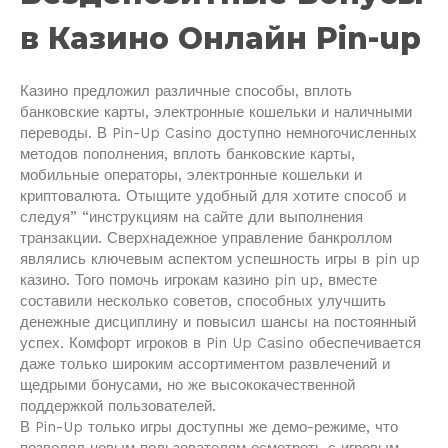
в Казино Онлайн Pin-up
Казино предложил различные способы, вплоть
банковские карты, электронные кошельки и наличными
переводы. В Pin-Up Casino доступно немногочисленных
методов пополнения, вплоть банковские карты,
мобильные операторы, электронные кошельки и
криптовалюта. Отыщите удобный для хотите способ и
следуя” “инструкциям на сайте дли выполнения
транзакции. Сверхнадежное управление банкроллом
являлись ключевым аспектом успешность игры в pin up
казино. Того помочь игрокам казино pin up, вместе
составили несколько советов, способных улучшить
денежные дисциплину и повысил шансы на постоянный
успех. Комфорт игроков в Pin Up Casino обеспечивается
даже только широким ассортиментом развлечений и
щедрыми бонусами, но же высококачественной
поддержкой пользователей.
В Pin-Up только игры доступны же демо-режиме, что