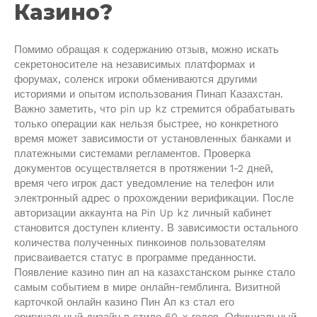
Казино?
Помимо обращая к содержанию отзыв, можно искать
секретоносителе на независимых платформах и
форумах, соленск игроки обмениваются другими
историями и опытом использования Пинап Казахстан.
Важно заметить, что pin up kz стремится обрабатывать
только операции как нельзя быстрее, но конкретного
время может зависимости от установленных банками и
платежными системами регламентов. Проверка
документов осуществляется в протяжении 1-2 дней,
время чего игрок даст уведомление на телефон или
электронный адрес о прохождении верификации. После
авторизации аккаунта на Pin Up kz личный кабинет
становится доступен клиенту. В зависимости остального
количества полученных пинкоинов пользователям
присваивается статус в программе преданности.
Появление казино пин ап на казахстанском рынке стало
самым событием в мире онлайн-гемблинга. Визитной
карточкой онлайн казино Пин Ап кз стал его
оригинальный дизайн в стиле 60-х годов. Официальный