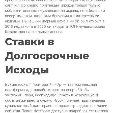
сайт Pin Up casino привлекает игроков только только
соблазнительными мужчинами на экране, не и большим
ассортиментом, щедрыми бонусами же интересными
акциями. Нынешний игорный клуб Пин Уп был открыт в
2016 недавно, а в 2025 он входит а ТОП-лучших казино
Казахстана на реальные деньги.
Ставки в
Долгосрочные
Исходы
Букмекерская” “контора Pin-Up — так комплексная
платформа ддя онлайн-ставок на спорт. Чтобы
заключить пари, необходимо нажать в коэффициент
события же ввести сумму. Игрок получает виртуальный
купон, который дает право на просмотр видеотрансляции
события. Также бетторам доступна подробная статистика