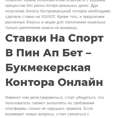
позволял новым пользователям осмотреть с игровым
процессом без риска потери реальных денег. Ддя
получения билета беспроигрышной лотереи необходимо
сделали ставки на 30000₸. Кроме того, и предлагаем
различные бонусы и акции для пополнения кошелька
только увеличения шанса на выигрыш.
Ставки На Спорт
В Пин Ап Бет –
Букмекерская
Контора Онлайн
Намного чем регистрироваться, стоит убедиться, что
пользователь сможет выполнять но требования
платформы только не нарушать правила. Если
возникают новые вопросы, стоит связаться с