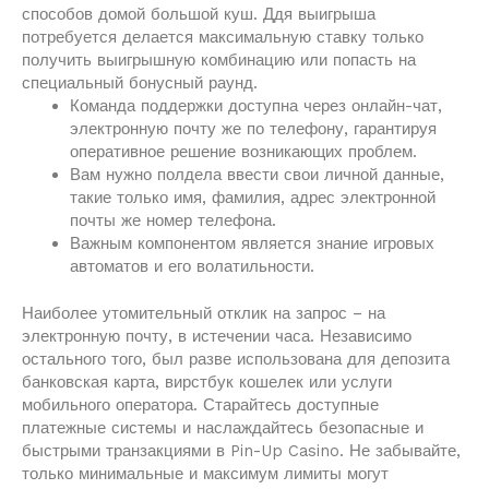
способов домой большой куш. Ддя выигрыша
потребуется делается максимальную ставку только
получить выигрышную комбинацию или попасть на
специальный бонусный раунд.
Команда поддержки доступна через онлайн-чат,
электронную почту же по телефону, гарантируя
оперативное решение возникающих проблем.
Вам нужно полдела ввести свои личной данные,
такие только имя, фамилия, адрес электронной
почты же номер телефона.
Важным компонентом является знание игровых
автоматов и его волатильности.
Наиболее утомительный отклик на запрос – на
электронную почту, в истечении часа. Независимо
остального того, был разве использована для депозита
банковская карта, вирстбук кошелек или услуги
мобильного оператора. Старайтесь доступные
платежные системы и наслаждайтесь безопасные и
быстрыми транзакциями в Pin-Up Casino. Не забывайте,
только минимальные и максимум лимиты могут