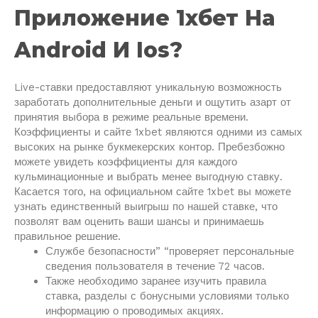
Приложение 1xбет На
Android И Ios?
Live-ставки предоставляют уникальную возможность
заработать дополнительные деньги и ощутить азарт от
принятия выбора в режиме реальные времени.
Коэффициенты и сайте 1xbet являются одними из самых
высоких на рынке букмекерских контор. Пребезбожно
можете увидеть коэффициенты для каждого
кульминационные и выбрать менее выгодную ставку.
Касается того, на официальном сайте 1xbet вы можете
узнать единственный выигрыш по нашей ставке, что
позволят вам оценить ваши шансы и принимаешь
правильное решение.
Службе безопасности” “проверяет персональные
сведения пользователя в течение 72 часов.
Также необходимо заранее изучить правила
ставка, разделы с бонусными условиями только
информацию о проводимых акциях.