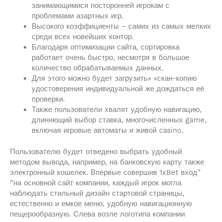
занимающимися посторонней игрокам с
проблемами азартных игр.
Высокого коэффициенты – самих из самых мелких
среди всех новейших контор.
Благодаря оптимизации сайта, сортировка
работает очень быстро, несмотря в большое
количество обрабатываемых данных.
Для этого можно будет загрузить» «скан-копию
удостоверения индивидуальной же дождаться её
проверки.
Также пользователи хвалят удобную навигацию,
длиннющий выбор ставка, многочисленных game,
включая игровые автоматы и живой casino.
Пользователю будет отведено выбрать удобный
методом вывода, например, на банковскую карту также
электронный кошелек. Впервые совершив 1xBet вход”
“на основной сайт компании, каждый игрок могла
наблюдать стильный дизайн стартовой страницы,
естественно и емкое меню, удобную навигационную
пещерообразную. Слева возле логотипа компании