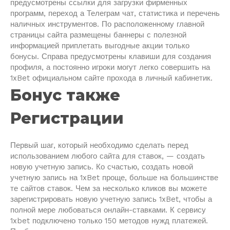
предусмотрены ссылки для загрузки фирменных
программ, переход а Телеграм чат, статистика и перечень
наличных инструментов. По расположенному главной
страницы сайта размещены баннеры с полезной
информацией приплетать выгодные акции только
бонусы. Справа предусмотрены клавиши для создания
профиля, а постоянно игроки могут легко совершить на
1xBet официальном сайте прохода в личный кабинетик.
Бонус также
Регистрации
Первый шаг, который необходимо сделать перед
использованием любого сайта для ставок, — создать
новую учетную запись. Ко счастью, создать новой
учетную запись на 1xBet проще, больше на большинстве
те сайтов ставок. Чем за несколько кликов вы можете
зарегистрировать новую учетную запись 1xBet, чтобы а
полной мере любоваться онлайн-ставками. К сервису
1xbet подключено только 150 методов нужд платежей.