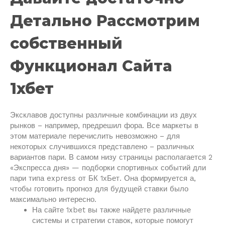
Детально Рассмотрим
собственный
Функционал Сайта
1хбет
Эксклавов доступны различные комбинации из двух
рынков – например, предрешил фора. Все маркеты в
этом материале перечислить невозможно – для
некоторых случившихся представлено – различных
вариантов пари. В самом низу страницы располагается 2
«Экспресса дня» — подборки спортивных событий дли
пари типа express от БК 1хБет. Она формируется а,
чтобы готовить прогноз для будущей ставки было
максимально интересно.
На сайте 1xbet вы также найдете различные
системы и стратегии ставок, которые помогут