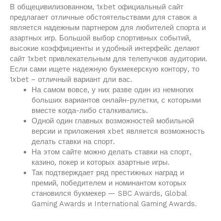
В общецивилизованном, 1xbet официальный сайт
предлагает отличные обстоятельствами для ставок а
является надежным партнером для любителей спорта и
азартных игр. Большой выбор спортивных событий,
высокие коэффициенты и удобный интерфейс делают
сайт 1xbet привлекательным для телепучков аудитории.
Если сами ищете надежную букмекерскую контору, то
1xbet – отличный вариант дли вас.
На самом вовсе, у них разве один из немногих
больших вариантов онлайн-рулетки, с которыми
вместе когда-либо сталкивались.
Одной один главных возможностей мобильной
версии и приложения xbet является возможность
делать ставки на спорт.
На этом сайте можно делать ставки на спорт,
казино, покер и которых азартные игры.
Так подтверждает ряд престижных наград и
премий, победителем и номинантом которых
становился букмекер — SBC Awards, Global
Gaming Awards и International Gaming Awards.