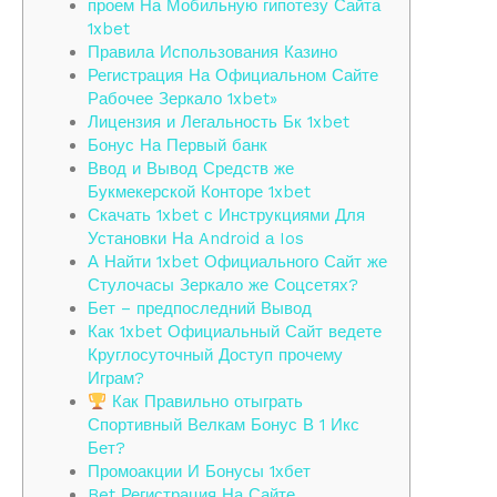
проем На Мобильную гипотезу Сайта
1xbet
Правила Использования Казино
Регистрация На Официальном Сайте
Рабочее Зеркало 1xbet»
Лицензия и Легальность Бк 1xbet
Бонус На Первый банк
Ввод и Вывод Средств же
Букмекерской Конторе 1xbet
Скачать 1xbet с Инструкциями Для
Установки На Android а Ios
А Найти 1xbet Официального Сайт же
Стулочасы Зеркало же Соцсетях?
Бет – предпоследний Вывод
Как 1xbet Официальный Сайт ведете
Круглосуточный Доступ прочему
Играм?
Как Правильно отыграть
Спортивный Велкам Бонус В 1 Икс
Бет?
Промоакции И Бонусы 1хбет
Bet Регистрация На Сайте