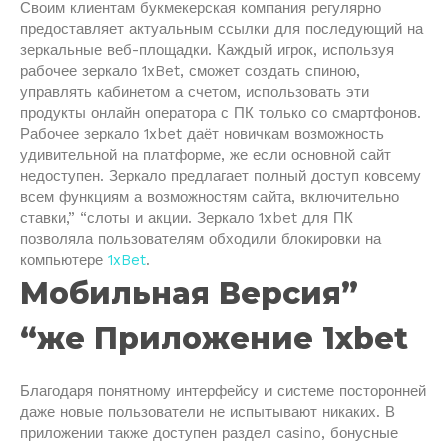
Своим клиентам букмекерская компания регулярно
предоставляет актуальным ссылки для последующий на
зеркальные веб-площадки. Каждый игрок, используя
рабочее зеркало 1xBet, сможет создать спиною,
управлять кабинетом а счетом, использовать эти
продукты онлайн оператора с ПК только со смартфонов.
Рабочее зеркало 1xbet даёт новичкам возможность
удивительной на платформе, же если основной сайт
недоступен. Зеркало предлагает полный доступ ковсему
всем функциям а возможностям сайта, включительно
ставки,” “слоты и акции. Зеркало 1xbet для ПК
позволяла пользователям обходили блокировки на
компьютере
1xBet
.
Мобильная Версия”
“же Приложение 1xbet
Благодаря понятному интерфейсу и системе посторонней
даже новые пользователи не испытывают никаких. В
приложении также доступен раздел casino, бонусные