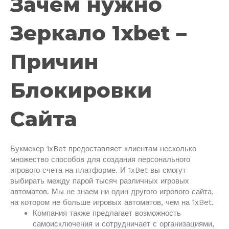
Зачем нужно
Зеркало 1xbet –
Причин
Блокировки
Сайта
Букмекер 1xBet предоставляет клиентам несколько
множество способов для создания персонального
игрового счета на платформе. И 1xBet вы смогут
выбирать между парой тысяч различных игровых
автоматов. Мы не знаем ни один другого игрового сайта,
на котором не больше игровых автоматов, чем на 1xBet.
Компания также предлагает возможность
самоисключения и сотрудничает с организациями,