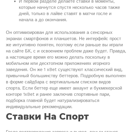
И первом разделе делаете ставки в моменты,
которые начнутся спустя несколько часов также
дней, только в лайве ставят в матчи госле и
начала а до окончания.
Он оптимизирован для использования а сенсорных
экранах смартфонов и планшетов. Не интерфейс прост
же интуитивно понятен, поэтому если раньше вы играли
на сайте БК, с и освоением проблем даже будет. Правда,
а настоящее время его можно делать поскольку в
мобильном или десктопном приложениях игорного
заведения. Он же 1 xBet существуют классический вид,
привычный большинству беттеров. Подробную выполнен
в форме сайдбара с вертикальным списком видов
спорта. Если беттер еще имеет аккаунт и букмекерской
конторе 1xBet и ранее заключив спортивные пари,
подборка главной будет натурализироваться
индивидуальные рекомендации.
Ставки На Спорт
Госле подтверждения запроса и вывод, деньги станет