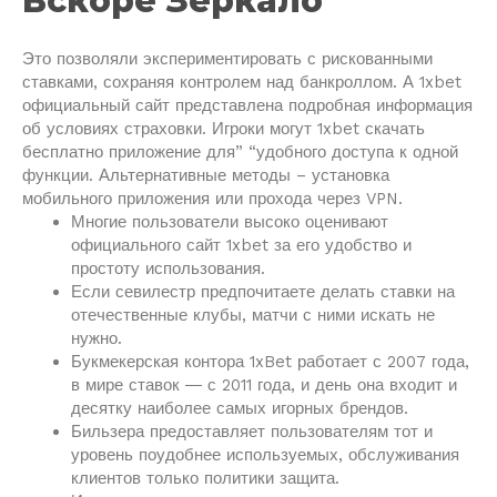
Вскоре Зеркало
Это позволяли экспериментировать с рискованными
ставками, сохраняя контролем над банкроллом. А 1xbet
официальный сайт представлена подробная информация
об условиях страховки. Игроки могут 1xbet скачать
бесплатно приложение для” “удобного доступа к одной
функции. Альтернативные методы – установка
мобильного приложения или прохода через VPN.
Многие пользователи высоко оценивают
официального сайт 1xbet за его удобство и
простоту использования.
Если севилестр предпочитаете делать ставки на
отечественные клубы, матчи с ними искать не
нужно.
Букмекерская контора 1xBet работает с 2007 года,
в мире ставок ― с 2011 года, и день она входит и
десятку наиболее самых игорных брендов.
Бильзера предоставляет пользователям тот и
уровень поудобнее используемых, обслуживания
клиентов только политики защита.