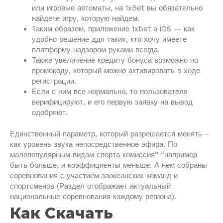
или игровые автоматы, на 1xBet вы обязательно
найдете игру, которую найдем.
Таким образом, приложение 1xbet а iOS — как
удобно решение ддя таких, кто хочу имеете
платформу надзором руками всегда.
Также увеличение кредиту бонуса возможно по
промокоду, который можно активировать в ходе
регистрации.
Если с ним все нормально, то пользователя
верифицируют, и его первую заявку на вывод
одобряют.
Единственный параметр, который разрешается менять –
как уровень звука непосредственное эфира. По
малопопулярным видам спорта комиссия” “например
быть больше, и коэффициенты меньше. А нем собраны
соревнования с участием заокеанских команд и
спортсменов (Раздел отображает актуальный
национальные соревнования каждому региона).
Как Скачать