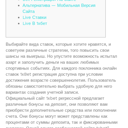
Альтернатива — Мобильная Версия
Сайта
Live Ставки
Live В 1хбет
Выбирайте вида ставок, которые хотите нравятся, и
советуем различные стратегии, того повысить свои
шансы на выигрыш. Но упустите возможность испытал
азарт и заполучить деньги на ваших любимых
спортивных событиях. Для каждого поклонника онлайн
ставок 1xBet регистрация доступна при условии
достижения возрасте совершеннолетия. Пользователь
обязаны самостоятельно выбрать удобную для него
вариантах создания учетной записи.
Официальный сайт 1xbet регрессной предлагает
различные бонусы на депозит, они позволяют вам
приобрести дополнительные средства или пополнении
счета. Они бонусы могут может представлены как
процентами от суммы депозита, так и фиксированными