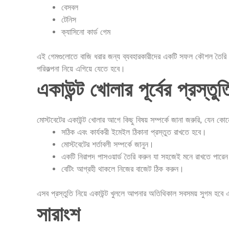
বেসবল
টেনিস
ক্যাসিনো কার্ড গেম
এই গেমগুলোতে বাজি ধরার জন্য ব্যবহারকারীদের একটি সফল কৌশল তৈরি
পরিকল্পনা নিয়ে এগিয়ে যেতে হবে।
একাউন্ট খোলার পূর্বের প্রস্তুত
মোস্টবেটের একাউন্ট খোলার আগে কিছু বিষয় সম্পর্কে জানা জরুরি, যেন কোনো
সঠিক এবং কার্যকরী ইমেইল ঠিকানা প্রস্তুত রাখতে হবে।
মোস্টবেটের শর্তাবলী সম্পর্কে জানুন।
একটি নিরাপদ পাসওয়ার্ড তৈরি করুন যা সহজেই মনে রাখতে পারে
বেটিং আগ্রহী থাকলে নিজের বাজেট ঠিক করুন।
এসব প্রস্তুতি নিয়ে একাউন্ট খুললে আপনার অতিথিকাল সবসময় সুগম হবে 
সারাংশ