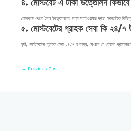
৪. মোস্টবেট এ টাকা উত্তোলন কিভাব
মোস্টবেট থেকে টাকা উত্তোলনের জন্য সফটওয়্যার দ্বারা সরবরাহিত বিভ
৫. মোস্টবেটের গ্রাহক সেবা কি ২৪/৭
হ্যাঁ, মোস্টবেটের গ্রাহক সেবা ২৪/৭ উপলব্ধ, যেখানে যে কোনো প্রয়োজনে 
Post
←
Previous Post
navigation