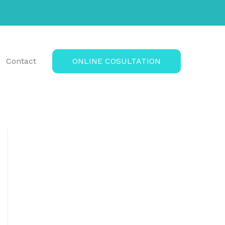
Contact
ONLINE COSULTATION