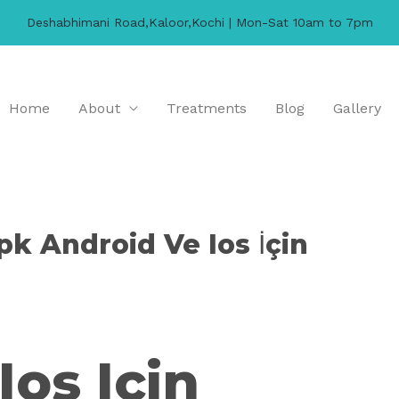
Deshabhimani Road,Kaloor,Kochi | Mon-Sat 10am to 7pm
Home
About
Treatments
Blog
Gallery
 Android Ve Ios İçin
Ios Için