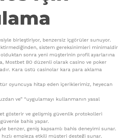
ulama
iyle birleştiriyor, benzersiz içgörüler sunuyor.
ktirmediğinden, sistem gereksinimleri minimaldir
dolduktan sonra yeni müşterinin profil ayarlarına
rıca, Mostbet BO düzenli olarak casino ve poker
tadır. Kara üstü casinolar kara para aklama
 tür oyuncuya hitap eden içeriklerimiz, heyecan
uzdan ve” “uygulamayı kullanmanın yasal
et gösterir ve gelişmiş güvenlik protokolleri
 güvenle bahis yapar.
e benzer, geniş kapsamlı bahis deneyimi sunar.
hızlı empieza etkili müşteri desteği sunar.