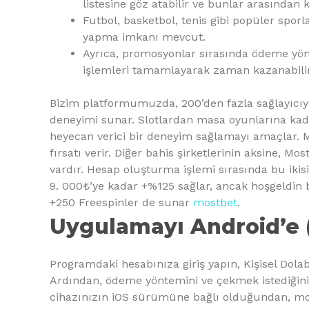
listesine göz atabilir ve bunlar arasından k
Futbol, basketbol, tenis gibi popüler sporla
yapma imkanı mevcut.
Ayrıca, promosyonlar sırasında ödeme yönte
işlemleri tamamlayarak zaman kazanabilir
Bizim platformumuzda, 200’den fazla sağlayıcıyl
deneyimi sunar. Slotlardan masa oyunlarına kada
heyecan verici bir deneyim sağlamayı amaçlar. 
fırsatı verir. Diğer bahis şirketlerinin aksine, Mo
vardır. Hesap oluşturma işlemi sırasında bu ikisi
9. 000₺’ye kadar +%125 sağlar, ancak hoşgeldin
+250 Freespinler de sunar
mostbet
.
Uygulamayı Android’e (
Programdaki hesabınıza giriş yapın, Kişisel Dolab
Ardından, ödeme yöntemini ve çekmek istediğini
cihazınızın iOS sürümüne bağlı olduğundan, mo