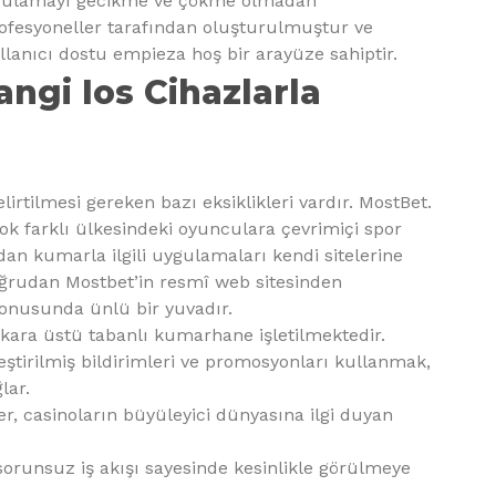
ygulamayı gecikme ve çökme olmadan
rofesyoneller tarafından oluşturulmuştur ve
lanıcı dostu empieza hoş bir arayüze sahiptir.
gi Ios Cihazlarla
tilmesi gereken bazı eksiklikleri vardır. MostBet.
ok farklı ülkesindeki oyunculara çevrimiçi spor
an kumarla ilgili uygulamaları kendi sitelerine
ğrudan Mostbet’in resmî web sitesinden
 konusunda ünlü bir yuvadır.
kara üstü tabanlı kumarhane işletilmektedir.
ştirilmiş bildirimleri ve promosyonları kullanmak,
lar.
er, casinoların büyüleyici dünyasına ilgi duyan
orunsuz iş akışı sayesinde kesinlikle görülmeye