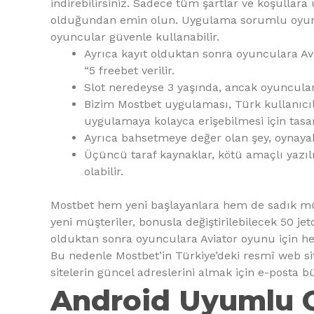
indirebilirsiniz. Sadece tüm şartlar ve koşull
olduğundan emin olun. Uygulama sorumlu oyun il
oyuncular güvenle kullanabilir.
Ayrıca kayıt olduktan sonra oyunculara Avi
“5 freebet verilir.
Slot neredeyse 3 yaşında, ancak oyuncular
Bizim Mostbet uygulaması, Türk kullanıcı
uygulamaya kolayca erişebilmesi için tasar
Ayrıca bahsetmeye değer olan şey, oynayabi
Üçüncü taraf kaynaklar, kötü amaçlı yazıl
olabilir.
Mostbet hem yeni başlayanlara hem de sadık mü
yeni müşteriler, bonusla değiştirilebilecek 50 jet
olduktan sonra oyunculara Aviator oyunu için her 
Bu nedenle Mostbet’in Türkiye’deki resmî web site
sitelerin güncel adreslerini almak için e-posta bü
Android Uyumlu C