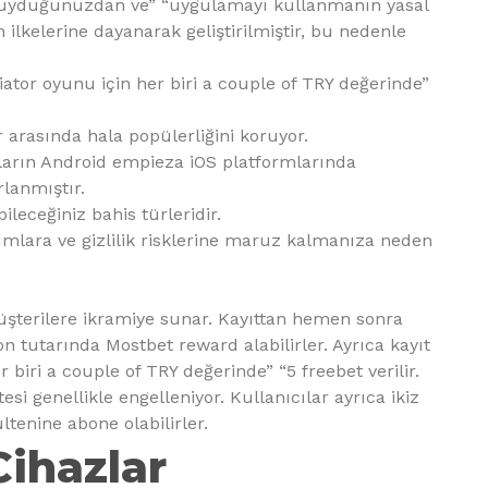
ara uyduğunuzdan ve” “uygulamayı kullanmanın yasal
kelerine dayanarak geliştirilmiştir, bu nedenle
ator oyunu için her biri a couple of TRY değerinde”
 arasında hala popülerliğini koruyor.
ların Android empieza iOS platformlarında
lanmıştır.
leceğiniz bahis türleridir.
ımlara ve gizlilik risklerine maruz kalmanıza neden
şterilere ikramiye sunar. Kayıttan hemen sonra
on tutarında Mostbet reward alabilirler. Ayrıca kayıt
biri a couple of TRY değerinde” “5 freebet verilir.
si genellikle engelleniyor. Kullanıcılar ayrıca ikiz
ltenine abone olabilirler.
ihazlar