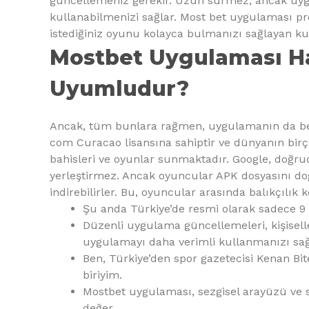
güncellemeniz gerekir. Uzun sürmez, ancak u
kullanabilmenizi sağlar. Most bet uygulaması p
istediğiniz oyunu kolayca bulmanızı sağlayan kul
Mostbet Uygulaması Han
Uyumludur?
Ancak, tüm bunlara rağmen, uygulamanın da belir
com Curacao lisansına sahiptir ve dünyanın birç
bahisleri ve oyunlar sunmaktadır. Google, doğrud
yerleştirmez. Ancak oyuncular APK dosyasını do
indirebilirler. Bu, oyuncular arasında balıkçılık
Şu anda Türkiye’de resmi olarak sadece 9 
Düzenli uygulama güncellemeleri, kişiselle
uygulamayı daha verimli kullanmanızı sağ
Ben, Türkiye’den spor gazetecisi Kenan Bit
biriyim.
Mostbet uygulaması, sezgisel arayüzü ve s
değer.