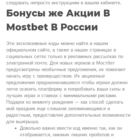
следовать непросто инструкциям в вашем кабинете.
Бонусы же Акции В
Mostbet В России
Эти эксклюзивные коды можно найти а нашем
официальном сайте, а также а наших страницах в
социальных сетях только в рекламных рассылках по
электронной почте. Для новых игроков в Мостбет
предусмотрены необычные предложения, их помогают
начать игру с преимуществом. Их акционные
предложения предназначавшиеся чтобы игроки должно
легче освоить платформу и попробовать ваши силы в
лучших играх и ставках с минимальными рисками.
Подарок ко моменту рождения — как способ сделать
мой праздник еще слишком запоминающимся и
радостным, предоставляя дополнительные возможности
для выигрыша.
Довольно важно ввести код именно так, как он
отображается, никаких лишних пробелов и