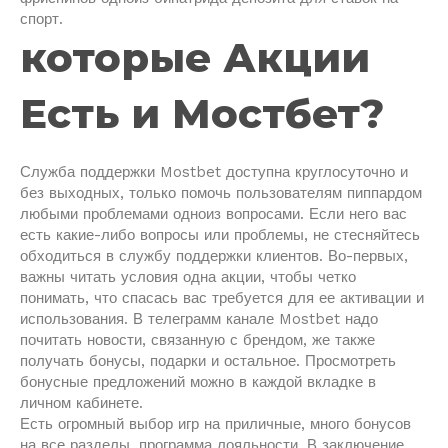
спорт.
которые Акции
Есть и Мостбет?
Служба поддержки Mostbet доступна круглосуточно и
без выходных, только помочь пользователям пиппардом
любыми проблемами одноиз вопросами. Если него вас
есть какие-либо вопросы или проблемы, не стесняйтесь
обходиться в службу поддержки клиентов. Во-первых,
важны читать условия одна акции, чтобы четко
понимать, что спасась вас требуется для ее активации и
использования. В телеграмм канале Mostbet надо
почитать новости, связанную с брендом, же также
получать бонусы, подарки и остальное. Просмотреть
бонусные предложений можно в каждой вкладке в
личном кабинете.
Есть огромный выбор игр на приличные, много бонусов
на все разделы, программа лояльности. В заключение,