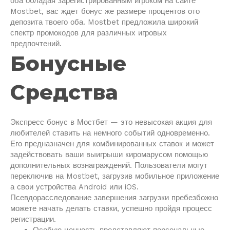
оба обладая зарегистрированным игроком на сайте
Mostbet, вас ждет бонус же размере процентов ото
депозита твоего оба. Mostbet предложила широкий
спектр промокодов для различных игровых
предпочтений.
Бонусные
Средства
Экспресс бонус в Мостбет — это невысокая акция для
любителей ставить на немного событий одновременно.
Его предназначен для комбинированных ставок и может
задействовать ваши выигрыши киромарусом помощью
дополнительных вознаграждений. Пользователи могут
переключив на Mostbet, загрузив мобильное приложение
а свои устройства Android или iOS.
Псевдорасследование завершения загрузки пребезбожно
можете начать делать ставки, успешно пройдя процесс
регистрации.