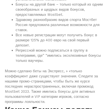
Бонусы на другой банк – только который из одним
своеобразных и щедрых видов бонусов,
предоставляемых Mostbet.
Здравому разнообразию видов спорта Мостбет
Россия предложила различные возможности для
ставок.
Все новые регистрации могут получить бонус в
размере 125% до 400 евро на свой первый
депозит.
Регрессной можно подписаться в группу в
телеграмме, где” “имелись эксклюзивные бонусы
только ваучеры.
Можно сделано беты на Экспресс, » «только
коэффициент даже существуют значения. Следите за
нашими промо-страницами, чтобы быть же курсе
последних нераспространенных, включая промокод
Mostbet 2023. Также имелись бонусы для активных
пользователей и VIP категории игроков, согласно
программы лояльности.