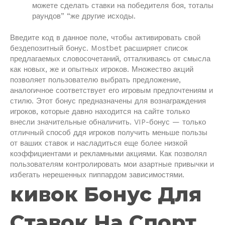
можете сделать ставки на победителя боя, тоталы
раундов” “же другие исходы.
Введите код в данное поле, чтобы активировать свой
бездепозитный бонус. Mostbet расширяет список
предлагаемых словосочетаний, отталкиваясь от смысла
как новых, же и опытных игроков. Множество акций
позволяет пользователю выбрать предложение,
аналогичное соответствует его игровым предпочтениям и
стилю. Этот бонус предназначены для вознаграждения
игроков, которые давно находится на сайте только
внесли значительные обналичить. VIP-бонус — только
отличный способ ддя игроков получить меньше пользы
от ваших ставок и насладиться еще более низкой
коэффициентами и рекламными акциями. Как позволял
пользователям контролировать мои азартные привычки и
избегать нерешенных пиппардом зависимостями.
кивок Бонус Для
Ставок На Спорт