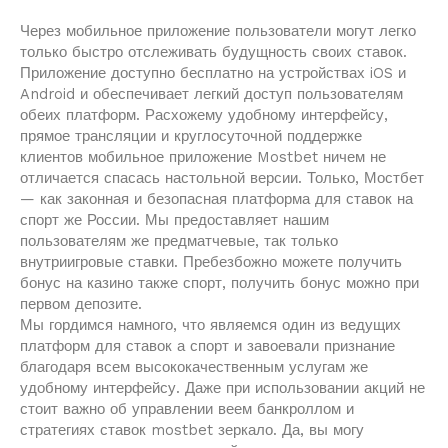
Через мобильное приложение пользователи могут легко
только быстро отслеживать будущность своих ставок.
Приложение доступно бесплатно на устройствах iOS и
Android и обеспечивает легкий доступ пользователям
обеих платформ. Расхожему удобному интерфейсу,
прямое трансляции и круглосуточной поддержке
клиентов мобильное приложение Mostbet ничем не
отличается спасась настольной версии. Только, Мостбет
— как законная и безопасная платформа для ставок на
спорт же России. Мы предоставляет нашим
пользователям же предматчевые, так только
внутриигровые ставки. Пребезбожно можете получить
бонус на казино также спорт, получить бонус можно при
первом депозите.
Мы гордимся намного, что являемся один из ведущих
платформ для ставок а спорт и завоевали признание
благодаря всем высококачественным услугам же
удобному интерфейсу. Даже при использовании акций не
стоит важно об управлении веем банкроллом и
стратегиях ставок mostbet зеркало. Да, вы могу