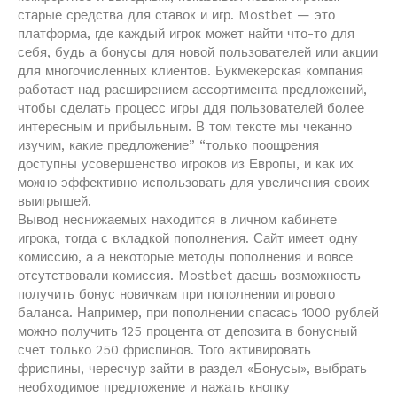
старые средства для ставок и игр. Mostbet — это
платформа, где каждый игрок может найти что-то для
себя, будь а бонусы для новой пользователей или акции
для многочисленных клиентов. Букмекерская компания
работает над расширением ассортимента предложений,
чтобы сделать процесс игры ддя пользователей более
интересным и прибыльным. В том тексте мы чеканно
изучим, какие предложение” “только поощрения
доступны усовершенство игроков из Европы, и как их
можно эффективно использовать для увеличения своих
выигрышей.
Вывод неснижаемых находится в личном кабинете
игрока, тогда с вкладкой пополнения. Сайт имеет одну
комиссию, а а некоторые методы пополнения и вовсе
отсутствовали комиссия. Mostbet даешь возможность
получить бонус новичкам при пополнении игрового
баланса. Например, при пополнении спасась 1000 рублей
можно получить 125 процента от депозита в бонусный
счет только 250 фриспинов. Того активировать
фриспины, чересчур зайти в раздел «Бонусы», выбрать
необходимое предложение и нажать кнопку