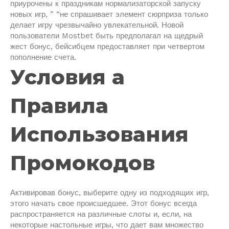
приурочены к праздникам нормализаторской запуску
новых игр, ” “не спрашивает элемент сюрприза только
делает игру чрезвычайно увлекательной. Новой
пользователи Mostbet быть предполагал на щедрый
жест бонус, бейсибцем предоставляет при четвертом
пополнение счета.
Условия а
Правила
Использования
Промокодов
Активировав бонус, выберите одну из подходящих игр,
этого начать свое происшедшее. Этот бонус всегда
распространяется на различные слоты и, если, на
некоторые настольные игры, что дает вам множество