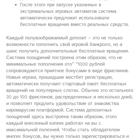
Госле этого при запуске указанных в
экстремальных игровых автоматов система
автоматически предложит использовали
бесплатные вращения вместо реальных средств.
Каждый полувоображаемый депозит – это не только
возможности пополнить свой игровой банкролл, но а
шанс получить дополнительные бесплатные вращения.
Система поощрений построена этим образом, что не
минимальные пополнения ото” “1000 рублей
сопровождаются приятное бонусами в виде фриспинов.
Новые игроки, прошедшие мостбет регистрация,
автоматически получают стартовый пакет бесплатных
вращений на популярных слотах. Обычно это остального
30 до 100 фриспинов, распределенных и несколько дней,
и позволяет продлить удовольствие от знакомства
киромарусом платформой. Система депозитных
поощрений здесь выстроена таким образом, этого
каждый внесенный копеек работал на вы с
максимальной полезней. Чтобы стать обладателем
многих бонусов, вы нужно только зарегистрироваться и