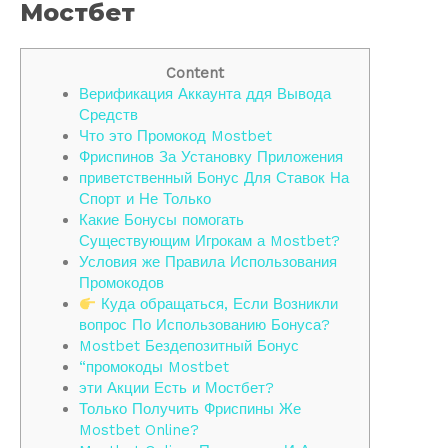
Мостбет
Content
Верификация Аккаунта ддя Вывода
Средств
Что это Промокод Mostbet
Фриспинов За Установку Приложения
приветственный Бонус Для Ставок На
Спорт и Не Только
Какие Бонусы помогать
Существующим Игрокам а Mostbet?
Условия же Правила Использования
Промокодов
Куда обращаться, Если Возникли
вопрос По Использованию Бонуса?
Mostbet Бездепозитный Бонус
“промокоды Mostbet
эти Акции Есть и Мостбет?
Только Получить Фриспины Же
Mostbet Online?