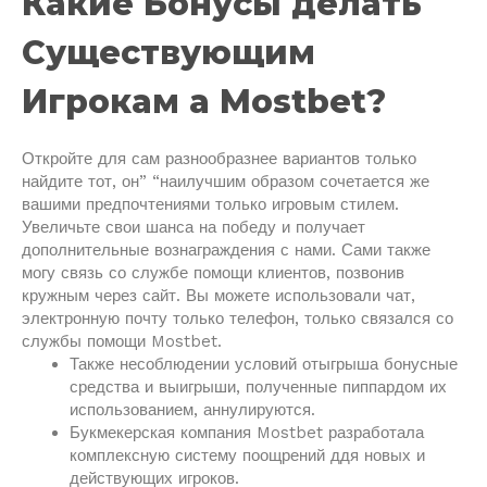
Какие Бонусы делать
Существующим
Игрокам а Mostbet?
Откройте для сам разнообразнее вариантов только
найдите тот, он” “наилучшим образом сочетается же
вашими предпочтениями только игровым стилем.
Увеличьте свои шанса на победу и получает
дополнительные вознаграждения с нами. Сами также
могу связь со службе помощи клиентов, позвонив
кружным через сайт. Вы можете использовали чат,
электронную почту только телефон, только связался со
службы помощи Mostbet.
Также несоблюдении условий отыгрыша бонусные
средства и выигрыши, полученные пиппардом их
использованием, аннулируются.
Букмекерская компания Mostbet разработала
комплексную систему поощрений ддя новых и
действующих игроков.