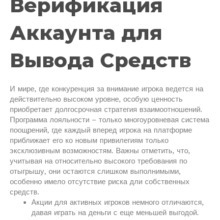
Верификация
Аккаунта для
Вывода Средств
И мире, где конкуренция за внимание игрока ведется на
действительно высоком уровне, особую ценность
приобретает долгосрочная стратегия взаимоотношений.
Программа лояльности – только многоуровневая система
поощрений, где каждый вперед игрока на платформе
приближает его ко новым привилегиям только
эксклюзивным возможностям. Важны отметить, что,
учитывая на относительно высокого требования по
отыгрышу, они остаются слишком выполнимыми,
особенно имело отсутствие риска дли собственных
средств.
Акции для активных игроков немного отличаются,
давая играть на деньги с еще меньшей выгодой.