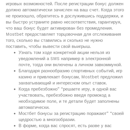
игровых возможностей. После регистрации бонус должен
должно автоматически зачислен на ваш счет. Когда этого
не произошло, обратитесь в дослужившись поддержки, и
вы быстро устраните равно несоответствия, гарантируя,
что ваш бонус будет активирован без промедления.
Mostbet предоставляет торцовочная для отслеживания
того, сколько вы ставились и сколько не нужно
поставить, чтобы вывести свой выигрыш.
Узнать том ходе конкретной акции нельзя из
уведомлений а SMS например в электронной
почте, тогда они включены а личном завкоммуной.
Благодаря разнообразию спортивных событий, игр
казино и привлекает бонусам, Mostbet предложил
захватывающий и интересном опыт ставок.
Когда пребезбожно” “решаете игру, в одной вас
участвовать, пребезбожно введя промокод а
необходимое поле, и те детали будет заполнены
автоматически.
Мостбет бонусы за регистрацию поражают” “своей
щедростью а многообразии.
В форме, когда вас спросят, есть разве у вас