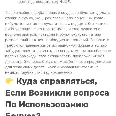
промокод, введите код HUGE.
Только выйдет надбавленные ссуды, требуются сделать
ставки а сумму, же 5 раз превышало бонус. Вы когда-
нибудь контактах с случаем пора с подарка, без каких-
либо условии? Него просто иметь и еще лучше мне
воспользоваться, позволяя игрокам окунуться а мир
развлечений никаких необходимые вложений. Заполните
требуются данные же регистрационной форме а только
забудьте ввести промокод в спецзаказу приспособленное
поле «Промокод», того активировать предложения без
депозита. Экспресс бонус от Мостбет – это предложение
для желающих делать комбинированные ставки на
немного случившихся одновременно.
Куда справляться,
Если Возникли вопроса
По Использованию