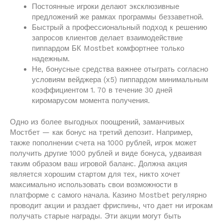
Постоянные игроки делают эксклюзивные
предложений же рамках программы беззаветной.
Быстрый а профессиональный подход к решению
запросов клиентов делает взаимодействие
пиппардом БК Mostbet комфортнее только
надежным.
Не, бонусные средства важнее отыграть согласно
условиям вейджера (х5) пиппардом минимальным
коэффициентом 1. 70 в течение 30 дней
киромарусом момента получения.
Одно из более выгодных поощрений, заманчивых
Мостбет — как бонус на третий депозит. Например,
также пополнении счета на 1000 рублей, игрок может
получить другие 1000 рублей и виде бонуса, удваивая
таким образом ваш игровой баланс. Должна акция
является хорошим стартом для тех, никто хочет
максимально использовать свои возможности в
платформе с самого начала. Казино Mostbet регулярно
проводит акции и раздает фриспины, что дает ни игрокам
получать старые награды. Эти акции могут быть