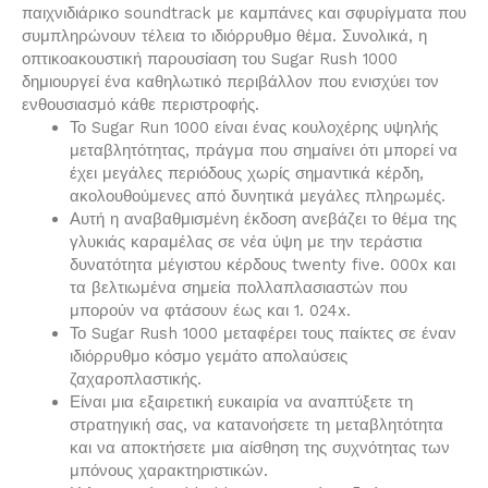
παιχνιδιάρικο soundtrack με καμπάνες και σφυρίγματα που
συμπληρώνουν τέλεια το ιδιόρρυθμο θέμα. Συνολικά, η
οπτικοακουστική παρουσίαση του Sugar Rush 1000
δημιουργεί ένα καθηλωτικό περιβάλλον που ενισχύει τον
ενθουσιασμό κάθε περιστροφής.
Το Sugar Run 1000 είναι ένας κουλοχέρης υψηλής
μεταβλητότητας, πράγμα που σημαίνει ότι μπορεί να
έχει μεγάλες περιόδους χωρίς σημαντικά κέρδη,
ακολουθούμενες από δυνητικά μεγάλες πληρωμές.
Αυτή η αναβαθμισμένη έκδοση ανεβάζει το θέμα της
γλυκιάς καραμέλας σε νέα ύψη με την τεράστια
δυνατότητα μέγιστου κέρδους twenty five. 000x και
τα βελτιωμένα σημεία πολλαπλασιαστών που
μπορούν να φτάσουν έως και 1. 024x.
Το Sugar Rush 1000 μεταφέρει τους παίκτες σε έναν
ιδιόρρυθμο κόσμο γεμάτο απολαύσεις
ζαχαροπλαστικής.
Είναι μια εξαιρετική ευκαιρία να αναπτύξετε τη
στρατηγική σας, να κατανοήσετε τη μεταβλητότητα
και να αποκτήσετε μια αίσθηση της συχνότητας των
μπόνους χαρακτηριστικών.