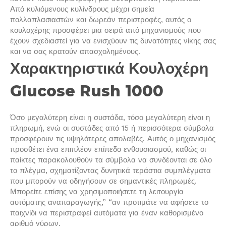
Από κυλιόμενους κυλίνδρους μέχρι σημεία
πολλαπλασιαστών και δωρεάν περιστροφές, αυτός ο
κουλοχέρης προσφέρει μια σειρά από μηχανισμούς που
έχουν σχεδιαστεί για να ενισχύουν τις δυνατότητες νίκης σας
και να σας κρατούν απασχολημένους.
Χαρακτηριστικά Κουλοχέρη
Glucose Rush 1000
Όσο μεγαλύτερη είναι η συστάδα, τόσο μεγαλύτερη είναι η
πληρωμή, ενώ οι συστάδες από 15 ή περισσότερα σύμβολα
προσφέρουν τις υψηλότερες απολαβές. Αυτός ο μηχανισμός
προσθέτει ένα επιπλέον επίπεδο ενθουσιασμού, καθώς οι
παίκτες παρακολουθούν τα σύμβολα να συνδέονται σε όλο
το πλέγμα, σχηματίζοντας δυνητικά τεράστια συμπλέγματα
που μπορούν να οδηγήσουν σε σημαντικές πληρωμές.
Μπορείτε επίσης να χρησιμοποιήσετε τη λειτουργία
αυτόματης αναπαραγωγής,” “αν προτιμάτε να αφήσετε το
παιχνίδι να περιστραφεί αυτόματα για έναν καθορισμένο
αριθμό γύρων.