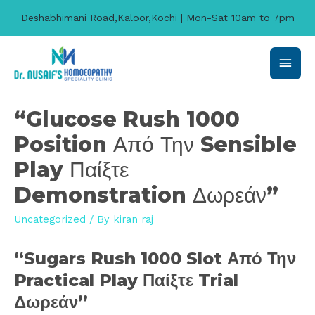
Deshabhimani Road,Kaloor,Kochi | Mon-Sat 10am to 7pm
Main
Men
“Glucose Rush 1000
Position Από Την Sensible
Play Παίξτε
Demonstration Δωρεάν”
Uncategorized
/ By
kiran raj
“Sugars Rush 1000 Slot Από Την
Practical Play Παίξτε Trial
Δωρεάν”