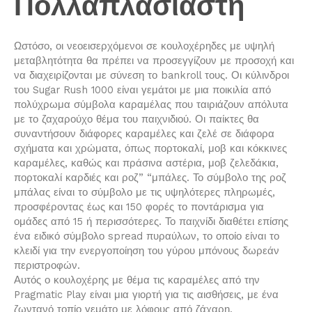
Πολλαπλασιαστή
Ωστόσο, οι νεοεισερχόμενοι σε κουλοχέρηδες με υψηλή
μεταβλητότητα θα πρέπει να προσεγγίζουν με προσοχή και
να διαχειρίζονται με σύνεση το bankroll τους. Οι κύλινδροι
του Sugar Rush 1000 είναι γεμάτοι με μια ποικιλία από
πολύχρωμα σύμβολα καραμέλας που ταιριάζουν απόλυτα
με το ζαχαρούχο θέμα του παιχνιδιού. Οι παίκτες θα
συναντήσουν διάφορες καραμέλες και ζελέ σε διάφορα
σχήματα και χρώματα, όπως πορτοκαλί, μοβ και κόκκινες
καραμέλες, καθώς και πράσινα αστέρια, μοβ ζελεδάκια,
πορτοκαλί καρδιές και ροζ” “μπάλες. Το σύμβολο της ροζ
μπάλας είναι το σύμβολο με τις υψηλότερες πληρωμές,
προσφέροντας έως και 150 φορές το ποντάρισμα για
ομάδες από 15 ή περισσότερες. Το παιχνίδι διαθέτει επίσης
ένα ειδικό σύμβολο spread πυραύλων, το οποίο είναι το
κλειδί για την ενεργοποίηση του γύρου μπόνους δωρεάν
περιστροφών.
Αυτός ο κουλοχέρης με θέμα τις καραμέλες από την
Pragmatic Play είναι μια γιορτή για τις αισθήσεις, με ένα
ζωντανό τοπίο γεμάτο με λόφους από ζάχαρη,