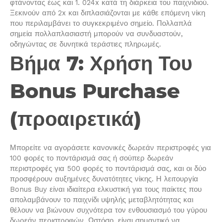
φτάνοντας έως και 1. 024x κατά τη διάρκεια του παιχνιδιού.
Ξεκινούν από 2x και διπλασιάζονται με κάθε επόμενη νίκη
που περιλαμβάνει το συγκεκριμένο σημείο. Πολλαπλά
σημεία πολλαπλασιαστή μπορούν να συνδυαστούν,
οδηγώντας σε δυνητικά τεράστιες πληρωμές.
Βήμα 7: Χρήση Του
Bonus Purchase
(προαιρετικά)
Μπορείτε να αγοράσετε κανονικές δωρεάν περιστροφές για
100 φορές το ποντάρισμά σας ή σούπερ δωρεάν
περιστροφές για 500 φορές το ποντάρισμά σας, και οι δύο
προσφέρουν αυξημένες δυνατότητες νίκης. Η λειτουργία
Bonus Buy είναι ιδιαίτερα ελκυστική για τους παίκτες που
απολαμβάνουν το παιχνίδι υψηλής μεταβλητότητας και
θέλουν να βιώνουν συχνότερα τον ενθουσιασμό του γύρου
δωρεάν περιστροφών. Ωστόσο, είναι σημαντικό να