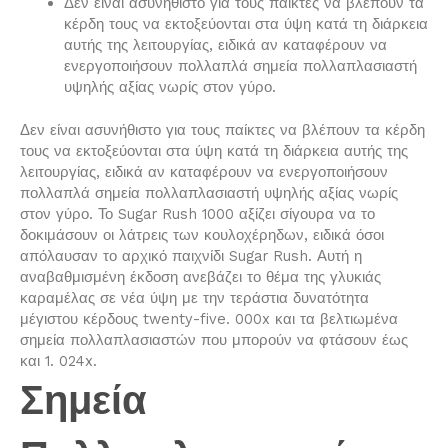
Δεν είναι ασυνήθιστο για τους παίκτες να βλέπουν τα
κέρδη τους να εκτοξεύονται στα ύψη κατά τη διάρκεια
αυτής της λειτουργίας, ειδικά αν καταφέρουν να
ενεργοποιήσουν πολλαπλά σημεία πολλαπλασιαστή
υψηλής αξίας νωρίς στον γύρο.
Δεν είναι ασυνήθιστο για τους παίκτες να βλέπουν τα κέρδη
τους να εκτοξεύονται στα ύψη κατά τη διάρκεια αυτής της
λειτουργίας, ειδικά αν καταφέρουν να ενεργοποιήσουν
πολλαπλά σημεία πολλαπλασιαστή υψηλής αξίας νωρίς
στον γύρο. Το Sugar Rush 1000 αξίζει σίγουρα να το
δοκιμάσουν οι λάτρεις των κουλοχέρηδων, ειδικά όσοι
απόλαυσαν το αρχικό παιχνίδι Sugar Rush. Αυτή η
αναβαθμισμένη έκδοση ανεβάζει το θέμα της γλυκιάς
καραμέλας σε νέα ύψη με την τεράστια δυνατότητα
μέγιστου κέρδους twenty-five. 000x και τα βελτιωμένα
σημεία πολλαπλασιαστών που μπορούν να φτάσουν έως
και 1. 024x.
Σημεία