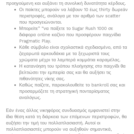
προηγούμενη και αυξάνει τη συνολική δυνατότητα κέρδους.
Οι παίκτες μπορούν να λάβουν 10 έως thirty δωρεάν
περιστροφές, ανάλογα με τον αριθμό των scatter
που προσγειώνονται.
Μπορείτε” “να παίξετε το Sugar Rush 1000 σε
διάφορα online καζίνο που προσφέρουν παιχνίδια
Pragmatic Play.
Κάθε σύμβολο είναι σχολαστικά σχεδιασμένο, από τα
ζαχαρωτά αρκουδάκια με τα ξεχωριστά τους
χρώματα μέχρι τα λαμπερά κομμάτια καραμέλας.
Η κατανόηση του τρόπου πλοήγησης στο παιχνίδι θα
βελτιώσει την εμπειρία σας και θα αυξήσει τις
πιθανότητες νίκης σας.
Καθώς παίζετε, παρακολουθείτε το bankroll σας και
προσαρμόζετε τη στρατηγική πονταρίσματος
αναλόγως.
Εάν ένας άλλος νικηφόρος συνδυασμός εμφανιστεί στην
ίδια θέση κατά τη διάρκεια των επόμενων περιστροφών, θα
αυξήσει την τιμή του πολλαπλασιαστή. Αυτοί οι
πολλαπλασιαστές μπορούν να αυξηθούν σημαντικά,