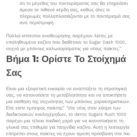
ότι το μέγεθος του πονταρίσματός σας θα επηρεάσει
άμεσα τα πιθανά κέρδη σας, καθώς όλες οι
πληρωμές πολλαπλασιάζονται με το ποντάρισμά σας
ανά περιστροφή.
Πολλοί ιστότοποι αναθεώρησης παρέχουν λίστες με
επαληθευμένα καζίνο που διαθέτουν το Sugar Dash 1000,
συχνά με μπόνους καλωσορίσματος για νέους παίκτες.”
Βήμα 1: Ορίστε Το Στοίχημά
Σας
Είναι μια εξαιρετική ευκαιρία να αναπτύξετε τη στρατηγική
σας, να κατανοήσετε τη μεταβλητότητα και να αποκτήσετε
μια αίσθηση της συχνότητας των μπόνους χαρακτηριστικών.
Είτε είστε έμπειρος παίκτης” “είτε νέος στον κόσμο των
διαδικτυακών κουλοχέρηδων, το demo Sugars Rush 1000
παρέχει μια τέλεια παιδική χαρά για να ικανοποιήσετε τη
γλυκιά σας επιθυμία για παιχνίδια καζίνο. Αυτή η λειτουργία
επιτρέπει στους παίκτες να έχουν άμεση πρόσβαση στα πιο