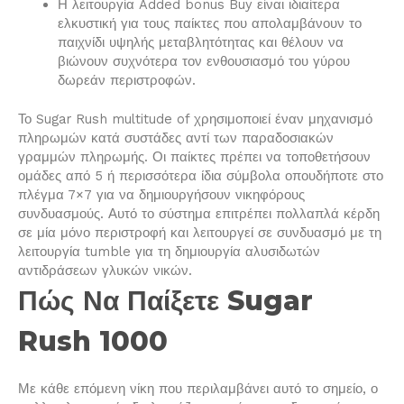
Η λειτουργία Added bonus Buy είναι ιδιαίτερα
ελκυστική για τους παίκτες που απολαμβάνουν το
παιχνίδι υψηλής μεταβλητότητας και θέλουν να
βιώνουν συχνότερα τον ενθουσιασμό του γύρου
δωρεάν περιστροφών.
Το Sugar Rush multitude of χρησιμοποιεί έναν μηχανισμό
πληρωμών κατά συστάδες αντί των παραδοσιακών
γραμμών πληρωμής. Οι παίκτες πρέπει να τοποθετήσουν
ομάδες από 5 ή περισσότερα ίδια σύμβολα οπουδήποτε στο
πλέγμα 7×7 για να δημιουργήσουν νικηφόρους
συνδυασμούς. Αυτό το σύστημα επιτρέπει πολλαπλά κέρδη
σε μία μόνο περιστροφή και λειτουργεί σε συνδυασμό με τη
λειτουργία tumble για τη δημιουργία αλυσιδωτών
αντιδράσεων γλυκών νικών.
Πώς Να Παίξετε Sugar
Rush 1000
Με κάθε επόμενη νίκη που περιλαμβάνει αυτό το σημείο, ο