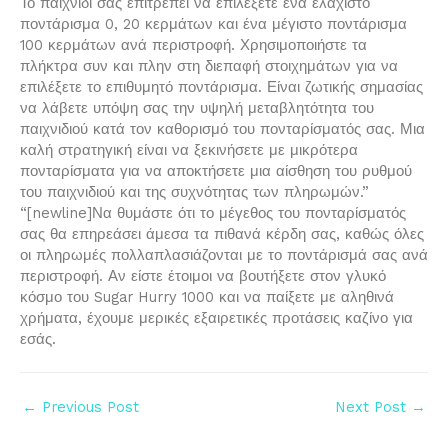
Το παιχνίδι σας επιτρέπει να επιλέξετε ένα ελάχιστο
ποντάρισμα 0, 20 κερμάτων και ένα μέγιστο ποντάρισμα
100 κερμάτων ανά περιστροφή. Χρησιμοποιήστε τα
πλήκτρα συν και πλην στη διεπαφή στοιχημάτων για να
επιλέξετε το επιθυμητό ποντάρισμα. Είναι ζωτικής σημασίας
να λάβετε υπόψη σας την υψηλή μεταβλητότητα του
παιχνιδιού κατά τον καθορισμό του πονταρίσματός σας. Μια
καλή στρατηγική είναι να ξεκινήσετε με μικρότερα
πονταρίσματα για να αποκτήσετε μια αίσθηση του ρυθμού
του παιχνιδιού και της συχνότητας των πληρωμών.”
“[newline]Να θυμάστε ότι το μέγεθος του πονταρίσματός
σας θα επηρεάσει άμεσα τα πιθανά κέρδη σας, καθώς όλες
οι πληρωμές πολλαπλασιάζονται με το ποντάρισμά σας ανά
περιστροφή. Αν είστε έτοιμοι να βουτήξετε στον γλυκό
κόσμο του Sugar Hurry 1000 και να παίξετε με αληθινά
χρήματα, έχουμε μερικές εξαιρετικές προτάσεις καζίνο για
εσάς.
Post
←
Previous Post
Next Post
→