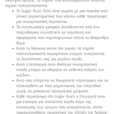
νικητήριο σμήνος, τα σημεία που καταλαμβάνουν γίνονται
σημεία πολλαπλασιαστή.
Το Sugar Rush 1000 είναι γεμάτο με μια ποικιλία από
γλυκά χαρακτηριστικά που κάνουν κάθε περιστροφή
μια συναρπαστική περιπέτεια.
Τα εντυπωσιακά γραφικά συνοδεύονται από ένα
παιχνιδιάρικο soundtrack με καμπάνες και
σφυρίγματα που συμπληρώνουν τέλεια το ιδιόρρυθμο
θέμα.
Κατά τη διάρκεια αυτού του γύρου, τα σημεία
πολλαπλασιαστή παραμένουν ενεργά, ενισχύοντας
τις δυνατότητές σας για μεγάλα κέρδη.
Αυτή η λειτουργία είναι ιδιαίτερα συναρπαστική
επειδή μπορεί να οδηγήσει σε εκθετική αύξηση των
κερδών.
Αυτό σας επιτρέπει να δοκιμάσετε στρατηγικές και να
εξοικειωθείτε με τους μηχανισμούς του παιχνιδιού
χωρίς να ρισκάρετε πραγματικά χρήματα.
Κάθε περιστροφή στο Sugar Rush a thousand είναι
μια ευκαιρία για πολλαπλά κέρδη λόγω της
λειτουργίας των τροχών που ανατρέπονται, οπότε
παρακολουθήστε προσεκτικά την εξέλιξη της δράσης.