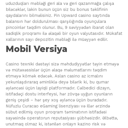
uduzduqları məbləği geri ala və geri qazanmağa çalışa
biləcəklər, lakin bunun üçün siz bu bonus təklifinin
qaydalarını bilməlisiniz. Pin Upward casino saytında
balansın hər doldurulması qarşılığında oyunçulara
pincoinlər təqdim olunur. Bu, 9 səviyyədən ibarət olan
sadiqlik proqramı ilə əlaqəli bir oyun valyutasıdır. Mükafat
xallarının sayı depozitin məbləği ilə müəyyən edilir.
Mobil Versiya
Casino texniki dəstəyi sizə məhdudiyyətlər təyin etməyə
və mütəxəssislər üçün əlaqə məlumatlarını təqdim
etməyə kömək edəcək. Aslan casino az icmalını
yekunlaşdıraraq əminliklə deyə bilərik ki, bu qumar
əyləncəsi üçün layiqli platformadır. Cəlbedici dizayn,
istifadəçi dostu interfeysi, hər zövqə uyğun oyunların
geniş çeşidi – hər şey xoş əyləncə üçün buradadır.
Nüfuzlu Curacao eGaming lisenziyası və illər ərzində
sübut edilmiş oyun proqram təminatının istifadəsi
sayəsində operatorun reputasiyası şübhəsizdir. Əlbəttə,
unutmaq olmaz ki, istənilən onlayn kazino risk və