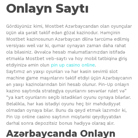
Onlayn Saytı
Gördüyünüz kimi, Mostbet Azərbaycandan olan oyunçular
üçün əla şərait təklif edən gözəl kazinodur. Həmçinin
Mostbet kazinosunun Azərbaycan dilinə tərcümə edilmiş
versiyası weil var ki, qumar oynayan zaman daha rahat
ola biləsiniz. Əvvəlcə hesab məlumatlarınızdan istifadə
etməklə Mostbet veb-saytı və hoy mobil tətbiqinə giriş
etdiyinizə əmin olun
pin up casino online
.
Saytımız ən yaxşı oyunları və hər kəsin sevimli slot
machine game maşınlarını təklif etdiyi üçün Azərbaycanın
ən yaxşı kazinolarından biri hesab olunur. Pin-Up onlayn
kazino saytında strategiya oyunlarını sevənlər rulet və”
“ya kart oyunlarını seçib istədikləri oyunu oynaya bilərlər.
Beləliklə, hər kəs istədiyi oyunu heç bir məhdudiyyət
olmadan oynaya bilər. Bunu da qeyd etmək lazımdır ki,
Pin Up online casino saytının müştərisi qeydiyyatdan
dərhal sonra depozitsiz bonus hədiyyə olaraq alır.
Azərbaycanda Onlayn