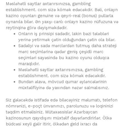
Məsləhətli saytlar axtarırsınızsa, gambling
establishment. com sizə kömək edəcəkdir. Bəli, onlayn
kazino oyunları genuine və qeyri-real (bonus) pullarla
oynanıla bilər. Ən yaxşı canlı onlayn kazino nüfuzuna və
reytinqinə görə dəyişməkdədir.
Onların iş prinsipi sadədir, lakin bəzi tələbləri
yerinə yetirmək çətin olduğundan çətin ola bilər.
Sadəliyi və sadə mərclərdən tutmuş daha strateji
mərc seçimlərinə qədər geniş çeşidli mərc
seçimləri sayəsində bu kazino oyunu olduqca
maraqlıdır.
Məsləhətli saytlar axtarırsınızsa, gambling
establishment. com sizə kömək edəcəkdir.
Bundan əlavə, mövcud qumar əyləncələrinin
müxtəlifliyinə də yaxından nəzər salmalısınız.
Siz gələcəkdə istifadə edə biləcəyiniz məlumatı, telefon
nömrənizi, e-poçt ünvanınızı, parolunuzu və loqininizi
təqdim etməlisiniz. Mütəxəssislər Azərbaycan
kazinosunun qayıdışını müxtəlif dəyərləndirirlər. Ölkə
büdcəsi xeyli gəlir itirir, ölkədən geld ixracı da