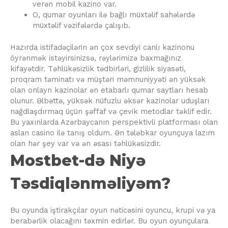
verən mobil kazino var.
O, qumar oyunları ilə bağlı müxtəlif sahələrdə
müxtəlif vəzifələrdə çalışıb.
Hazırda istifadəçilərin ən çox sevdiyi canlı kazinonu
öyrənmək istəyirsinizsə, rəylərimizə baxmağınız
kifayətdir. Təhlükəsizlik tədbirləri, gizlilik siyasəti,
proqram təminatı və müştəri məmnuniyyəti ən yüksək
olan onlayn kazinolar ən etabarlı qumar saytları hesab
olunur. Əlbəttə, yüksək nüfuzlu əksər kazinolar uduşları
nağdlaşdırmaq üçün şəffaf və çevik metodlar təklif edir.
Bu yaxınlarda Azərbaycanın perspektivli platforması olan
aslan casino ilə tanış oldum. Ən tələbkar oyunçuya lazım
olan hər şey var və ən əsası təhlükəsizdir.
Mostbet-də Niyə
Təsdiqlənməliyəm?
Bu oyunda iştirakçılar oyun nəticəsini oyuncu, krupi və ya
berabərlik olacağını təxmin edirlər. Bu oyun oyunçulara