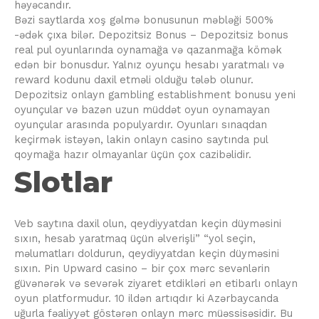
həyəcandır.
Bəzi saytlarda xoş gəlmə bonusunun məbləği 500%
-ədək çıxa bilər. Depozitsiz Bonus – Depozitsiz bonus
real pul oyunlarında oynamağa və qazanmağa kömək
edən bir bonusdur. Yalnız oyunçu hesabı yaratmalı və
reward kodunu daxil etməli olduğu tələb olunur.
Depozitsiz onlayn gambling establishment bonusu yeni
oyunçular və bazən uzun müddət oyun oynamayan
oyunçular arasında populyardır. Oyunları sınaqdan
keçirmək istəyən, lakin onlayn casino saytında pul
qoymağa hazır olmayanlar üçün çox cazibəlidir.
Slotlar
Veb saytına daxil olun, qeydiyyatdan keçin düyməsini
sıxın, hesab yaratmaq üçün əlverişli” “yol seçin,
məlumatları doldurun, qeydiyyatdan keçin düyməsini
sıxın. Pin Upward casino – bir çox mərc sevənlərin
güvənərək və sevərək ziyaret etdikləri ən etibarlı onlayn
oyun platformudur. 10 ildən artıqdır ki Azərbaycanda
uğurla fəaliyyət göstərən onlayn mərc müəssisəsidir. Bu