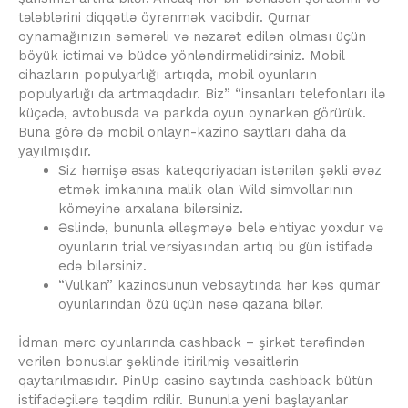
tələblərini diqqətlə öyrənmək vacibdir. Qumar
oynamağınızın səmərəli və nəzarət edilən olması üçün
böyük ictimai və büdcə yönləndirməlidirsiniz. Mobil
cihazların populyarlığı artıqda, mobil oyunların
populyarlığı da artmaqdadır. Biz” “insanları telefonları ilə
küçədə, avtobusda və parkda oyun oynarkən görürük.
Buna görə də mobil onlayn-kazino saytları daha da
yayılmışdır.
Siz həmişə əsas kateqoriyadan istənilən şəkli əvəz
etmək imkanına malik olan Wild simvollarının
köməyinə arxalana bilərsiniz.
Əslində, bununla əlləşməyə belə ehtiyac yoxdur və
oyunların trial versiyasından artıq bu gün istifadə
edə bilərsiniz.
“Vulkan” kazinosunun vebsaytında hər kəs qumar
oyunlarından özü üçün nəsə qazana bilər.
İdman mərc oyunlarında cashback – şirkət tərəfindən
verilən bonuslar şəklində itirilmiş vəsaitlərin
qaytarılmasıdır. PinUp casino saytında cashback bütün
istifadəçilərə təqdim rdilir. Bununla yeni başlayanlar