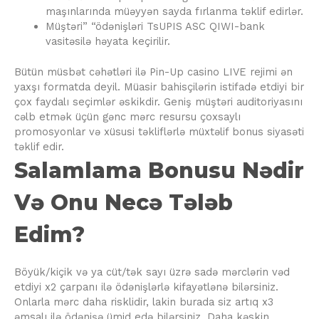
maşınlarında müəyyən sayda fırlanma təklif edirlər.
Müştəri” “ödənişləri TsUPIS ASC QIWI-bank
vasitəsilə həyata keçirilir.
Bütün müsbət cəhətləri ilə Pin-Up casino LIVE rejimi ən
yaxşı formatda deyil. Müasir bahisçilərin istifadə etdiyi bir
çox faydalı seçimlər əskikdir. Geniş müştəri auditoriyasını
cəlb etmək üçün gənc mərc resursu çoxsaylı
promosyonlar və xüsusi təkliflərlə müxtəlif bonus siyasəti
təklif edir.
Salamlama Bonusu Nədir
Və Onu Necə Tələb
Edim?
Böyük/kiçik və ya cüt/tək sayı üzrə sadə mərclərin vəd
etdiyi x2 çarpanı ilə ödənişlərlə kifayətlənə bilərsiniz.
Onlarla mərc daha risklidir, lakin burada siz artıq x3
əmsalı ilə ödənişə ümid edə bilərsiniz. Daha kəskin