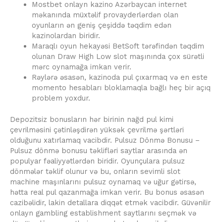
Mostbet onlayn kazino Azərbaycan internet
məkanında müxtəlif provayderlərdən olan
oyunların ən geniş çeşiddə təqdim edən
kazinolardan biridir.
Maraqlı oyun hekayəsi BetSoft tərəfindən təqdim
olunan Draw High Low slot maşınında çox sürətli
mərc oynamağa imkan verir.
Rəylərə əsasən, kazinoda pul çıxarmaq və en este
momento hesabları bloklamaqla bağlı heç bir açıq
problem yoxdur.
Depozitsiz bonusların hər birinin nağd pul kimi
çevrilməsini çətinləşdirən yüksək çevrilmə şərtləri
olduğunu xatırlamaq vacibdir. Pulsuz Dönmə Bonusu –
Pulsuz dönmə bonusu təklifləri saytlar arasında ən
populyar fəaliyyətlərdən biridir. Oyunçulara pulsuz
dönmələr təklif olunur və bu, onların sevimli slot
machine maşınlarını pulsuz oynamaq və uğur gətirsə,
hətta real pul qazanmağa imkan verir. Bu bonus əsasən
cazibəlidir, lakin detallara diqqət etmək vacibdir. Güvənilir
onlayn gambling establishment saytlarını seçmək və