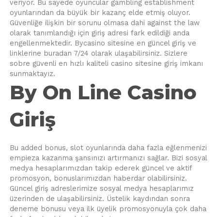
veriyor. Bu sayede oyuncular gambling establishment
oyunlarından da büyük bir kazanç elde etmiş oluyor.
Güvenliğe ilişkin bir sorunu olmasa dahi against the law
olarak tanımlandığı için giriş adresi fark edildiği anda
engellenmektedir. Bycasino sitesine en güncel giriş ve
linklerine buradan 7/24 olarak ulaşabilirsiniz. Sizlere
sobre güvenli en hızlı kaliteli casino sitesine giriş imkanı
sunmaktayız.
By On Line Casino
Giriş
Bu added bonus, slot oyunlarında daha fazla eğlenmenizi
empieza kazanma şansınızı artırmanızı sağlar. Bizi sosyal
medya hesaplarımızdan takip ederek güncel ve aktif
promosyon, bonuslarımızdan haberdar olabilirsiniz.
Güncel giriş adreslerimize sosyal medya hesaplarımız
üzerinden de ulaşabilirsiniz. Üstelik kaydından sonra
deneme bonusu veya ilk üyelik promosyonuyla çok daha