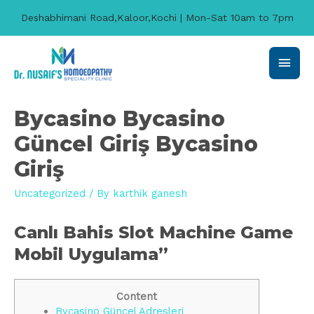
Deshabhimani Road,Kaloor,Kochi | Mon-Sat 10am to 7pm
Main
Men
Bycasino Bycasino
Güncel Giriş Bycasino
Giriş
Uncategorized
/ By
karthik ganesh
Canlı Bahis Slot Machine Game
Mobil Uygulama”
Content
Bycasino Güncel Adresleri