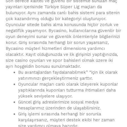
Son derece kaliteli ve güvenli bir sistemle sunulan maç
yayınları içerisinde Türkiye Süper Lig maçları da
bulunuyor. Aynı zamanda canlı bahis sistemi para sitenin
çok kazandırmış olduğu bir kategoriyi oluşturuyor.
Oyuncular sitede bahis alma konusunda hiçbir zorluk ve
negatiflik yaşamıyor. Bycasino, kullanıcılarına güvenilir bir
oyun deneyimi sunar ve güvenlik önlemleriyle bilgilerinizi
korur. Giriş sırasında herhangi bir sorun yaşarsanız,
Bycasino müşteri hizmetleri dimensions yardımcı
olacaktır. Kayıt olduğunuzda ve ilk girişinizi yaptığınızda,
size casino oyunları ve spor bahisleri olmak üzere iki
ayrı hoşgeldin bonusu sunulmaktadır.
Bu avantajlardan faydalanabilmek” “için ilk olarak
yatırımınızı gerçekleştirmeniz şarttır.
Oyuncular maçları canlı olarak izleyerek kuponlar
yaptıklarında kuponları tutturma ihtimalleri daha
yüksek seviyelere ulaşıyor.
Güncel giriş adreslerimize sosyal medya
hesaplarımız üzerinden de ulaşabilirsiniz.
Giriş işlemi sırasında herhangi bir sorunla
karşılaşırsanız, müşteri destek ekibi her zaman
size yardımcı olmaya hazırdır.