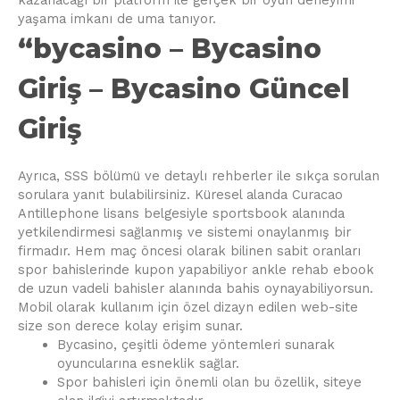
yaşama imkanı de uma tanıyor.
“bycasino – Bycasino
Giriş – Bycasino Güncel
Giriş
Ayrıca, SSS bölümü ve detaylı rehberler ile sıkça sorulan
sorulara yanıt bulabilirsiniz. Küresel alanda Curacao
Antillephone lisans belgesiyle sportsbook alanında
yetkilendirmesi sağlanmış ve sistemi onaylanmış bir
firmadır. Hem maç öncesi olarak bilinen sabit oranları
spor bahislerinde kupon yapabiliyor ankle rehab ebook
de uzun vadeli bahisler alanında bahis oynayabiliyorsun.
Mobil olarak kullanım için özel dizayn edilen web-site
size son derece kolay erişim sunar.
Bycasino, çeşitli ödeme yöntemleri sunarak
oyuncularına esneklik sağlar.
Spor bahisleri için önemli olan bu özellik, siteye