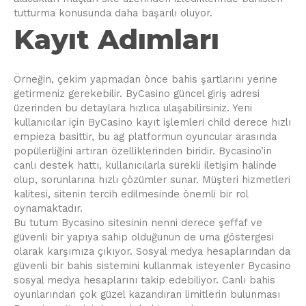
tutturma konusunda daha başarılı oluyor.
Kayıt Adımları
Örneğin, çekim yapmadan önce bahis şartlarını yerine
getirmeniz gerekebilir. ByCasino güncel giriş adresi
üzerinden bu detaylara hızlıca ulaşabilirsiniz. Yeni
kullanıcılar için ByCasino kayıt işlemleri child derece hızlı
empieza basittir, bu ag platformun oyuncular arasında
popülerliğini artıran özelliklerinden biridir. Bycasino’in
canlı destek hattı, kullanıcılarla sürekli iletişim halinde
olup, sorunlarına hızlı çözümler sunar. Müşteri hizmetleri
kalitesi, sitenin tercih edilmesinde önemli bir rol
oynamaktadır.
Bu tutum Bycasino sitesinin nenni derece şeffaf ve
güvenli bir yapıya sahip olduğunun de uma göstergesi
olarak karşımıza çıkıyor. Sosyal medya hesaplarından da
güvenli bir bahis sistemini kullanmak isteyenler Bycasino
sosyal medya hesaplarını takip edebiliyor. Canlı bahis
oyunlarından çok güzel kazandıran limitlerin bulunması