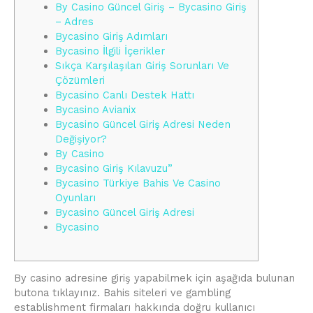
By Casino Güncel Giriş – Bycasino Giriş
– Adres
Bycasino Giriş Adımları
Bycasino İlgili İçerikler
Sıkça Karşılaşılan Giriş Sorunları Ve
Çözümleri
Bycasino Canlı Destek Hattı
Bycasino Avianix
Bycasino Güncel Giriş Adresi Neden
Değişiyor?
By Casino
Bycasino Giriş Kılavuzu”
Bycasino Türkiye Bahis Ve Casino
Oyunları
Bycasino Güncel Giriş Adresi
Bycasino
By casino adresine giriş yapabilmek için aşağıda bulunan
butona tıklayınız. Bahis siteleri ve gambling
establishment firmaları hakkında doğru kullanıcı