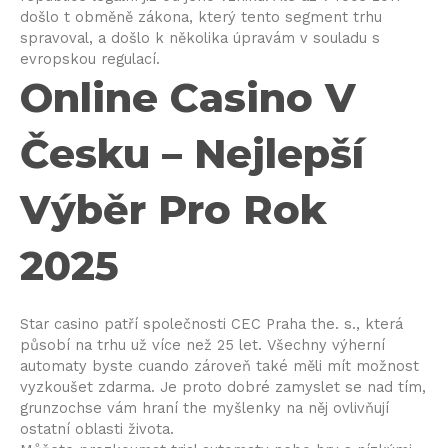
došlo t obměně zákona, který tento segment trhu
spravoval, a došlo k několika úpravám v souladu s
evropskou regulací.
Online Casino V
Česku – Nejlepší
Výběr Pro Rok
2025
Star casino patří společnosti CEC Praha the. s., která
působí na trhu už více než 25 let. Všechny výherní
automaty byste cuando zároveň také měli mít možnost
vyzkoušet zdarma. Je proto dobré zamyslet se nad tím,
grunzochse vám hraní the myšlenky na něj ovlivňují
ostatní oblasti života.