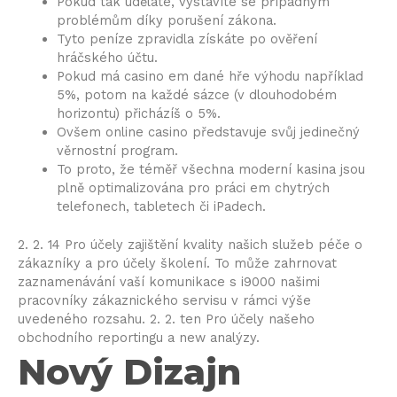
Pokud tak uděláte, vystavíte se případným
problémům díky porušení zákona.
Tyto peníze zpravidla získáte po ověření
hráčského účtu.
Pokud má casino em dané hře výhodu například
5%, potom na každé sázce (v dlouhodobém
horizontu) přicházíš o 5%.
Ovšem online casino představuje svůj jedinečný
věrnostní program.
To proto, že téměř všechna moderní kasina jsou
plně optimalizována pro práci em chytrých
telefonech, tabletech či iPadech.
2. 2. 14 Pro účely zajištění kvality našich služeb péče o
zákazníky a pro účely školení. To může zahrnovat
zaznamenávání vaší komunikace s i9000 našimi
pracovníky zákaznického servisu v rámci výše
uvedeného rozsahu. 2. 2. ten Pro účely našeho
obchodního reportingu a new analýzy.
Nový Dizajn