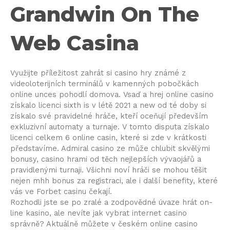
Grandwin On The
Web Casina
Využijte příležitost zahrát si casino hry známé z
videoloterijních terminálů v kamenných pobočkách
online unces pohodlí domova. Vsaď a hrej online casino
získalo licenci sixth is v létě 2021 a new od té doby si
získalo své pravidelné hráče, kteří oceňují především
exkluzivní automaty a turnaje. V tomto disputa získalo
licenci celkem 6 online casin, které si zde v krátkosti
představíme. Admiral casino ze může chlubit skvělými
bonusy, casino hrami od těch nejlepších vývaojářů a
pravidlenými turnaji. Všichni noví hráči se mohou těšit
nejen mhh bonus za registraci, ale i další benefity, které
vás ve Forbet casinu čekají.
Rozhodli jste se po zralé a zodpovědné úvaze hrát on-
line kasino, ale nevíte jak vybrat internet casino
správně? Aktuálně můžete v českém online casino