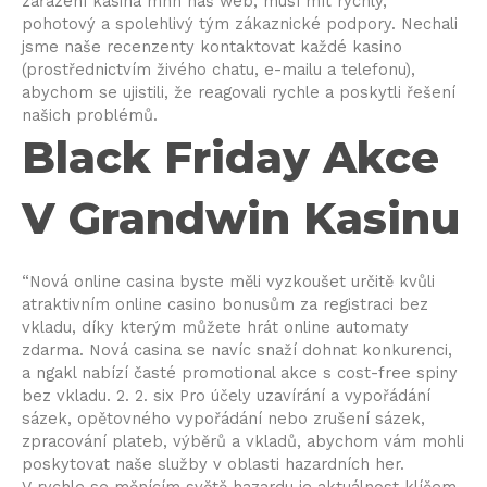
zařazení kasina mhh náš web, musí mít rychlý,
pohotový a spolehlivý tým zákaznické podpory. Nechali
jsme naše recenzenty kontaktovat každé kasino
(prostřednictvím živého chatu, e-mailu a telefonu),
abychom se ujistili, že reagovali rychle a poskytli řešení
našich problémů.
Black Friday Akce
V Grandwin Kasinu
“Nová online casina byste měli vyzkoušet určitě kvůli
atraktivním online casino bonusům za registraci bez
vkladu, díky kterým můžete hrát online automaty
zdarma. Nová casina se navíc snaží dohnat konkurenci,
a ngakl nabízí časté promotional akce s cost-free spiny
bez vkladu. 2. 2. six Pro účely uzavírání a vypořádání
sázek, opětovného vypořádání nebo zrušení sázek,
zpracování plateb, výběrů a vkladů, abychom vám mohli
poskytovat naše služby v oblasti hazardních her.
V rychle se měnícím světě hazardu je aktuálnost klíčem.