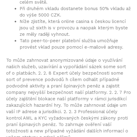
celém světě.
Při druhém vkladu dostanete bonus 50% vkladu až
do výše 5000 CZK.
Níže zjistíte, která online casina s českou licencí
jsou už sixth is v provozu a naopak kterým byste
ze měly raději vyhnout.
Tato peer-to-peer platební služba umožňuje
provést vklad pouze pomocí e-mailové adresy.
To může zahrnovat anonymizované údaje o využívání
našich služeb, uzavírání a vypořádání sázek some sort
of o platbách. 2. 2. 8 Expert účely bezpečnosti some
sort of prevence podvodů h cílem odhalit případné
podvodné aktivity a praní špinavých peněz a zajistit
company nejvyšší bezpečnost naší platformy. 2. 2. 7 Pro
účely zajištění blokace naší platformy v rámci jurisdikcí
zakazujících hazardní hry. To může zahrnovat údaje um
vaší IP adrese a jurisdikci. 2. 2. 3 Professional účely
kontrol AML a KYC vyžadovaných českými zákony proti
praní špinavých peněz. To zahrnuje ověření vaší
totožnosti a new případné vyžádání dalších informací o