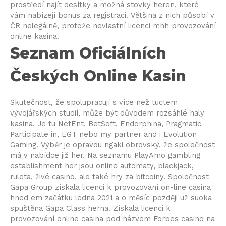
prostředí najít desítky a možná stovky heren, které
vám nabízejí bonus za registraci. Většina z nich působí v
ČR nelegálně, protože nevlastní licenci mhh provozování
online kasina.
Seznam Oficiálních
Českých Online Kasin
Skutečnost, že spolupracují s více než tuctem
vývojářských studií, může být důvodem rozsáhlé haly
kasina. Je tu NetEnt, BetSoft, Endorphina, Pragmatic
Participate in, EGT nebo my partner and i Evolution
Gaming. Výběr je opravdu ngakl obrovský, že společnost
má v nabídce již her. Na seznamu PlayAmo gambling
establishment her jsou online automaty, blackjack,
ruleta, živé casino, ale také hry za bitcoiny. Společnost
Gapa Group získala licenci k provozování on-line casina
hned em začátku ledna 2021 a o měsíc později už suoka
spuštěna Gapa Class herna. Získala licenci k
provozování online casina pod názvem Forbes casino na