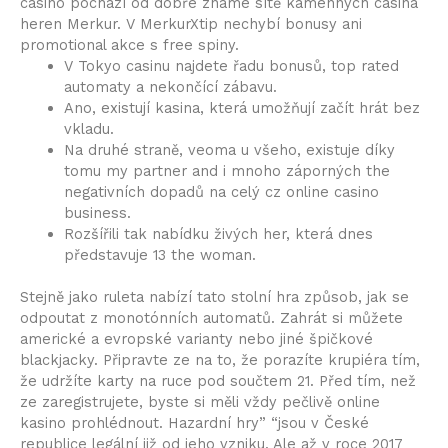
casino pochází od dobře známé sítě kamenných casina
heren Merkur. V MerkurXtip nechybí bonusy ani
promotional akce s free spiny.
V Tokyo casinu najdete řadu bonusů, top rated
automaty a nekončící zábavu.
Ano, existují kasina, která umožňují začít hrát bez
vkladu.
Na druhé straně, veoma u všeho, existuje díky
tomu my partner and i mnoho záporných the
negativních dopadů na celý cz online casino
business.
Rozšířili tak nabídku živých her, která dnes
představuje 13 the woman.
Stejně jako ruleta nabízí tato stolní hra způsob, jak se
odpoutat z monotónních automatů. Zahrát si můžete
americké a evropské varianty nebo jiné špičkové
blackjacky. Připravte ze na to, že porazíte krupiéra tím,
že udržíte karty na ruce pod součtem 21. Před tím, než
ze zaregistrujete, byste si měli vždy pečlivě online
kasino prohlédnout. Hazardní hry” “jsou v České
republice legální již od jeho vzniku. Ale až v roce 2017