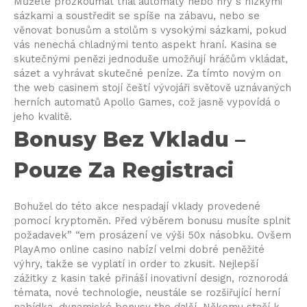
Můžete prozkoumat trial automaty nebo hry s nízkými
sázkami a soustředit se spíše na zábavu, nebo se
věnovat bonusům a stolům s vysokými sázkami, pokud
vás nenechá chladnými tento aspekt hraní. Kasina se
skutečnými penězi jednoduše umožňují hráčům vkládat,
sázet a vyhrávat skutečné peníze. Za tímto novým on
the web casinem stojí čeští vývojáři světově uznávaných
herních automatů Apollo Games, což jasně vypovídá o
jeho kvalitě.
Bonusy Bez Vkladu –
Pouze Za Registraci
Bohužel do této akce nespadají vklady provedené
pomocí kryptoměn. Před výběrem bonusu musíte splnit
požadavek” “em prosázení ve výši 50x násobku. Ovšem
PlayAmo online casino nabízí velmi dobré peněžité
výhry, takže se vyplatí in order to zkusit. Nejlepší
zážitky z kasin také přináší inovativní design, roznorodá
témata, nové technologie, neustále se rozšiřující herní