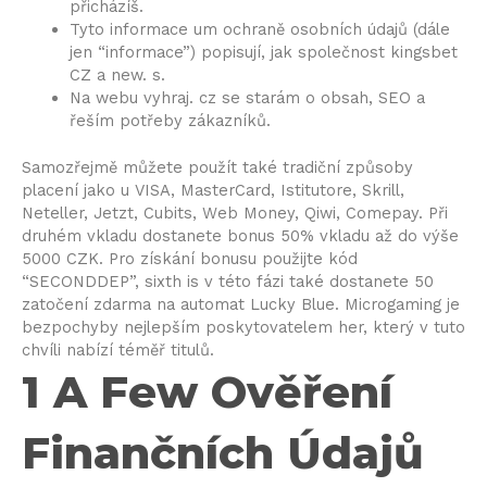
přicházíš.
Tyto informace um ochraně osobních údajů (dále
jen “informace”) popisují, jak společnost kingsbet
CZ a new. s.
Na webu vyhraj. cz se starám o obsah, SEO a
řeším potřeby zákazníků.
Samozřejmě můžete použít také tradiční způsoby
placení jako u VISA, MasterCard, Istitutore, Skrill,
Neteller, Jetzt, Cubits, Web Money, Qiwi, Comepay. Při
druhém vkladu dostanete bonus 50% vkladu až do výše
5000 CZK. Pro získání bonusu použijte kód
“SECONDDEP”, sixth is v této fázi také dostanete 50
zatočení zdarma na automat Lucky Blue. Microgaming je
bezpochyby nejlepším poskytovatelem her, který v tuto
chvíli nabízí téměř titulů.
1 A Few Ověření
Finančních Údajů