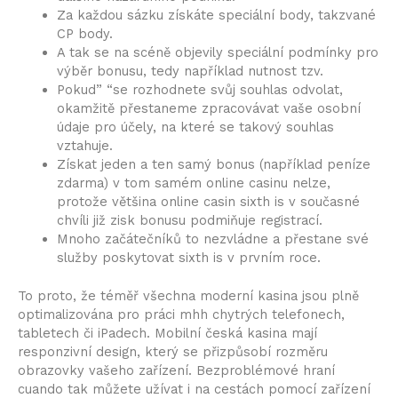
Za každou sázku získáte speciální body, takzvané
CP body.
A tak se na scéně objevily speciální podmínky pro
výběr bonusu, tedy například nutnost tzv.
Pokud” “se rozhodnete svůj souhlas odvolat,
okamžitě přestaneme zpracovávat vaše osobní
údaje pro účely, na které se takový souhlas
vztahuje.
Získat jeden a ten samý bonus (například peníze
zdarma) v tom samém online casinu nelze,
protože většina online casin sixth is v současné
chvíli již zisk bonusu podmiňuje registrací.
Mnoho začátečníků to nezvládne a přestane své
služby poskytovat sixth is v prvním roce.
To proto, že téměř všechna moderní kasina jsou plně
optimalizována pro práci mhh chytrých telefonech,
tabletech či iPadech. Mobilní česká kasina mají
responzivní design, který se přizpůsobí rozměru
obrazovky vašeho zařízení. Bezproblémové hraní
cuando tak můžete užívat i na cestách pomocí zařízení