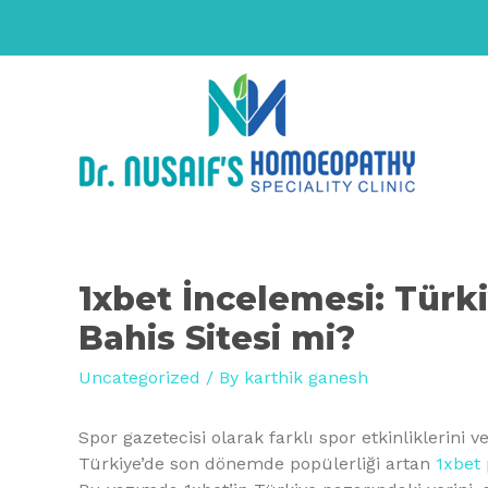
1xbet İncelemesi: Türki
Bahis Sitesi mi?
Uncategorized
/ By
karthik ganesh
Spor gazetecisi olarak farklı spor etkinliklerini
Türkiye’de son dönemde popülerliği artan
1xbet